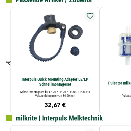
Passende Artikel / Zubehör
Interpuls Quick Mounting Adapter LE/LP
Pulsator milk
Schnellmontageset
Schnellmontageset für LE 20 / LP 20 / LE 30 / LP 30 Für
Vakuumleitungen von 50-90 mm
Pulsato
32,67 €
Regulärer Preis:
milkrite | Interpuls Melktechnik