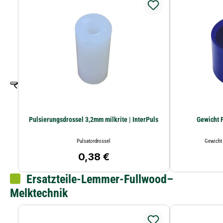
Pulsierungsdrossel 3,2mm milkrite | InterPuls
Pulsatordrossel
Gewicht 
0,38 €
Regulärer Preis:
Ersatzteile-Lemmer-Fullwood–
Melktechnik