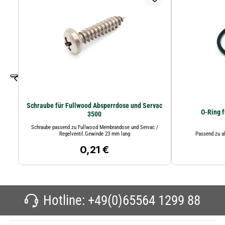
Schraube für Fullwood Absperrdose und Servac
O-Ring 
3500
Schraube passend zu Fullwood Membrandose und Servac /
Regelventil.Gewinde 23 mm lang
Passend zu a
0,21 €
Regulärer Preis:
Hotline:
+49(0)65564 1299 88