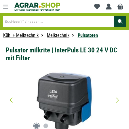
alt springen
Du hast 0 Produkte
Kühl + Melktechnik
Melktechnik
Pulsatoren
Pulsator milkrite | InterPuls LE 30 24 V DC
mit Filter
Bildergalerie überspringen