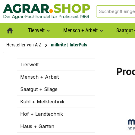
springen
Zur Hauptnavigation springen
Tierwelt
Mensch + Arbeit
Saatgut 
Hersteller von A-Z
milkrite | InterPuls
Tierwelt
Prod
Mensch + Arbeit
Saatgut + Silage
Kühl + Melktechnik
Hof + Landtechnik
Haus + Garten