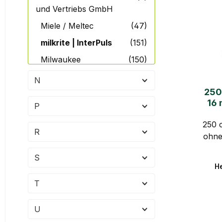
und Vertriebs GmbH
Miele / Meltec
(47)
milkrite | InterPuls
(151)
Milwaukee
(150)
Mueller
(65)
N
250 
MuHTec GmbH
(40)
16 
P
250 
R
ohne
S
He
T
U