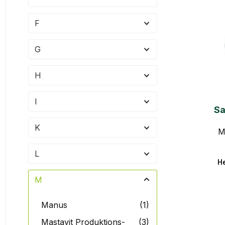
F
G
H
I
Sa
BOW
K
M
L
He
M
Manus
(1)
Mastavit Produktions-
(3)