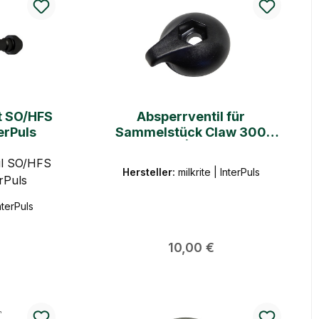
t SO/HFS
Absperrventil für
terPuls
Sammelstück Claw 300
milkrite|Interpuls
il SO/HFS
Hersteller:
milkrite | InterPuls
erPuls
InterPuls
 Preis:
Regulärer Preis:
10,00 €