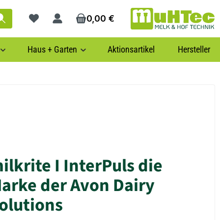
0,00 €
Du hast 0 Produkte auf dem Merkzettel
Haus + Garten
Aktionsartikel
Hersteller
ilkrite I InterPuls
die
arke der Avon Dairy
olutions