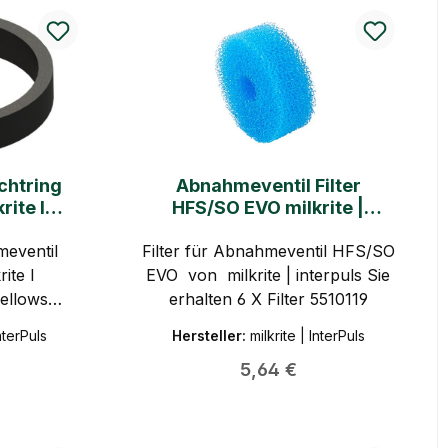
chtring
Abnahmeventil Filter
rite I
HFS/SO EVO milkrite |
interpuls
meventil
Filter für Abnahmeventil HFS/SO
ite I
EVO von milkrite | interpuls Sie
Bellows
erhalten 6 X Filter 5510119
O
InterPuls
Hersteller:
milkrite | InterPuls
 Preis:
Regulärer Preis:
5,64 €