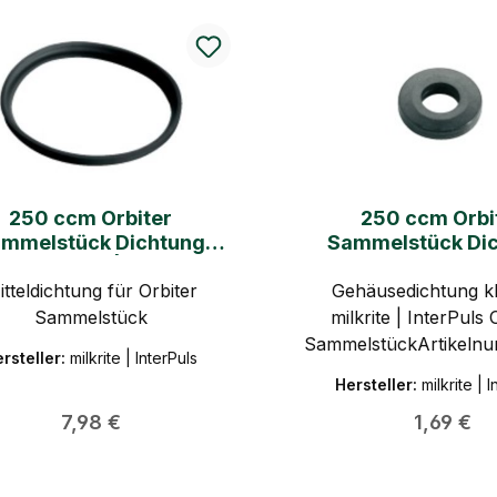
250 ccm Orbiter
250 ccm Orbiter
mmelstück Dichtung
Sammelstück Di
L milkrite | InterPuls
BOWL Orbiter klein m
itteldichtung für Orbiter
Gehäusedichtung kl
InterPuls
Sammelstück
milkrite | InterPuls 
SammelstückArtikeln
rsteller:
milkrite | InterPuls
milkrite | InterPuls
Hersteller:
milkrite | 
Regulärer Preis:
Regulärer
7,98 €
1,69 €