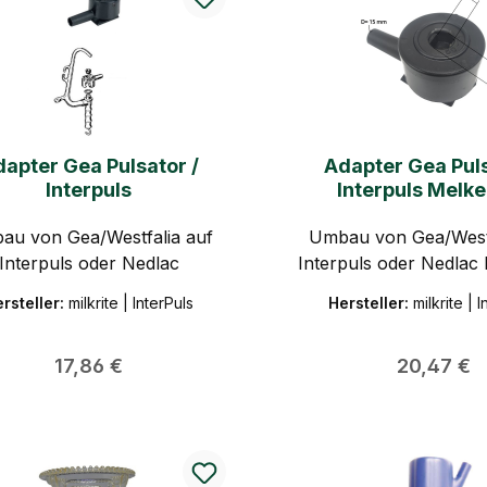
apter Gea Pulsator /
Adapter Gea Puls
Interpuls
Interpuls Melk
au von Gea/Westfalia auf
Umbau von Gea/Westf
Interpuls oder Nedlac
Interpuls oder Nedlac
rsteller:
milkrite | InterPuls
Hersteller:
milkrite | 
Regulärer Preis:
Regulärer 
17,86 €
20,47 €