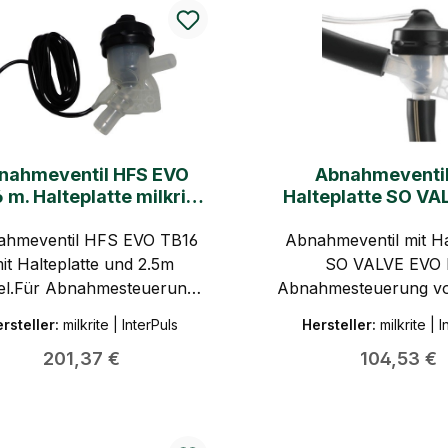
nahmeventil HFS EVO
Abnahmeventil
 m. Halteplatte milkrite
Halteplatte SO VA
I InterPuls
milkrite I Inter
ahmeventil HFS EVO TB16
Abnahmeventil mit Ha
it Halteplatte und 2.5m
SO VALVE EVO 
el.Für Abnahmesteuerung
Abnahmesteuerung von
von milkrite I InterPuls
I InterPuls
rsteller:
milkrite | InterPuls
Hersteller:
milkrite | 
Regulärer Preis:
Regulärer 
201,37 €
104,53 €