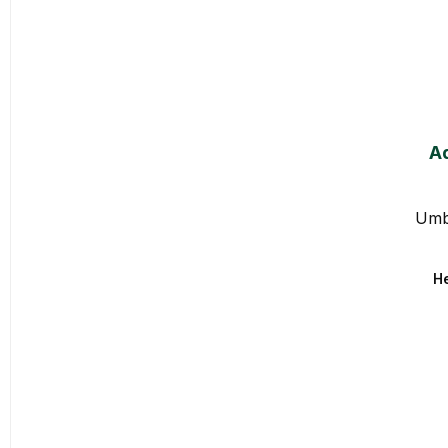
Ad
Umb
He