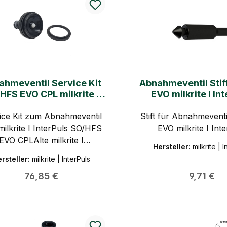
ahmeventil Service Kit
Abnahmeventil Stif
HFS EVO CPL milkrite I
EVO milkrite I In
InterPuls
ice Kit zum Abnahmeventil
Stift für Abnahmevent
milkrite I InterPuls SO/HFS
EVO milkrite I Int
EVO CPLAlte milkrite I
Hersteller:
milkrite | 
terPuls Art. Nr. 5510202
rsteller:
milkrite | InterPuls
Regulärer Preis:
Regulärer
76,85 €
9,71 €