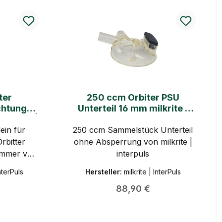
250 ccm Orbiter PSU
chtung
Unterteil 16 mm milkrite |
ilkrite |
interpuls
ein für
250 ccm Sammelstück Unterteil
Orbitter
ohne Absperrung von milkrite |
ummer von
interpuls
 1530068
InterPuls
Hersteller:
milkrite | InterPuls
 Preis:
Regulärer Preis:
88,90 €