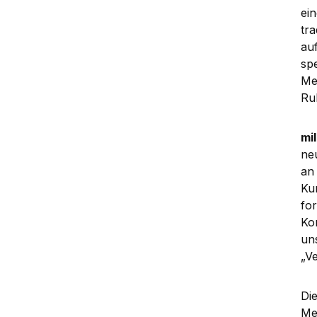
ei
tr
au
sp
Me
Ru
mil
ne
an
Ku
for
Ko
un
„V
Di
Me