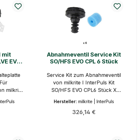
 mit
Abnahmeventil Service Kit
LVE EVO
SO/HFS EVO CPL 6 Stück
Puls
lteplatte
Service Kit zum Abnahmeventil
Für
von milkrite I InterPuls Kit
 milkrite
SO/HFS EVO CPL6 Stück X
5510224
InterPuls
Hersteller:
milkrite | InterPuls
Preis:
Regulärer Preis:
326,14 €