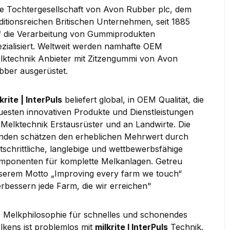
ne Tochtergesellschaft von Avon Rubber plc, dem
aditionsreichen Britischen Unternehmen, seit 1885
f die Verarbeitung von Gummiprodukten
ezialisiert. Weltweit werden namhafte OEM
lktechnik Anbieter mit Zitzengummi von Avon
bber ausgerüstet.
krite | InterPuls
beliefert global, in OEM Qualität, die
uesten innovativen Produkte und Dienstleistungen
 Melktechnik Erstausrüster und an Landwirte. Die
nden schätzen den erheblichen Mehrwert durch
tschrittliche, langlebige und wettbewerbsfähige
mponenten für komplette Melkanlagen. Getreu
serem Motto „Improving every farm we touch“
erbessern jede Farm, die wir erreichen"
e Melkphilosophie für schnelles und schonendes
lkens ist problemlos mit
milkrite I InterPuls
Technik.