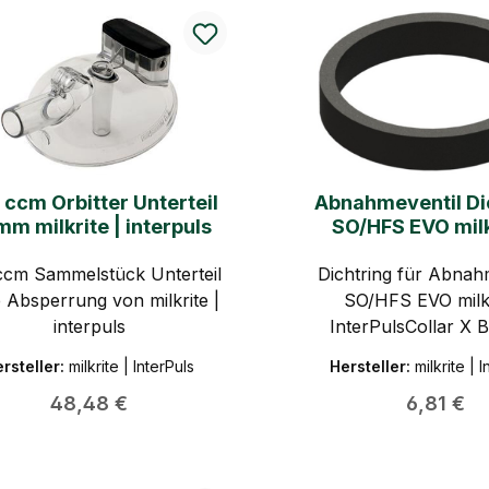
ccm Orbitter Unterteil
Abnahmeventil Di
mm milkrite | interpuls
SO/HFS EVO milk
InterPuls
ccm Sammelstück Unterteil
Dichtring für Abnah
 Absperrung von milkrite |
SO/HFS EVO milkr
interpuls
InterPulsCollar X 
SO/HFS EV
rsteller:
milkrite | InterPuls
Hersteller:
milkrite | 
Regulärer Preis:
Regulärer
48,48 €
6,81 €