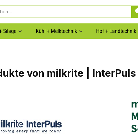
+ Silage
Kühl + Melktechnik
Hof + Landtechnik
ukte von milkrite | InterPuls
m
M
S