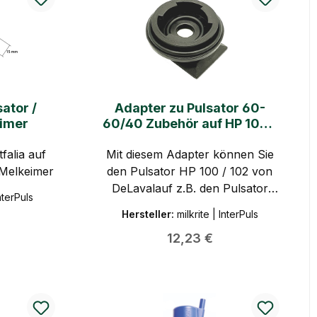
ator /
Adapter zu Pulsator 60-
eimer
60/40 Zubehör auf HP 100 /
102 DeLaval
alia auf
Mit diesem Adapter können Sie
 Melkeimer
den Pulsator HP 100 / 102 von
DeLavalauf z.B. den Pulsator
InterPuls
milkrite | InterPuls LL 90 60/40
Hersteller:
milkrite | InterPuls
umbauen.
Preis:
Regulärer Preis:
12,23 €