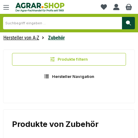
alt springen
Du hast 0 Produkte
Hersteller von A-Z
Zubehör
Produkte filtern
Hersteller Navigation
Produkte von Zubehör