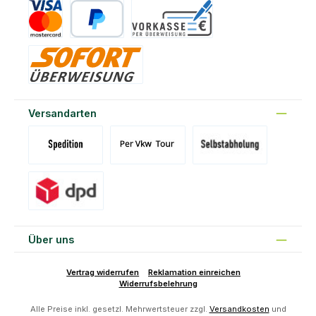
Kreditkarte
PayPal
Vorkasse
Sofort
Versandarten
Versand Spedition (DE)(BE)(LU)(AT)
Versand per Tour
Abholung am Standort Prons
Versand DPD
Über uns
Vertrag widerrufen
Reklamation einreichen
Widerrufsbelehrung
Alle Preise inkl. gesetzl. Mehrwertsteuer zzgl.
Versandkosten
und