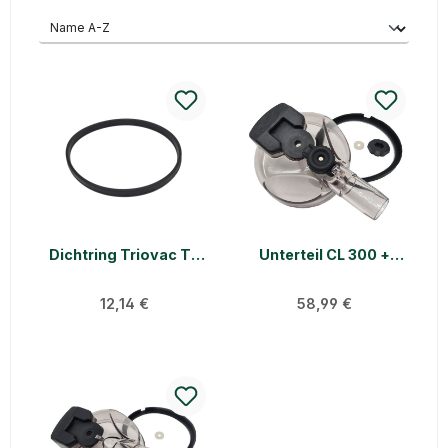
Dichtring Triovac TF
Unterteil CL 300 +
360 TF 350 Harmony
EVO mit Absperrung
Regulärer Preis:
Regulärer Preis:
12,14 €
58,99 €