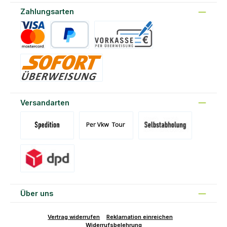
Zahlungsarten
Kreditkarte
PayPal
Vorkasse
Sofort
Versandarten
Versand Spedition (DE)(BE)(LU)(AT)
Versand per Tour
Abholung am Standort Prons
Versand DPD
Über uns
Vertrag widerrufen
Reklamation einreichen
Widerrufsbelehrung