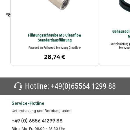
Gehäusedi
Führungsschraube M5 Clearflow
M
Standardausführung
Mitteldichtung
Passend zu Fullwood Melkzeug Clearflow
Melkzeu
28,74 €
Regulärer Preis:
Hotline:
+49(0)65564 1299 88
Service-Hotline
Unterstützung und Beratung unter:
+49 (0) 6556 41299 88
Büro: Mo-Fr, 08:00 - 16:30 Uhr