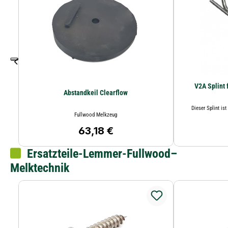
V2A Splint
Abstandkeil Clearflow
Dieser Splint is
Fullwood Melkzeug
63,18 €
Regulärer Preis:
Ersatzteile-Lemmer-Fullwood–
Melktechnik