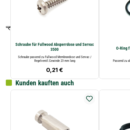
Schraube für Fullwood Absperrdose und Servac
O-Ring 
3500
Schraube passend zu Fullwood Membrandose und Servac /
Regelventil.Gewinde 23 mm lang
Passend zu a
0,21 €
Regulärer Preis:
Kunden kauften auch