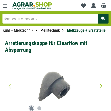
alt springen
Du hast 0 Produkte
Kühl + Melktechnik
Melktechnik
Melkzeuge + Ersatzteile
Arretierungskappe für Clearflow mit
Absperrung
Bildergalerie überspringen