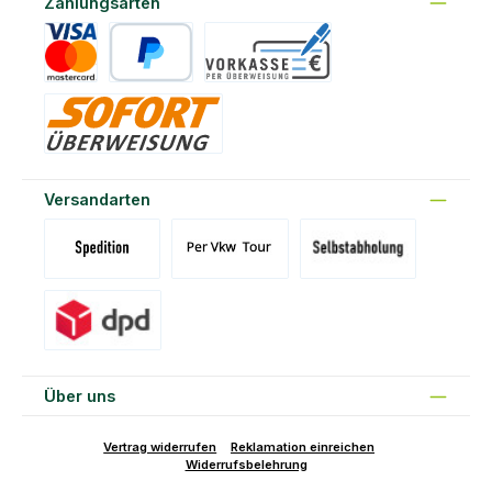
Zahlungsarten
Kreditkarte
PayPal
Vorkasse
Sofort
Versandarten
Versand Spedition (DE)(BE)(LU)(AT)
Versand per Tour
Abholung am Standort Prons
Versand DPD
Über uns
Vertrag widerrufen
Reklamation einreichen
Widerrufsbelehrung