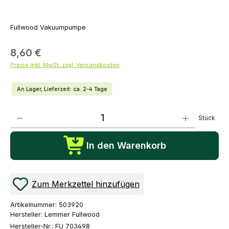
Fullwood Vakuumpumpe
8,60 €
Preise inkl. MwSt. zzgl. Versandkosten
An Lager, Lieferzeit: ca. 2-4 Tage
Produkt Anzahl: Gib den gewünschten Wert ein oder benutze die Schaltflächen um die Anza
Stück
In den Warenkorb
Zum Merkzettel hinzufügen
Artikelnummer:
503920
Hersteller:
Lemmer Fullwood
Hersteller-Nr.:
FU 703498