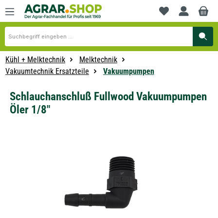
alt springen
Du hast 0 Produkte
Kühl + Melktechnik
Melktechnik
Vakuumtechnik Ersatzteile
Vakuumpumpen
Schlauchanschluß Fullwood Vakuumpumpen
Öler 1/8"
Bildergalerie überspringen