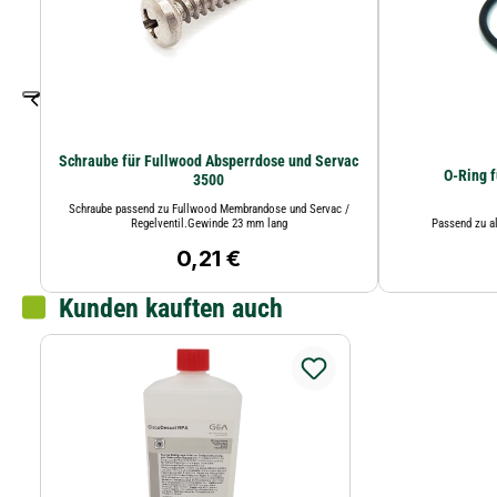
Schraube für Fullwood Absperrdose und Servac
O-Ring 
3500
Schraube passend zu Fullwood Membrandose und Servac /
Regelventil.Gewinde 23 mm lang
Passend zu a
0,21 €
Regulärer Preis:
Kunden kauften auch