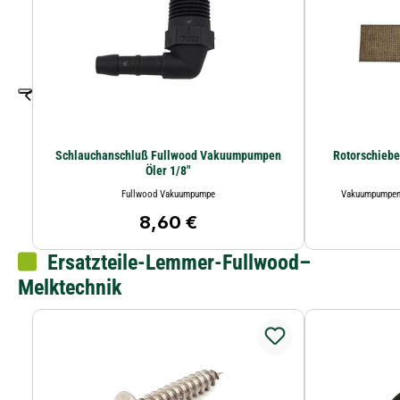
Schlauchanschluß Fullwood Vakuumpumpen
Rotorschieb
Öler 1/8"
Fullwood Vakuumpumpe
Vakuumpumpens
8,60 €
Regulärer Preis:
Ersatzteile-Lemmer-Fullwood–
Melktechnik