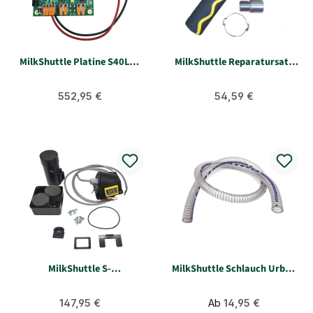
MilkShuttle Platine S40L46
MilkShuttle Reparatursatz
24/12V-Pumpensteuerung
Rührflügel
Regulärer Preis:
Regulärer Preis:
552,95 €
54,59 €
MilkShuttle S-
MilkShuttle Schlauch Urban
Schaltereinheit + Gehäuse
für Zapfpistole
für Rührwerksmotor
Regulärer Preis:
Regulärer Preis:
147,95 €
Ab
14,95 €