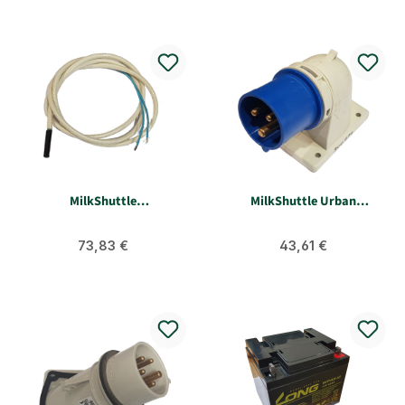
MilkShuttle
MilkShuttle Urban
Temperatursicherung M10
Anbaustecker 3-polig S
Urban
Regulärer Preis:
Regulärer Preis:
73,83 €
43,61 €