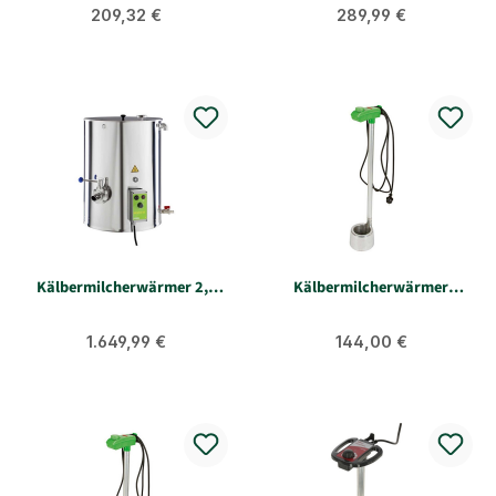
Regulärer Preis:
Regulärer Preis:
209,32 €
289,99 €
Kälbermilcherwärmer 2,5
Kälbermilcherwärmer
kW 50 Liter MilkPot 50
EasyHeat 2,3 kW | KERBL
Regulärer Preis:
Regulärer Preis:
1.649,99 €
144,00 €