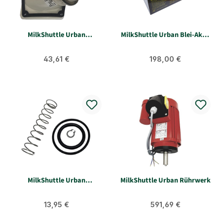
MilkShuttle Urban
MilkShuttle Urban Blei-Akku
Anbaustecker 5-polig S
trocken 12 V/45 Ah
Regulärer Preis:
Regulärer Preis:
43,61 €
198,00 €
MilkShuttle Urban
MilkShuttle Urban Rührwerk
Rückschlagventil
Dichtungen/ Feder
Regulärer Preis:
Regulärer Preis:
Zapfpistole
13,95 €
591,69 €