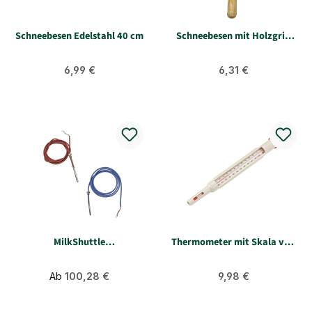
Schneebesen Edelstahl 40 cm
Schneebesen mit Holzgriff
ca. 40 cm
Regulärer Preis:
Regulärer Preis:
6,99 €
6,31 €
MilkShuttle
Thermometer mit Skala von
Temperaturfühler blaues /
-10 C° - +110 C° kochfest
rotes Kabel SII Urban
Regulärer Preis:
Regulärer Preis:
Ab
MilkShuttle
100,28 €
9,98 €