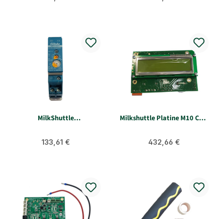
MilkShuttle
Milkshuttle Platine M10 CPU
Netzüberwachungsrelais SII
Heizung + Rührwerk
3X230
Regulärer Preis:
Regulärer Preis:
133,61 €
432,66 €