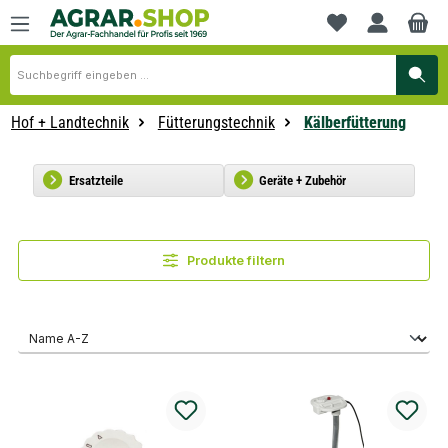
alt springen
Du hast 0 Produkte
Hof + Landtechnik
Fütterungstechnik
Kälberfütterung
Ersatzteile
Geräte + Zubehör
Produkte filtern