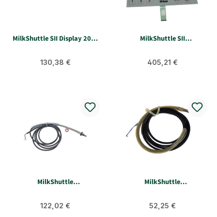
MilkShuttle SII Display 20x2
MilkShuttle SII
mit Kabel und Stecker
Folientastatur DIMA 220
Regulärer Preis:
Regulärer Preis:
130,38 €
405,21 €
MilkShuttle
MilkShuttle
Temperaturfühler M10 mit
Temperaturfühler schwarz
Schutzschlauch für
Urban
Regulärer Preis:
Regulärer Preis:
Milchtemperatur
122,02 €
52,25 €