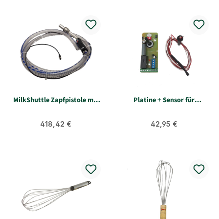
MilkShuttle Zapfpistole mit
Platine + Sensor für
Rüchschlagventil u. Mag.
Kälbermilcherwärmer Kerbl
Regulärer Preis:
Regulärer Preis:
418,42 €
42,95 €