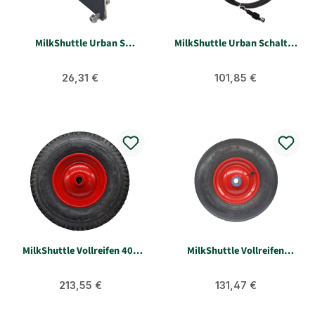
MilkShuttle Urban S
MilkShuttle Urban Schalter
Adapterset CEE
Dosierpistole
Anbaustecker
Regulärer Preis:
Regulärer Preis:
26,31 €
101,85 €
MilkShuttle Vollreifen 400
MilkShuttle Vollreifen
Heckantrieb SII Urban
400mm Vorderachse Urban
Regulärer Preis:
Regulärer Preis:
213,55 €
131,47 €