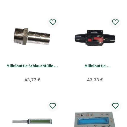
MilkShuttle Schlauchtülle 1"
MilkShuttle
A Tülle 26mm VA
Sicherungsautomat 80A
Fahrantrieb SII
Regulärer Preis:
Regulärer Preis:
43,77 €
43,33 €