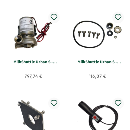
MilkShuttle Urban S -
MilkShuttle Urban S -
Edelstahlpumpe 12V
Reparatursatz Edelstahl
Zentrifugalpumpe
Regulärer Preis:
Regulärer Preis:
797,74 €
116,07 €