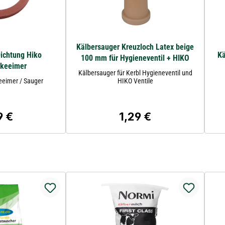
Kälbersauger Kreuzloch Latex beige
ichtung Hiko
Kä
100 mm für Hygieneventil + HIKO
nkeeimer
Kälbersauger für Kerbl Hygieneventil und
eeimer / Sauger
HIKO Ventile
9 €
1,29 €
ärer Preis:
Regulärer Preis: