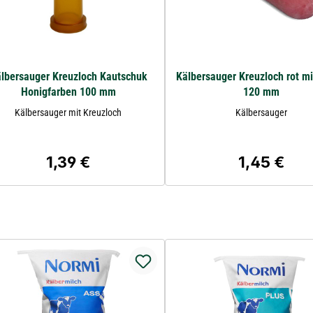
lbersauger Kreuzloch Kautschuk
Kälbersauger Kreuzloch rot mi
Honigfarben 100 mm
120 mm
Kälbersauger mit Kreuzloch
Kälbersauger
1,39 €
1,45 €
Regulärer Preis:
Regulärer Pre