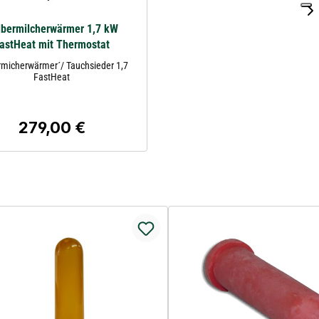
lbermilcherwärmer 1,7 kW
astHeat mit Thermostat
rmicherwärmer´/ Tauchsieder 1,7
FastHeat
279,00 €
Regulärer Preis: