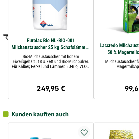
Eurolac Bio NL-BIO-001
Laccredo Milchaus
Milchaustauscher 25 kg Schafslämmer,
50 % Magermilc
Kälber, Ferkel und Ziegenlämmer
Bio-Milchaustauscher mit hohem
Eiweißgehalt , 18 % Fett und Bio-Milchpulver.
Milchaustauscher fü
Für Kälber, Ferkel und Lämmer. EU-Bio, VLOG-
Magermilchpu
geprüft, GMP+ zertifiziert.
249,95 €
99,6
Regulärer Preis:
Regul
Kunden kauften auch