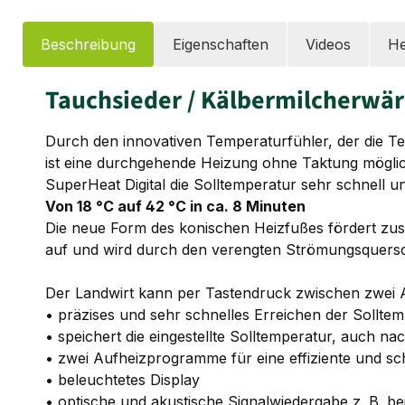
Beschreibung
Eigenschaften
Videos
He
Tauchsieder / Kälbermilcherwär
Durch den innovativen Temperaturfühler, der die Te
ist eine durchgehende Heizung ohne Taktung mögli
SuperHeat Digital die Solltemperatur sehr schnell un
Von 18 °C auf 42 °C in ca. 8 Minuten
Die neue Form des konischen Heizfußes fördert zusät
auf und wird durch den verengten Strömungsquersch
Der Landwirt kann per Tastendruck zwischen zwei A
• präzises und sehr schnelles Erreichen der Sollte
• speichert die eingestellte Solltemperatur, auch n
• zwei Aufheizprogramme für eine effiziente und sc
• beleuchtetes Display
• optische und akustische Signalwiedergabe z. B. bei