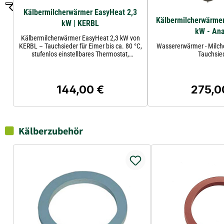
Kälbermilcherwärmer EasyHeat 2,3
Kälbermilcherwärmer
kW | KERBL
kW - An
Kälbermilcherwärmer EasyHeat 2,3 kW von
KERBL – Tauchsieder für Eimer bis ca. 80 °C,
Wassererwärmer - Milch
stufenlos einstellbares Thermostat,
Tauchsie
Schutzart IPX7.
144,00 €
275,0
Regulärer Preis:
Reguläre
Kälberzubehör