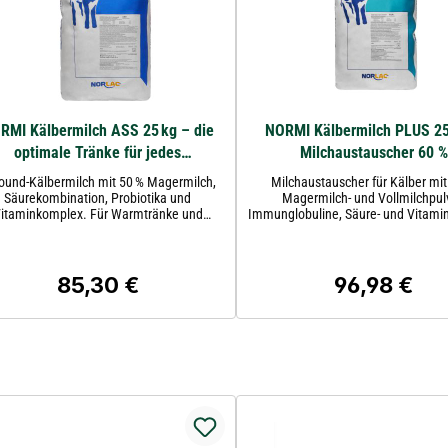
RMI Kälbermilch ASS 25 kg – die
NORMI Kälbermilch PLUS 25
optimale Tränke für jedes
Milchaustauscher 60 %
Aufzuchtverfahren
Magermilchpulver
round-Kälbermilch mit 50 % Magermilch,
Milchaustauscher für Kälber mit
Säurekombination, Probiotika und
Magermilch- und Vollmilchpul
itaminkomplex. Für Warmtränke und
Immunglobuline, Säure- und Vitami
änkeautomat. Dosierung 140–160 g/l.
Probiotika
85,30 €
96,98 €
Regulärer Preis:
Regulärer Prei