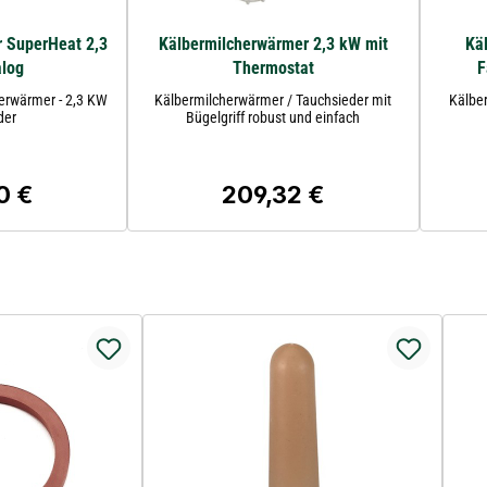
 SuperHeat 2,3
Kälbermilcherwärmer 2,3 kW mit
Kä
alog
Thermostat
F
erwärmer - 2,3 KW
Kälbermilcherwärmer / Tauchsieder mit
Kälbe
der
Bügelgriff robust und einfach
0 €
209,32 €
r Preis:
Regulärer Preis: