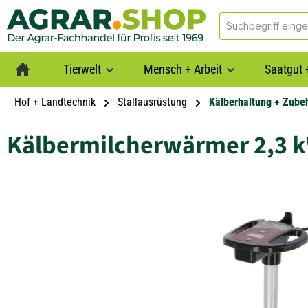
springen
Zur Hauptnavigation springen
Tierwelt
Mensch + Arbeit
Saatgut 
Hof + Landtechnik
Stallausrüstung
Kälberhaltung + Zube
Kälbermilcherwärmer 2,3 kW
Bildergalerie überspringen