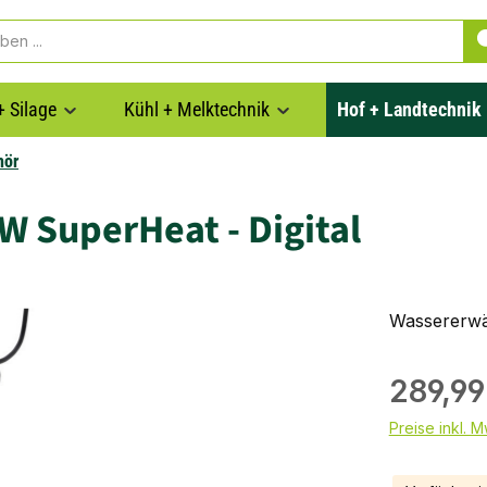
+ Silage
Kühl + Melktechnik
Hof + Landtechnik
hör
 SuperHeat - Digital
Wassererwä
289,99
Preise inkl. 