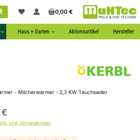
0,00 €
Du hast 0 Produkte auf dem Merkzettel
Haus + Garten
Aktionsartikel
Hersteller
rmer - Milcherwärmer - 2,3 KW Tauchsieder
 €
MwSt. zzgl. Versandkosten