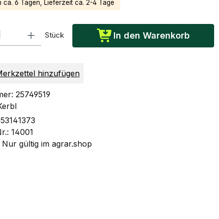
n ca. 6 Tagen, Lieferzeit ca. 2-4 Tage
: Gib den gewünschten Wert ein oder benutze die Schaltflächen um die Anzah
Stück
In den Warenkorb
erkzettel hinzufügen
mer:
25749519
Kerbl
53141373
Nr.:
14001
:
Nur gültig im agrar.shop