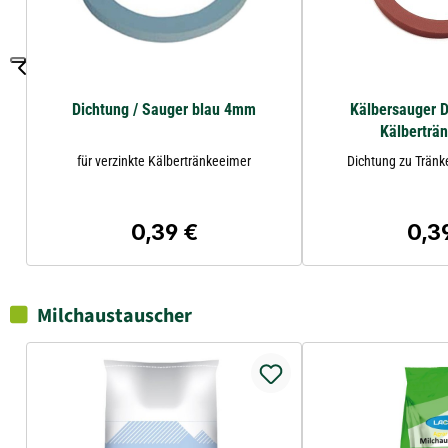
Dichtung / Sauger blau 4mm
Kälbersauger D
Kälberträ
für verzinkte Kälbertränkeeimer
Dichtung zu Tränk
0,39 €
0,3
Regulärer Preis:
Regul
Milchaustauscher