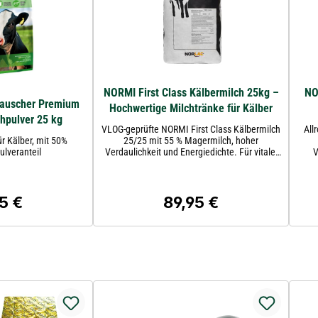
NORMI First Class Kälbermilch 25kg –
NO
tauscher Premium
Hochwertige Milchtränke für Kälber
hpulver 25 kg
VLOG-geprüfte NORMI First Class Kälbermilch
All
r Kälber, mit 50%
25/25 mit 55 % Magermilch, hoher
lveranteil
Verdaulichkeit und Energiedichte. Für vitale,
V
gesunde und leistungsstarke Kälber.
Tr
5 €
89,95 €
ärer Preis:
Regulärer Preis: