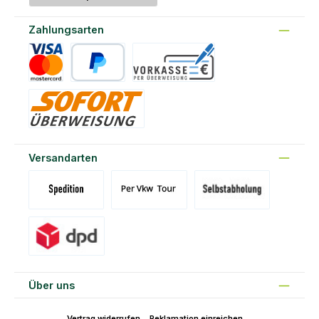
Zahlungsarten
Kreditkarte
PayPal
Vorkasse
Sofort
Versandarten
Versand Spedition (DE)(BE)(LU)(AT)
Versand per Tour
Abholung am Standort Prons
Versand DPD
Über uns
Vertrag widerrufen
Reklamation einreichen