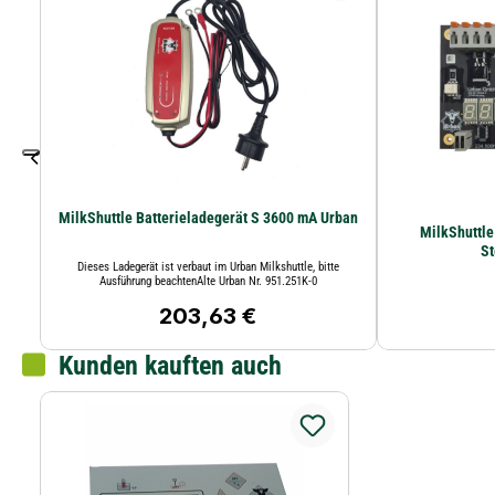
MilkShuttle Batterieladegerät S 3600 mA Urban
MilkShuttl
St
Dieses Ladegerät ist verbaut im Urban Milkshuttle, bitte
Ausführung beachtenAlte Urban Nr. 951.251K-0
203,63 €
Regulärer Preis:
Kunden kauften auch