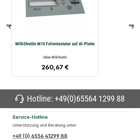
MilkShuttle M10 Folientastatur auf Al-Platte
Urban MilkShuttle
260,67 €
Regulärer Preis:
Hotline:
+49(0)65564 1299 88
Service-Hotline
Unterstützung und Beratung unter:
+49 (0) 6556 41299 88