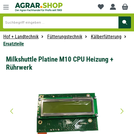
alt springen
Du hast 0 Produkte
Hof + Landtechnik
Fütterungstechnik
Kälberfütterung
Ersatzteile
Milkshuttle Platine M10 CPU Heizung +
Rührwerk
Bildergalerie überspringen