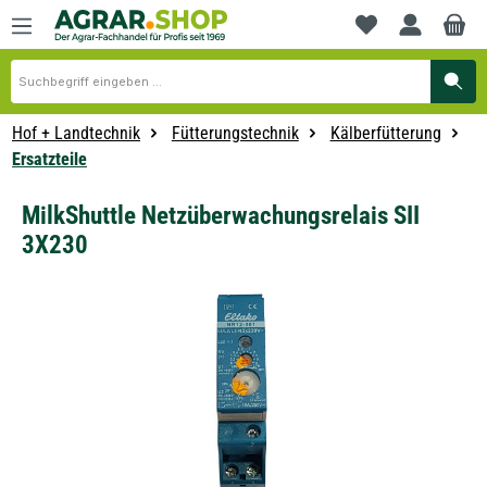
alt springen
Du hast 0 Produkte
Hof + Landtechnik
Fütterungstechnik
Kälberfütterung
Ersatzteile
MilkShuttle Netzüberwachungsrelais SII
3X230
Bildergalerie überspringen