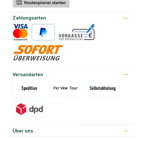
Routenplaner starten
Zahlungsarten
Kreditkarte
PayPal
Vorkasse
Sofort
Versandarten
Versand Spedition (DE)(BE)(LU)(AT)
Versand per Tour
Abholung am Standort Prons
Versand DPD
Über uns