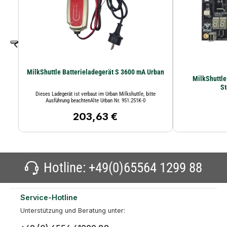
MilkShuttle Batterieladegerät S 3600 mA Urban
MilkShuttl
St
Dieses Ladegerät ist verbaut im Urban Milkshuttle, bitte
Ausführung beachtenAlte Urban Nr. 951.251K-0
203,63 €
Regulärer Preis:
Hotline:
+49(0)65564 1299 88
Service-Hotline
Unterstützung und Beratung unter: