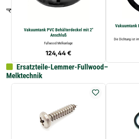
Vakuumtank P
Vakuumtank PVC Behälterdeckel mit 2"
Anschluß
Die Dichtung ist 
Fullwood Melkanlage
124,44 €
Regulärer Preis:
Ersatzteile-Lemmer-Fullwood–
Melktechnik