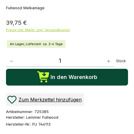
Fullwood Melkanlage
39,75 €
Preise inkl. MwSt. zzgl. Versandkosten
An Lager, Lieferzeit: ca. 2-4 Tage
Produkt Anzahl: Gib den gewünschten Wert ein oder benutze die Schaltflächen um die Anza
Stück
In den Warenkorb
Zum Merkzettel hinzufügen
Artikelnummer:
725385
Hersteller:
Lemmer Fullwood
Hersteller-Nr.:
FU 744113