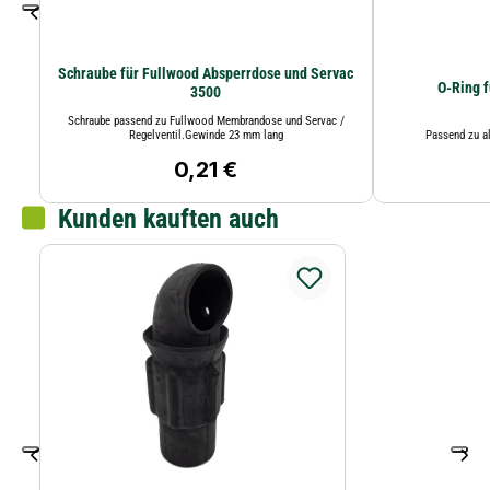
Schraube für Fullwood Absperrdose und Servac
O-Ring 
3500
Schraube passend zu Fullwood Membrandose und Servac /
Regelventil.Gewinde 23 mm lang
Passend zu a
0,21 €
Regulärer Preis:
Kunden kauften auch