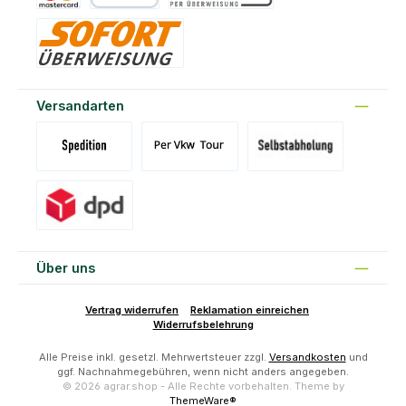
Kreditkarte
PayPal
Vorkasse
Sofort
Versandarten
Versand Spedition (DE)(BE)(LU)(AT)
Versand per Tour
Abholung am Standort Prons
Versand DPD
Über uns
Vertrag widerrufen
Reklamation einreichen
Widerrufsbelehrung
Alle Preise inkl. gesetzl. Mehrwertsteuer zzgl.
Versandkosten
und
ggf. Nachnahmegebühren, wenn nicht anders angegeben.
© 2026 agrar.shop - Alle Rechte vorbehalten. Theme by
ThemeWare®