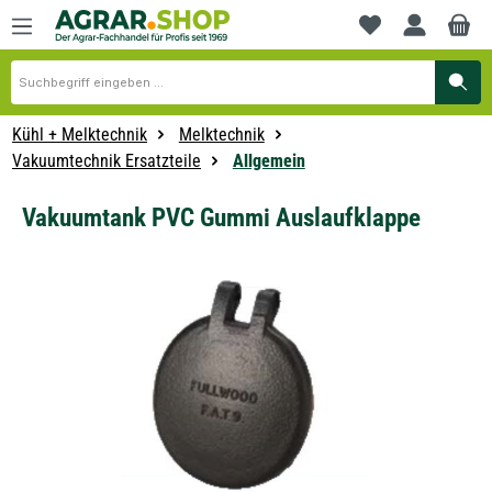
alt springen
Du hast 0 Produkte
Kühl + Melktechnik
Melktechnik
Vakuumtechnik Ersatzteile
Allgemein
Vakuumtank PVC Gummi Auslaufklappe
Bildergalerie überspringen