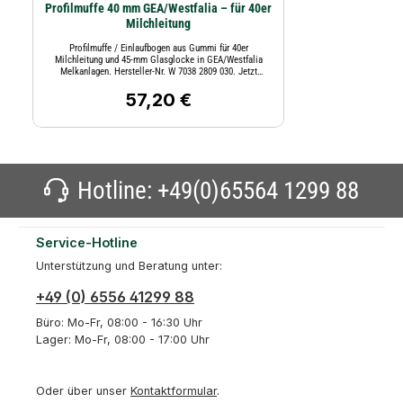
Profilmuffe 40 mm GEA/Westfalia – für 40er
Milchleitung
Profilmuffe / Einlaufbogen aus Gummi für 40er
Milchleitung und 45-mm Glasglocke in GEA/Westfalia
Melkanlagen. Hersteller-Nr. W 7038 2809 030. Jetzt
bestellen!
57,20 €
Regulärer Preis:
Hotline:
+49(0)65564 1299 88
Service-Hotline
Unterstützung und Beratung unter:
+49 (0) 6556 41299 88
Büro: Mo-Fr, 08:00 - 16:30 Uhr
Lager: Mo-Fr, 08:00 - 17:00 Uhr
Oder über unser
Kontaktformular
.