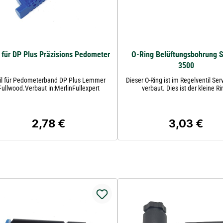
l für DP Plus Präzisions Pedometer
O-Ring Belüftungsbohrung 
3500
il für Pedometerband DP Plus Lemmer
Dieser O-Ring ist im Regelventil Se
Fullwood.Verbaut in:MerlinFullexpert
verbaut. Dies ist der kleine Ri
2,78 €
3,03 €
Regulärer Preis:
Regulärer Pre