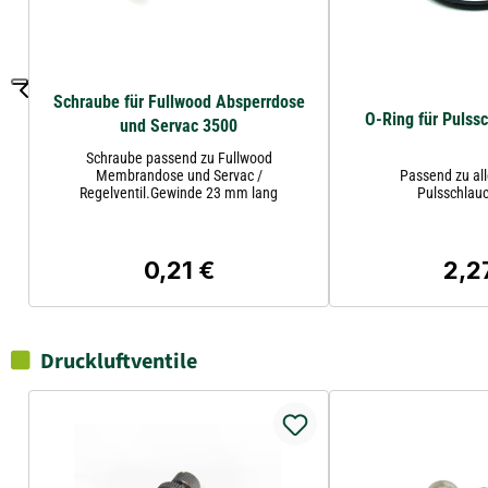
Schraube für Fullwood Absperrdose
O-Ring für Pulss
und Servac 3500
Schraube passend zu Fullwood
Membrandose und Servac /
Passend zu al
Regelventil.Gewinde 23 mm lang
Pulsschlau
0,21 €
2,2
Regulärer Preis:
Regul
Druckluftventile