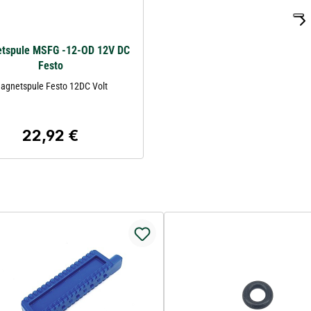
tspule MSFG -12-OD 12V DC
Festo
agnetspule Festo 12DC Volt
22,92 €
Regulärer Preis: