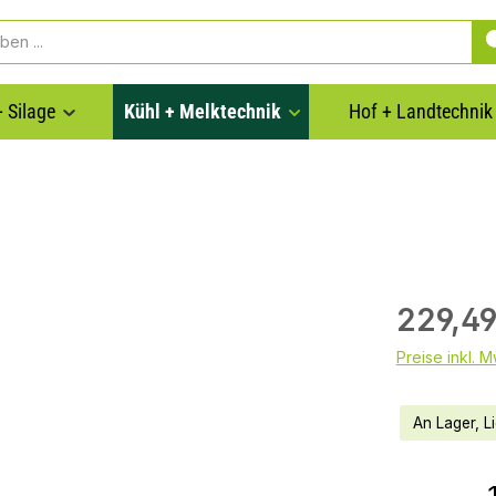
 Silage
Kühl + Melktechnik
Hof + Landtechnik
229,49
Preise inkl. 
An Lager, Li
Produkt Anzahl