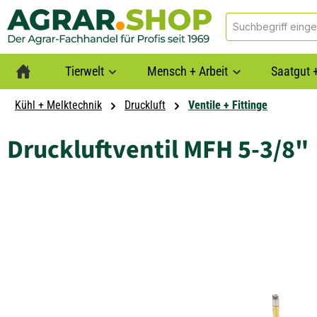
springen
Zur Hauptnavigation springen
Tierwelt
Mensch + Arbeit
Saatgut +
Kühl + Melktechnik
Druckluft
Ventile + Fittinge
Druckluftventil MFH 5-3/8"
Bildergalerie überspringen