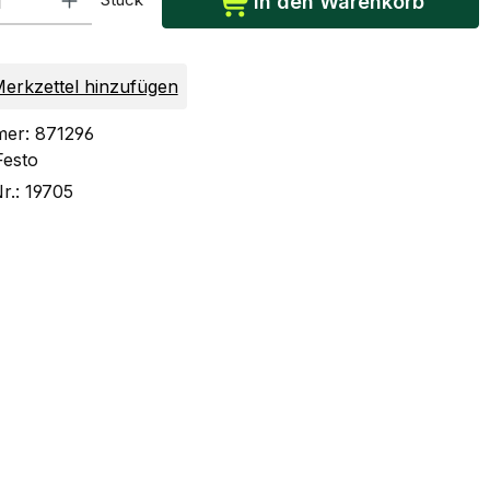
In den Warenkorb
erkzettel hinzufügen
mer:
871296
Festo
Nr.:
19705