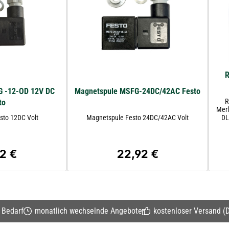
R
G -12-OD 12V DC
Magnetspule MSFG-24DC/42AC Festo
R
to
Merl
sto 12DC Volt
Magnetspule Festo 24DC/42AC Volt
DL
6074
2 €
22,92 €
rer Preis:
Regulärer Preis:
n Bedarf
monatlich wechselnde Angebote
kostenloser Versand (D