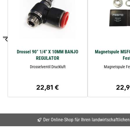
Drossel 90° 1/4" X 10MM BANJO
Magnetspule MSF
REGULATOR
Fes
Drosselventil Druckluft
Magnetspule Fe
22,81 €
22,9
Regulärer Preis:
Regulä
Der Online-Shop für Ihren landwirtschaftliche