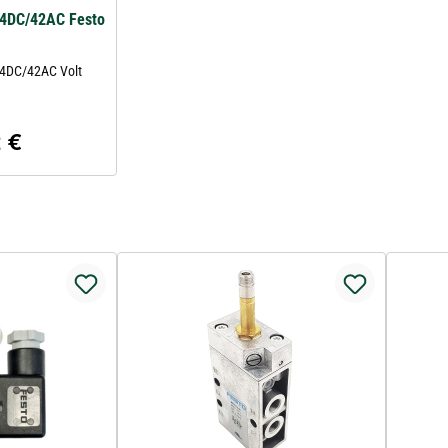
4DC/42AC Festo
24DC/42AC Volt
 €
er Preis: