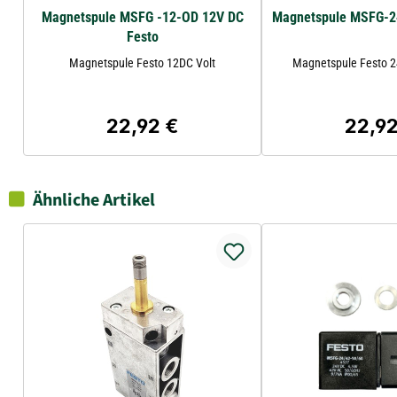
Magnetspule MSFG -12-OD 12V DC
Magnetspule MSFG-2
Festo
Magnetspule Festo 12DC Volt
Magnetspule Festo 
22,92 €
22,92
Regulärer Preis:
Regulär
Ähnliche Artikel