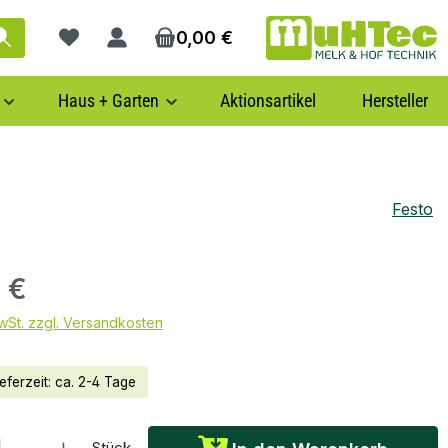
0,00 €
Du hast 0 Produkte auf dem Merkzettel
Haus + Garten
Aktionsartikel
Hersteller
Festo
 €
MwSt. zzgl. Versandkosten
eferzeit: ca. 2-4 Tage
: Gib den gewünschten Wert ein oder benutze die Schaltflächen um die Anzah
Stück