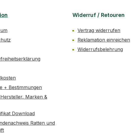
ion
Widerruf / Retouren
sum
Vertrag widerrufen
chutz
Reklamation einreichen
Widerrufsbelehrung
efreiheitserklärung
dkosten
se + Bestimmungen
Hersteller, Marken &
tifikat Download
ndenachweis Ratten und
ft