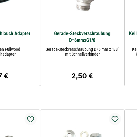
chlauch Adapter
Gerade-Steckverschraubung
Kei
D=6mmxG1/8
len Fullwood
Gerade-Steckverschraubung D=6 mm x 1/8"
Ke
chadapter
mit Schnellverbinder
7 €
2,50 €
ärer Preis:
Regulärer Preis: