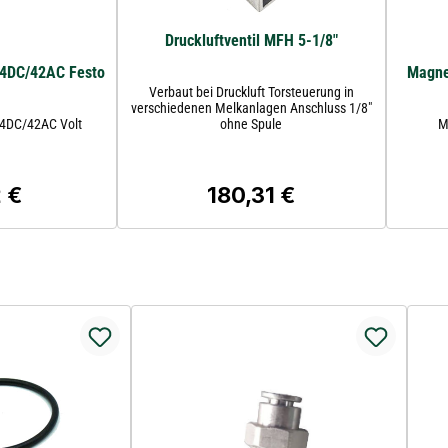
Druckluftventil MFH 5-1/8"
4DC/42AC Festo
Magne
Verbaut bei Druckluft Torsteuerung in
verschiedenen Melkanlagen Anschluss 1/8"
24DC/42AC Volt
ohne Spule
M
 €
180,31 €
er Preis:
Regulärer Preis: