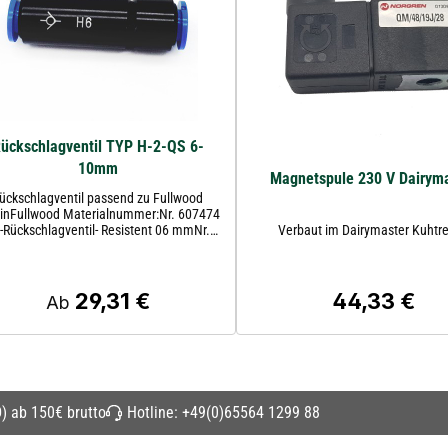
ückschlagventil TYP H-2-QS 6-
10mm
Magnetspule 230 V Dairym
ückschlagventil passend zu Fullwood
inFullwood Materialnummer:Nr. 607474
-Rückschlagventil- Resistent 06 mmNr.
Verbaut im Dairymaster Kuhtre
75 DL-Rückschlagventil-Resistent 08 mm
29,31 €
44,33 €
Regulärer Preis:
Regulärer Prei
Ab
) ab 150€ brutto
Hotline:
+49(0)65564 1299 88