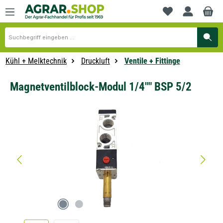
alt springen
Du hast 0 Produkte
Kühl + Melktechnik
Druckluft
Ventile + Fittinge
Magnetventilblock-Modul 1/4"" BSP 5/2
Bildergalerie überspringen