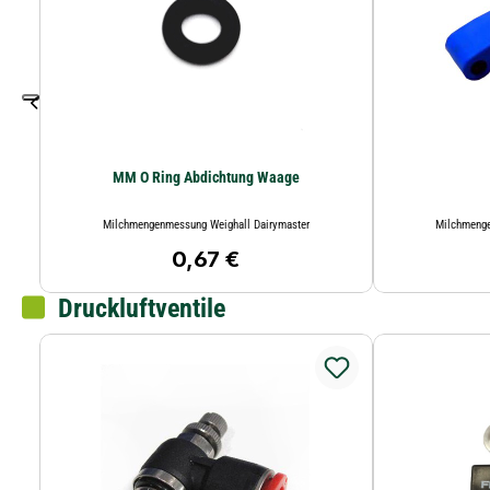
MM O Ring Abdichtung Waage
Milchmengenmessung Weighall Dairymaster
Milchmenge
0,67 €
Regulärer Preis:
Druckluftventile