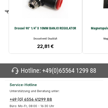
Drossel 90° 1/4" X 10MM BANJO REGULATOR
Magnetspule
Drosselventil Druckluft
Mag
22,81 €
Regulärer Preis:
Hotline:
+49(0)65564 1299 88
Service-Hotline
Unterstützung und Beratung unter:
+49 (0) 6556 41299 88
Büro: Mo-Fr, 08:00 - 16:30 Uhr