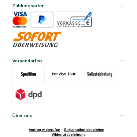
Zahlungsarten
Kreditkarte
PayPal
Vorkasse
Sofort
Versandarten
Versand Spedition (DE)(BE)(LU)(AT)
Versand per Tour
Abholung am Standort Prons
Versand DPD
Über uns
Vertrag widerrufen
Reklamation einreichen
Widerrufsbelehrung