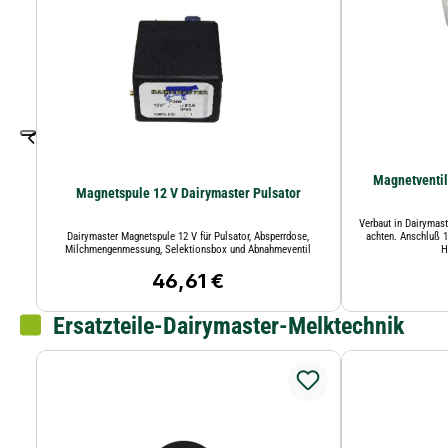
Magnetventil
Magnetspule 12 V Dairymaster Pulsator
Verbaut in Dairymast
Dairymaster Magnetspule 12 V für Pulsator, Absperrdose,
achten. Anschluß 1/4" 5/2 We
Milchmengenmessung, Selektionsbox und Abnahmeventil
H
46,61 €
Regulärer Preis:
Ersatzteile-Dairymaster-Melktechnik