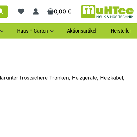
0,00 €
Du hast 0 Produkte auf dem Merkzettel
Haus + Garten
Aktionsartikel
Hersteller
darunter frostsichere Tränken, Heizgeräte, Heizkabel,