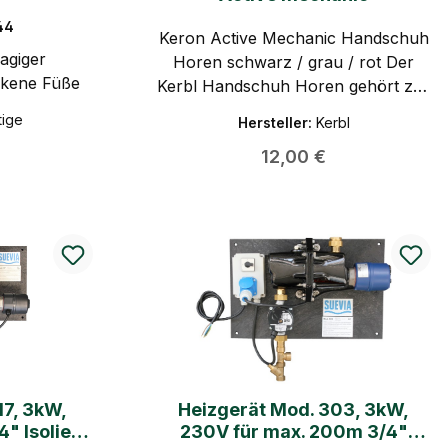
44
Keron Active Mechanic Handschuh
lagiger
Horen schwarz / grau / rot Der
ckene Füße
Kerbl Handschuh Horen gehört zur
Serie Keron Active Mechanic und
tige
Hersteller:
Kerbl
ist ein Arbeitshandschuh für
 Preis:
Regulärer Preis:
12,00 €
griffiges Arbeiten. Entworfen für
anspruchsvolle Anwendungen - sei
es Hitze, Kälte, Präzisionsarbeiten,
vielfältige Anwendung,
Vibrationsschutz und vieles mehr.
Mit dieser Serie an Hightech-
Handschuhen erzielen Sie die
optimale Kombination von
Funktionalität, Flexibilität,
Haltbarkeit und Schutz. Der
Handschuh enthält Mikrofaser,
Heizgerät Mod. 303, 3kW,
Polyester, Silikon-Matrix,
 Isoliert
230V für max. 200m 3/4"
Stretchmaterial und eine Frottee-