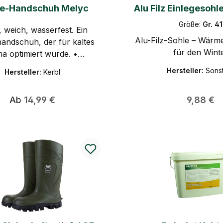
ve-Handschuh Melyc
Alu Filz Einlegesohl
Größe:
Gr. 41
 weich, wasserfest. Ein
Alu-Filz-Sohle – Wärme
handschuh, der für kaltes
für den Wint
ma optimiert wurde. •
handschuh wasserdichte,
Hersteller:
Sons
Hersteller:
Kerbl
gsaktive Membran für
eece-Isolierung
Regulärer Preis:
Regulärer
Ab
14,99 €
9,88 €
e Hände angenehm warm •
langer, eng anliegender,
iger Strickbund verhindert
indringen von Schnee •
turiertes Kunstleder an
ächen für guten Griff •
te Stellen am Handrücken
erstärkt Keron Active
s ist eine Handschuhserie
ert Kerbl GmbH, die sich
ielt an Anwender mit