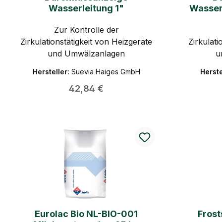
PunkteHa
hervorra
Wasserleitung 1"
Wasser
äss
– kühl i
Beständi
(bis 
Zur Kontrolle der
•••Atmun
IS
Zirkulationstätigkeit von Heizgeräte
Zirkulati
und Umwälzanlagen
u
schocka
Hersteller:
Suevia Haiges GmbH
Herste
Regulärer Preis:
42,84 €
Eurolac Bio NL-BIO-001
Frost