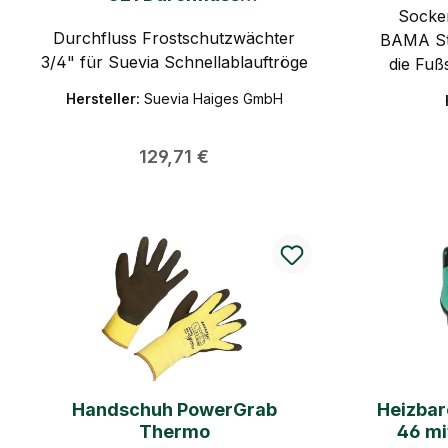
Leitun
Frostschutzwächter
Socken
abge
Durchfluss Frostschutzwächter
BAMA Sti
Kühlers
3/4" für Suevia Schnellablauftröge
die Fuß
spezielle
geschüt
Hersteller:
Suevia Haiges GmbH
ausgeze
Fuß, Kn
Alumi
rundum
schäum
Regulärer Preis:
129,71 €
kuscheli
neutr
Winters
Gummi
Gummist
Kühle
Komf
Sied
Zwischen
Gefri
Pols
(Kühlmit
b
Wasser).
Ein
50%Misch
Handschuh PowerGrab
Heizbar
mi
Thermo
46 mi