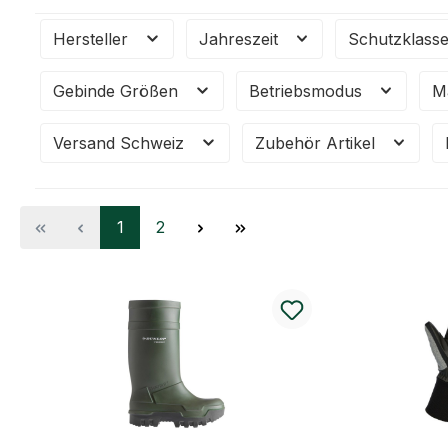
Hersteller
Jahreszeit
Schutzklass
Gebinde Größen
Betriebsmodus
M
Versand Schweiz
Zubehör Artikel
Seite
Seite
1
2