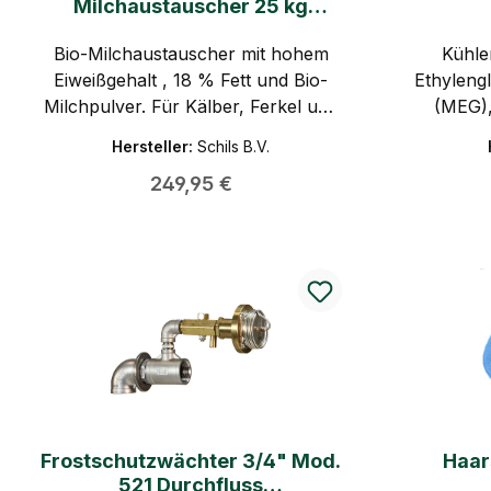
Milchaustauscher 25 kg
Schafslämmer, Kälber, Ferkel
Bio-Milchaustauscher mit hohem
und Ziegenlämmer
Kühle
Eiweißgehalt , 18 % Fett und Bio-
Ethyleng
Milchpulver. Für Kälber, Ferkel und
(MEG),
Lämmer. EU-Bio, VLOG-geprüft,
Kühlersc
Hersteller:
Schils B.V.
GMP+ zertifiziert.
Rostsch
Regulärer Preis:
249,95 €
ANF 
phospha
ande
mischen,
in alte
verwendet. Produkteigen
Schutz 
Schaumv
Für al
Gült
Frostschutzwächter 3/4" Mod.
Haar
Verbin
521 Durchfluss