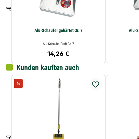
Alu-Schaufel gehärtet Gr. 7
Alu Schaufel Profi Gr. 7
14,26 €
Regulärer Preis:
Kunden kauften auch
Rabatt
%