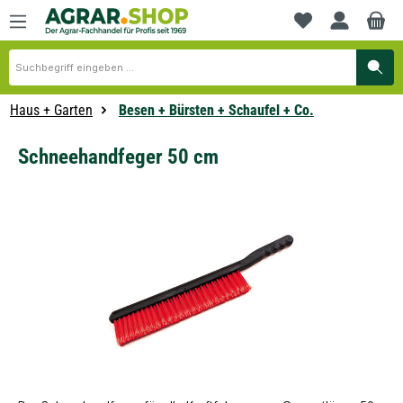
alt springen
Du hast 0 Produkte
Haus + Garten
Besen + Bürsten + Schaufel + Co.
Schneehandfeger 50 cm
Bildergalerie überspringen