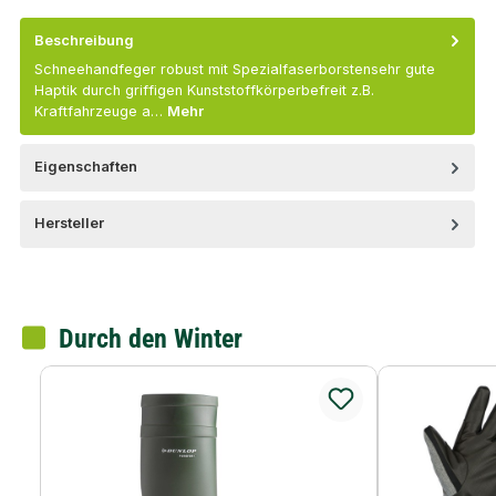
Beschreibung
Schneehandfeger robust mit Spezialfaserborstensehr gute
Haptik durch griffigen Kunststoffkörperbefreit z.B.
Kraftfahrzeuge a…
Mehr
Eigenschaften
Hersteller
Durch den Winter