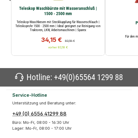
Teleskop Waschbürste mit Wasseranschluß |
1500 - 2500 mm
Teleskop-Waschbesen mit Steckkupplung für Wasserschlauch |
P
Teleskoprohr 1500 - 2500 mm | Ideal geeignet zur Reinigung von
Traktoren, LKW, Arbeitsmaschinen | Sparex
Für den m
34,15 €
Verkaufspreis:
Regulärer Preis:
83,18 €
vorher 83,18 €
Hotline:
+49(0)65564 1299 88
Service-Hotline
Unterstützung und Beratung unter:
+49 (0) 6556 41299 88
Büro: Mo-Fr, 08:00 - 16:30 Uhr
Lager: Mo-Fr, 08:00 - 17:00 Uhr