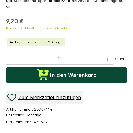
Der Schneehandfeger für alle Kraftfahrzeuge - Gesamtlänge 50
cm
9,20 €
Preise inkl. MwSt. zzgl. Versandkosten
An Lager, Lieferzeit: ca. 2-4 Tage
Produkt Anzahl: Gib den gewünschten Wert ein oder benutze die Schaltflächen um die Anza
Stück
In den Warenkorb
Zum Merkzettel hinzufügen
Artikelnummer:
25704144
Hersteller:
Sonstige
Hersteller-Nr.:
1470537