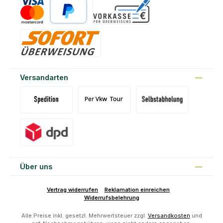
Kreditkarte
PayPal
Vorkasse
Sofort
Versandarten
Versand Spedition (DE)(BE)(LU)(AT)
Versand per Tour
Abholung am Standort Prons
Versand DPD
Über uns
Vertrag widerrufen
Reklamation einreichen
Widerrufsbelehrung
Alle Preise inkl. gesetzl. Mehrwertsteuer zzgl.
Versandkosten
und