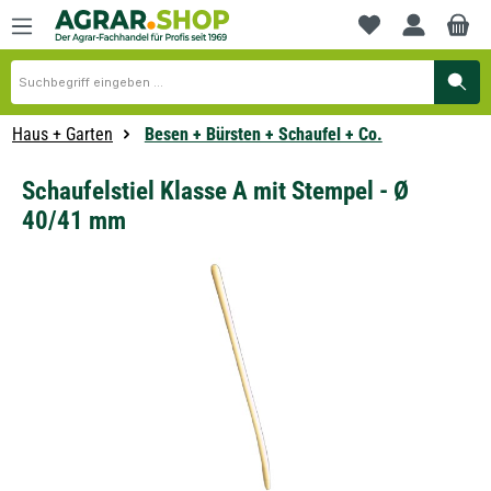
alt springen
Du hast 0 Produkte
Haus + Garten
Besen + Bürsten + Schaufel + Co.
Schaufelstiel Klasse A mit Stempel - Ø
40/41 mm
Bildergalerie überspringen