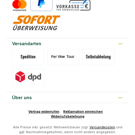
Kreditkarte
PayPal
Vorkasse
Sofort
Versandarten
Versand Spedition (DE)(BE)(LU)(AT)
Versand per Tour
Abholung am Standort Prons
Versand DPD
Über uns
Vertrag widerrufen
Reklamation einreichen
Widerrufsbelehrung
Alle Preise inkl. gesetzl. Mehrwertsteuer zzgl.
Versandkosten
und
ggf. Nachnahmegebühren, wenn nicht anders angegeben.