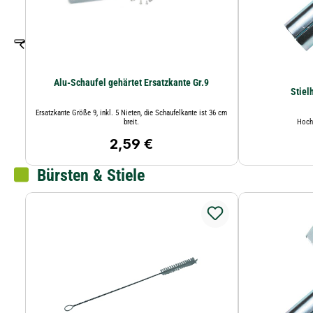
Alu-Schaufel gehärtet Ersatzkante Gr.9
Stiel
Ersatzkante Größe 9, inkl. 5 Nieten, die Schaufelkante ist 36 cm
breit.
Hochw
2,59 €
Regulärer Preis:
Bürsten & Stiele