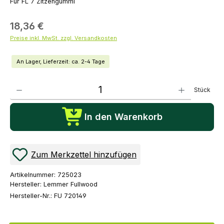
Für FL 7 Zitzengummi
18,36 €
Preise inkl. MwSt. zzgl. Versandkosten
An Lager, Lieferzeit: ca. 2-4 Tage
Produkt Anzahl: Gib den gewünschten Wert ein oder benutze die Schaltflächen um die Anza
Stück
In den Warenkorb
Zum Merkzettel hinzufügen
Artikelnummer:
725023
Hersteller:
Lemmer Fullwood
Hersteller-Nr.:
FU 720149