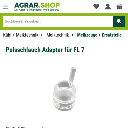
alt springen
Du hast 0 Produkte
Kühl + Melktechnik
Melktechnik
Melkzeuge + Ersatzteile
Pulsschlauch Adapter für FL 7
Bildergalerie überspringen