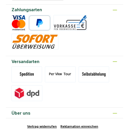
Zahlungsarten
Kreditkarte
PayPal
Vorkasse
Sofort
Versandarten
Versand Spedition (DE)(BE)(LU)(AT)
Versand per Tour
Abholung am Standort Prons
Versand DPD
Über uns
Vertrag widerrufen
Reklamation einreichen