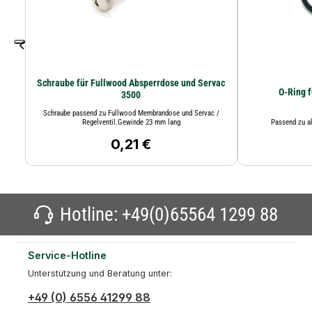
Schraube für Fullwood Absperrdose und Servac
O-Ring 
3500
Schraube passend zu Fullwood Membrandose und Servac /
Regelventil.Gewinde 23 mm lang
Passend zu a
0,21 €
Regulärer Preis:
Hotline:
+49(0)65564 1299 88
Service-Hotline
Unterstützung und Beratung unter:
+49 (0) 6556 41299 88