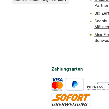
Partner
Bio Zer
Sachku
Mäusegi
MeinEin
Schwei
Zahlungsarten
Kreditkarte
PayPal
Vorkasse