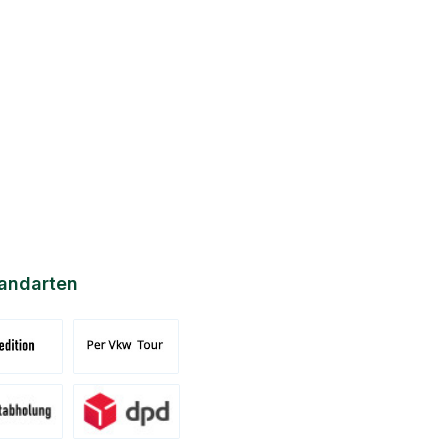
andarten
nd Spedition (DE)(BE)(LU)(AT)
Versand per Tour