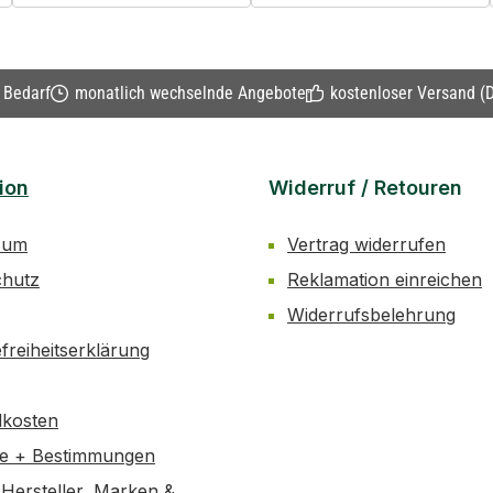
n Bedarf
monatlich wechselnde Angebote
kostenloser Versand (D
ion
Widerruf / Retouren
sum
Vertrag widerrufen
chutz
Reklamation einreichen
Widerrufsbelehrung
efreiheitserklärung
dkosten
se + Bestimmungen
Hersteller, Marken &