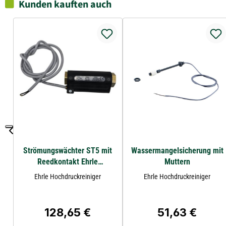
Kunden kauften auch
Strömungswächter ST5 mit
Wassermangelsicherung mit
Reedkontakt Ehrle
Muttern
Heißwassergerät
Ehrle Hochdruckreiniger
Ehrle Hochdruckreiniger
128,65 €
51,63 €
Regulärer Preis:
Regulärer Preis: