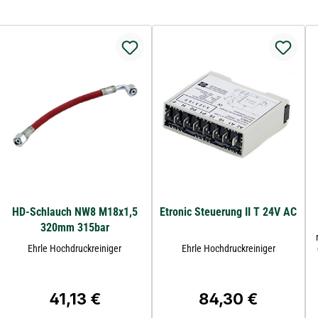
HD-Schlauch NW8 M18x1,5
Etronic Steuerung II T 24V AC
320mm 315bar
Ehrle Hochdruckreiniger
Ehrle Hochdruckreiniger
41,13 €
84,30 €
Regulärer Preis:
Regulärer Preis: