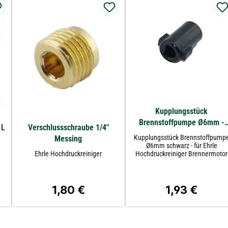
Kupplungsstück
Brennstoffpumpe Ø6mm -
 L
Verschlussschraube 1/4"
Ehrle
Kupplungsstück Brennstoffpump
Messing
Ø6mm schwarz - für Ehrle
Ehrle Hochdruckreiniger
Hochdruckreiniger Brennermotor
AACO
1,80 €
1,93 €
s:
Regulärer Preis:
Regulärer Preis