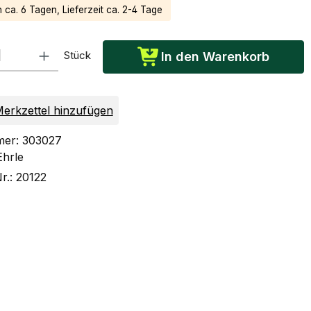
n ca. 6 Tagen, Lieferzeit ca. 2-4 Tage
: Gib den gewünschten Wert ein oder benutze die Schaltflächen um die Anzah
Stück
In den Warenkorb
erkzettel hinzufügen
mer:
303027
Ehrle
Nr.:
20122