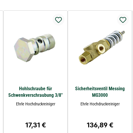
Hohlschraube für
Sicherheitsventil Messing
Schwenkverschraubung 3/8"
MG3000
Ehrle Hochdruckreiniger
Ehrle Hochdruckreiniger
17,31 €
136,89 €
Regulärer Preis:
Regulärer Preis: