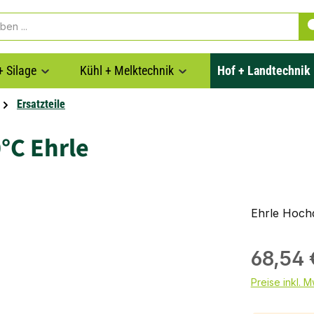
+ Silage
Kühl + Melktechnik
Hof + Landtechnik
Ersatzteile
°C Ehrle
Ehrle Hochd
68,54 
Preise inkl. 