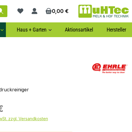
0,00 €
Du hast 0 Produkte auf dem Merkzettel
Haus + Garten
Aktionsartikel
Hersteller
ruckreiniger
€
MwSt. zzgl. Versandkosten