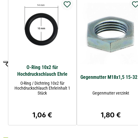
O-Ring 10x2 für
Hochdruckschlauch Ehrle
Gegenmutter M18x1,5 15-32
O-Ring / Dichtring 10x2 für
Hochdruckschlauch EhrleInhalt 1
Stück
Gegenmutter verzinkt
1,06 €
1,80 €
Regulärer Preis:
Regulärer Prei