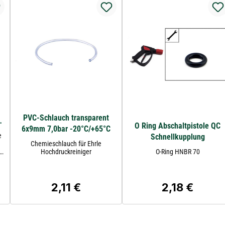
PVC-Schlauch transparent
O Ring Abschaltpistole QC
6x9mm 7,0bar -20°C/+65°C
e
Schnellkupplung
Chemieschlauch für Ehrle
Hochdruckreiniger
O-Ring HNBR 70
2,11 €
2,18 €
:
Regulärer Preis:
Regulärer Preis