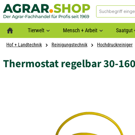
springen
Zur Hauptnavigation springen
Tierwelt
Mensch + Arbeit
Saatgut 
Hof + Landtechnik
Reinigungstechnik
Hochdruckreiniger
Thermostat regelbar 30-160
Bildergalerie überspringen