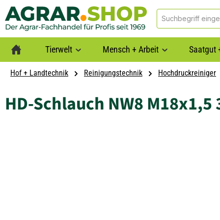
springen
Zur Hauptnavigation springen
Tierwelt
Mensch + Arbeit
Saatgut 
Hof + Landtechnik
Reinigungstechnik
Hochdruckreiniger
HD-Schlauch NW8 M18x1,5
Bildergalerie überspringen