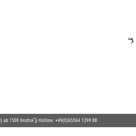
) ab 150€ brutto
Hotline:
+49(0)65564 1299 88