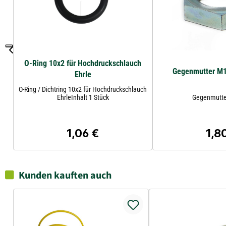
O-Ring 10x2 für Hochdruckschlauch
Gegenmutter M1
Ehrle
O-Ring / Dichtring 10x2 für Hochdruckschlauch
EhrleInhalt 1 Stück
Gegenmutter
1,06 €
1,8
Regulärer Preis:
Regul
Kunden kauften auch