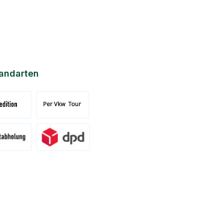
andarten
nd Spedition (DE)(BE)(LU)(AT)
Versand per Tour
ung am Standort Pronsfeld
Versand DPD