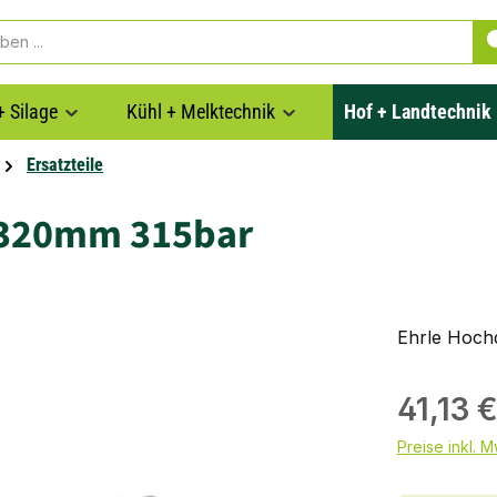
+ Silage
Kühl + Melktechnik
Hof + Landtechnik
Ersatzteile
 320mm 315bar
Ehrle Hochd
41,13 
Preise inkl. 