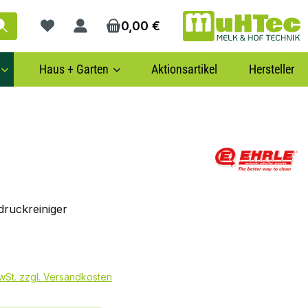
0,00 €
Du hast 0 Produkte auf dem Merkzettel
Haus + Garten
Aktionsartikel
Hersteller
ruckreiniger
€
MwSt. zzgl. Versandkosten