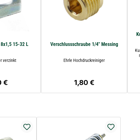
K
8x1,5 15-32 L
Verschlussschraube 1/4" Messing
Ku
 verzinkt
Ehrle Hochdruckreiniger
0 €
1,80 €
ärer Preis:
Regulärer Preis: