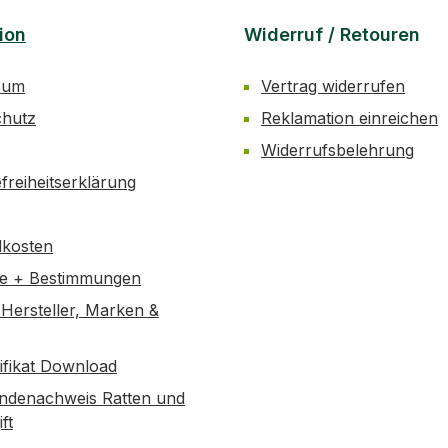
ion
Widerruf / Retouren
sum
Vertrag widerrufen
chutz
Reklamation einreichen
Widerrufsbelehrung
efreiheitserklärung
dkosten
se + Bestimmungen
Hersteller, Marken &
tifikat Download
ndenachweis Ratten und
ft