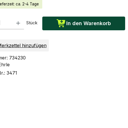
eferzeit: ca. 2-4 Tage
: Gib den gewünschten Wert ein oder benutze die Schaltflächen um die Anzah
Stück
In den Warenkorb
erkzettel hinzufügen
mer:
734230
Ehrle
Nr.:
3471