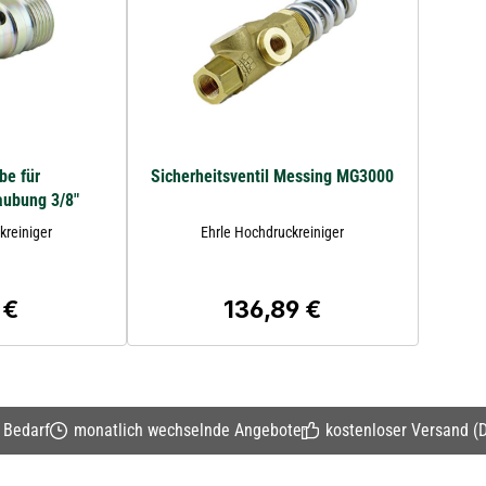
be für
Sicherheitsventil Messing MG3000
aubung 3/8"
kreiniger
Ehrle Hochdruckreiniger
 €
136,89 €
rer Preis:
Regulärer Preis:
n Bedarf
monatlich wechselnde Angebote
kostenloser Versand (D