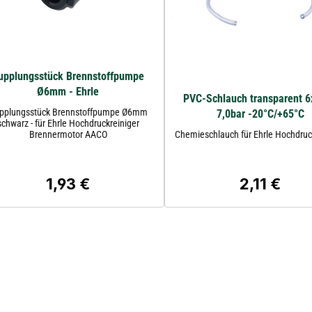
upplungsstück Brennstoffpumpe
Ø6mm - Ehrle
PVC-Schlauch transparent 
pplungsstück Brennstoffpumpe Ø6mm
7,0bar -20°C/+65°C
schwarz - für Ehrle Hochdruckreiniger
Brennermotor AACO
Chemieschlauch für Ehrle Hochdruc
1,93 €
2,11 €
Regulärer Preis:
Regulärer Pr