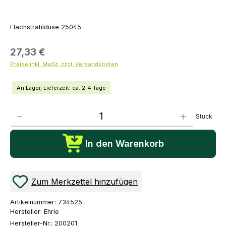
Flachstrahldüse 25045
27,33 €
Preise inkl. MwSt. zzgl. Versandkosten
An Lager, Lieferzeit: ca. 2-4 Tage
Produkt Anzahl: Gib den gewünschten Wert ein oder benutze die Schaltflächen um die Anza
Stück
In den Warenkorb
Zum Merkzettel hinzufügen
Artikelnummer:
734525
Hersteller:
Ehrle
Hersteller-Nr.:
200201