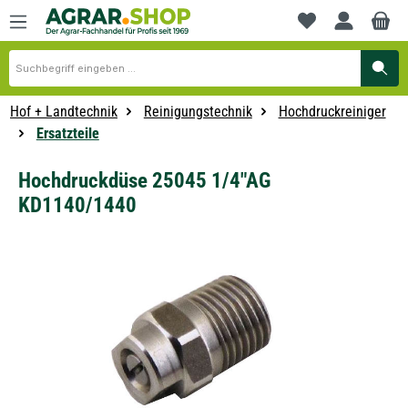
alt springen
Du hast 0 Produkte
Hof + Landtechnik
Reinigungstechnik
Hochdruckreiniger
Ersatzteile
Hochdruckdüse 25045 1/4"AG
KD1140/1440
Bildergalerie überspringen