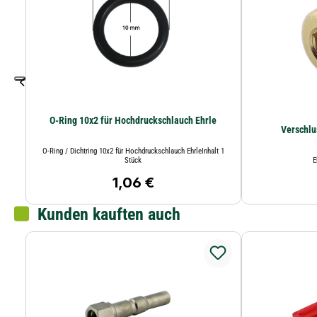
O-Ring 10x2 für Hochdruckschlauch Ehrle
Verschlu
O-Ring / Dichtring 10x2 für Hochdruckschlauch EhrleInhalt 1
Stück
E
1,06 €
Regulärer Preis:
Kunden kauften auch