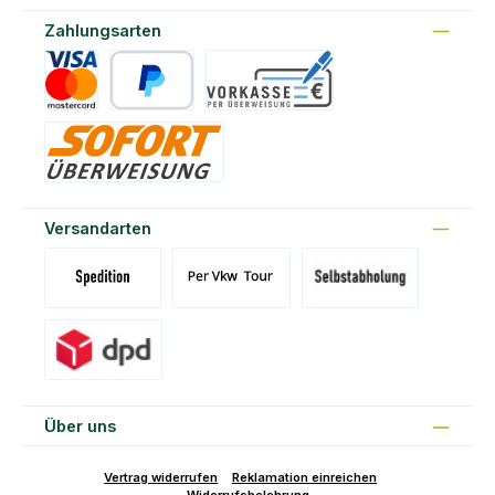
Zahlungsarten
Kreditkarte
PayPal
Vorkasse
Sofort
Versandarten
Versand Spedition (DE)(BE)(LU)(AT)
Versand per Tour
Abholung am Standort Prons
Versand DPD
Über uns
Vertrag widerrufen
Reklamation einreichen