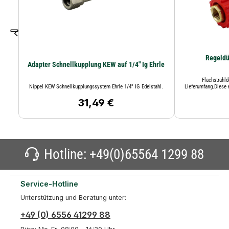
Regeldü
Adapter Schnellkupplung KEW auf 1/4" Ig Ehrle
Flachstrahl
Nippel KEW Schnellkupplungssystem Ehrle 1/4" IG Edelstahl.
Lieferumfang.Diese 
31,49 €
Regulärer Preis:
Hotline:
+49(0)65564 1299 88
Service-Hotline
Unterstützung und Beratung unter:
+49 (0) 6556 41299 88