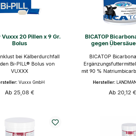
 Vuxxx 20 Pillen x 9 Gr.
BICATOP Bicarbona
Bolus
gegen Übersäue
Durchfall | LAND
nklust bei Kälberdurchfall
BICATOP Bicarbonat
den Bi-PILL® Bolus von
Ergänzungsfuttermittel
VUXXX
mit 90 % Natriumbicarb
gegen Übersäuerung
rsteller:
Vuxxx GmbH
Hersteller:
Trinklust und Stabilität 
Regulärer Preis:
Regulärer P
Ab
25,08 €
Ab
20,12 
Ideal bei Durchfall od
Geburt | LANDMA