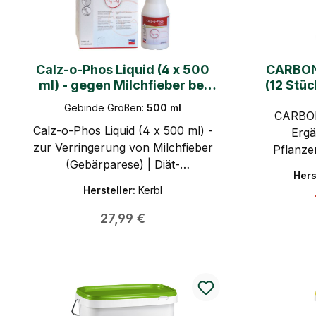
Calz-o-Phos Liquid (4 x 500
CARBON
ml) - gegen Milchfieber bei
(12 Stüc
Milchkühen
Rinder
Gebinde Größen:
500 ml
CARBON
Calz-o-Phos Liquid (4 x 500 ml) -
Ergä
zur Verringerung von Milchfieber
Pflanze
(Gebärparese) | Diät-
Förderu
Hers
Mineralfuttermittel für Milchkühe
Verdauu
Hersteller:
Kerbl
zur Verringerung der Gefahr des
Pf
Milchfiebers.
Regulärer Preis:
27,99 €