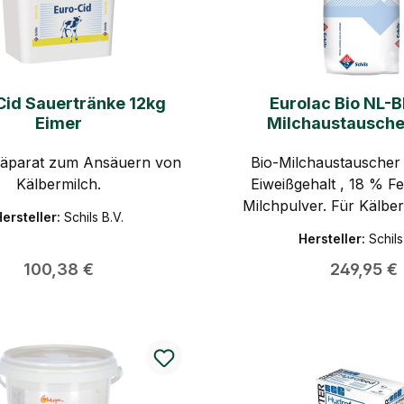
Cid Sauertränke 12kg
Eurolac Bio NL-
Eimer
Milchaustausche
Schafslämmer, Kälb
räparat zum Ansäuern von
Bio-Milchaustauscher
und Ziegenlä
Kälbermilch.
Eiweißgehalt , 18 % Fe
Milchpulver. Für Kälber
ersteller:
Schils B.V.
Lämmer. EU-Bio, VLO
Hersteller:
Schils
GMP+ zertifizie
Regulärer Preis:
Regulärer 
100,38 €
249,95 €