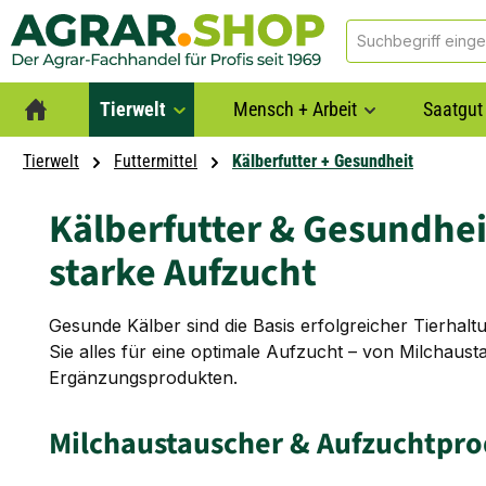
springen
Zur Hauptnavigation springen
Tierwelt
Mensch + Arbeit
Saatgut 
Tierwelt
Futtermittel
Kälberfutter + Gesundheit
Kälberfutter & Gesundheit
starke Aufzucht
Gesunde Kälber sind die Basis erfolgreicher Tierhaltu
Sie alles für eine optimale Aufzucht – von Milchaust
Ergänzungsprodukten.
Milchaustauscher & Aufzuchtpr