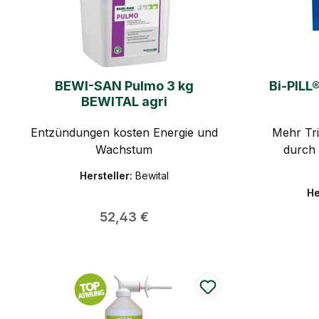
BEWI-SAN Pulmo 3 kg
Bi-PILL®
BEWITAL agri
Entzündungen kosten Energie und
Mehr Tri
Wachstum
durch 
Hersteller:
Bewital
He
Regulärer Preis:
52,43 €