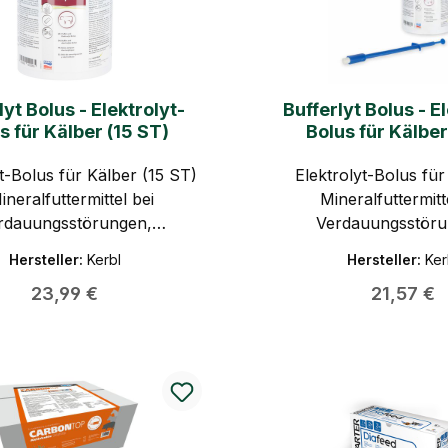
lyt Bolus - Elektrolyt-
Bufferlyt Bolus - E
s für Kälber (15 ST)
Bolus für Kälber
yt-Bolus für Kälber (15 ST)
Elektrolyt-Bolus für
ineralfuttermittel bei
Mineralfuttermitt
rdauungsstörungen,
Verdauungsstöru
mangel und Tränkeunlust
Appetitmangel und Tr
Hersteller:
Kerbl
Hersteller:
Ker
(SET bestehend aus 15
Regulärer Preis:
Regulärer
23,99 €
21,57 €
Eingeber)