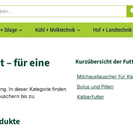
+ Silage
Kühl + Melktechnik
Hof + Landtechnik
 – für eine
Kurzübersicht der Fut
Milchaustauscher für Kä
Bolus und Pillen
ng. In dieser Kategorie finden
auschern bis zu
Kälberfutter
odukte