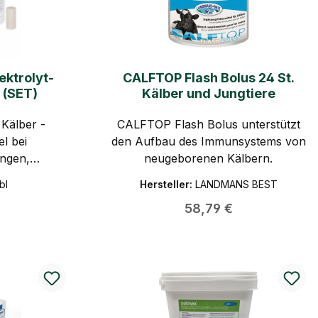
lektrolyt-
CALFTOP Flash Bolus 24 St.
 (SET)
Kälber und Jungtiere
 Kälber -
CALFTOP Flash Bolus unterstützt
el bei
den Aufbau des Immunsystems von
ngen,
neugeborenen Kälbern.
änkeunlust
bl
Hersteller:
LANDMANS BEST
 Boli inkl.
 Preis:
Regulärer Preis:
58,79 €