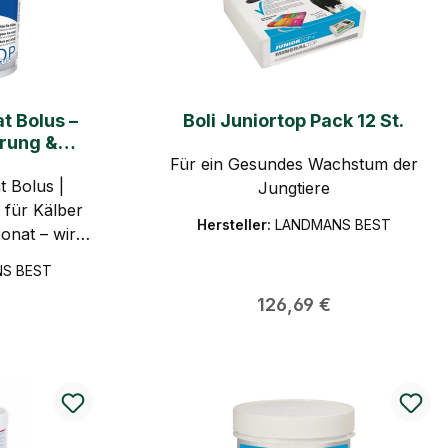
t Bolus –
Boli Juniortop Pack 12 St.
rung &
MANS BEST
Für ein Gesundes Wachstum der
 Bolus |
Jungtiere
 für Kälber
Hersteller:
LANDMANS BEST
onat – wirkt
, fördert
LANDMANS BEST
bei Kälbern |
reis:
Regulärer Preis:
€
126,69 €
er nach der
NS BEST