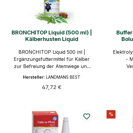
BRONCHITOP Liquid (500 ml) |
Buffer
Kälberhusten Liquid
Bolu
BRONCHITOP Liquid 500 ml |
Elektrol
Ergänzungsfuttermittel für Kälber
- M
zur Befreiung der Atemwege und
Ve
Appetitanregung | Landmans Best
Appetit
Hersteller:
LANDMANS BEST
Regulärer Preis:
47,72 €
Rabatt
%