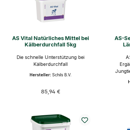
AS Vital Natürliches Mittel bei
AS-Se
Kälberdurchfall 5kg
Lä
D
Die schnelle Unterstützung bei
Keimbin
A
Kälberdurchfall
Ergä
Jungt
Hersteller:
Schils B.V.
(MOS, 
H
unterstü
Regulärer Preis:
85,94 €
Keime/P