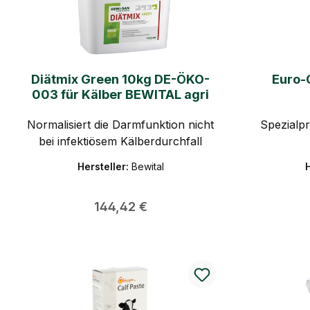
Diätmix Green 10kg DE-ÖKO-
Euro-
003 für Kälber BEWITAL agri
Normalisiert die Darmfunktion nicht
Spezialp
bei infektiösem Kälberdurchfall
Hersteller:
Bewital
H
Regulärer Preis:
144,42 €