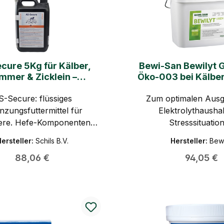
cure 5Kg für Kälber,
Bewi-San Bewilyt 
mmer & Zicklein –
Öko-003 bei Kälber
armgesundheit,
10kg BEWITAL 
dung, Startsicherheit
S-Secure: flüssiges
Zum optimalen Ausg
nzungsfuttermittel für
Elektrolythaushal
iere. Hefe-Komponenten
Stresssituatio
D-Mannose, ß-Glucane)
ersteller:
Schils B.V.
Hersteller:
Bewi
tzen die Darmflora, binden
Regulärer Preis:
Regulärer
88,06 €
94,05 €
arasiten und stärken die
Abwehr.