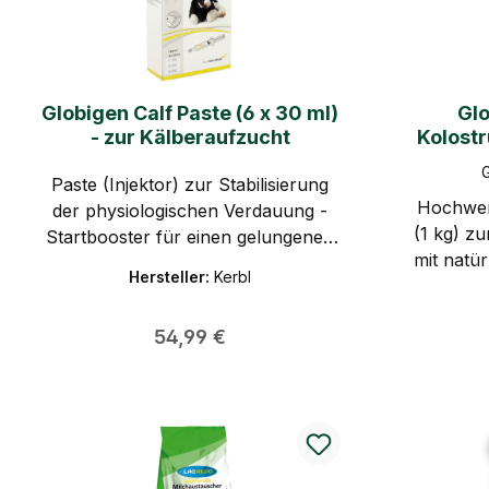
Globigen Calf Paste (6 x 30 ml)
Glo
- zur Kälberaufzucht
Kolostr
Kä
Paste (Injektor) zur Stabilisierung
Hochwer
der physiologischen Verdauung -
(1 kg) z
Startbooster für einen gelungenen
mit natü
Start ins Leben - Diätisches
Hersteller:
Kerbl
den 
Futterergänzungsmittel für Kälber
Ergänzun
Regulärer Preis:
54,99 €
Schafl