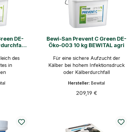
Green DE-
Bewi-San Prevent C Green DE-
durchfall
Öko-003 10 kg BEWITAL agri
agri
leich des
Für eine sichere Aufzucht der
tes in
Kälber bei hohem Infektionsdruck
nen
oder Kälberdurchfall
tal
Hersteller:
Bewital
 Preis:
Regulärer Preis:
209,19 €