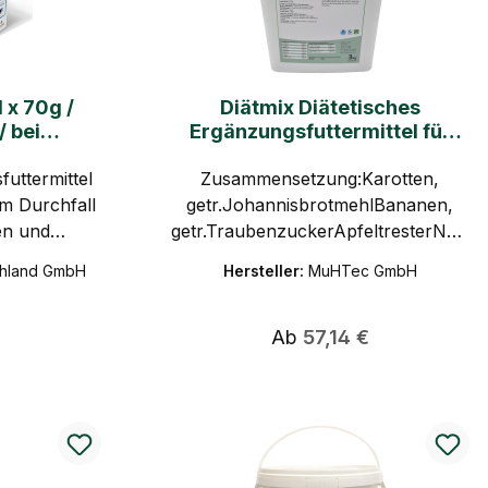
 x 70g /
Diätmix Diätetisches
/ bei
Ergänzungsfuttermittel für
all
Kälber BEWITAL agri
futtermittel
Zusammensetzung:Karotten,
m Durchfall
getr.JohannisbrotmehlBananen,
ren und
getr.TraubenzuckerApfeltresterNatr
prungs
iumhydrogencarbonatKaliumchlorid
chland GmbH
Hersteller:
MuHTec GmbH
NatriumchloridBockshornkleesaat
(0,2 %)Analytische Bestandteile
 Preis:
und Gehalte: 5% Rohprotein3,3%
Regulärer Preis:
Ab
57,14 €
Rohfett7% Rohfaser15,5%
Rohasche0,3% Calcium0,15%
Phosphor3,5% Natrium3,8%
Chloride1,6% Kalium28%
Zucker3,6%