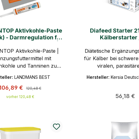
TOP Aktivkohle-Paste
Diafeed Starter 21
k) - Darmregulation für
Kälberstarter 
, Pferde u. Schweine |
Kälberdurchf
TOP Aktivkohle-Paste |
LANDMANS BEST
Diätetische Ergänzungs
nzungsfuttermittel mit
für Kälber bei schwere
nkohle und Tanninen zur
viralen, parasitä
ng der Darmfunktion bei
Bakteriellen Urs
teller:
LANDMANS BEST
Hersteller:
Kersia Deuts
ngsproblemen für Rinder,
Regulärer Preis:
Verkaufspreis:
106,89 €
erde und Schweine |
120,48 €
LANDMANS BEST
Regulärer
56,18 €
vorher 120,48 €