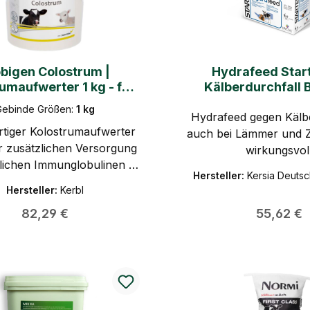
bigen Colostrum |
Hydrafeed Start
umaufwerter 1 kg - für
Kälberdurchfall 
lber und Lämmer
Gebinde Größen:
1 kg
Hydrafeed gegen Kälb
tiger Kolostrumaufwerter
auch bei Lämmer und Zi
ur zusätzlichen Versorgung
wirkungsvol
rlichen Immunglobulinen in
Hersteller:
Kersia Deuts
ersten Lebenstagen -
Hersteller:
Kerbl
gsfuttermittel für Kälber,
Regulärer Preis:
Regulärer
82,29 €
55,62 €
ämmer und Ziegenlämmer