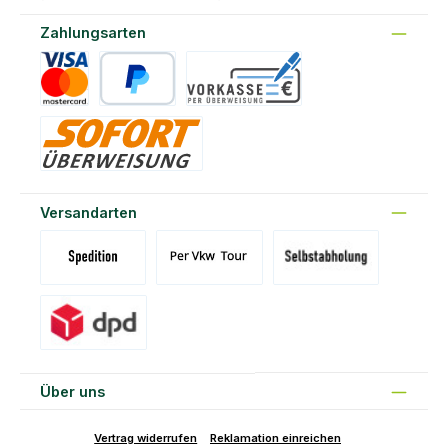
Zahlungsarten
Kreditkarte
PayPal
Vorkasse
Sofort
Versandarten
Versand Spedition (DE)(BE)(LU)(AT)
Versand per Tour
Abholung am Standort Prons
Versand DPD
Über uns
Vertrag widerrufen
Reklamation einreichen