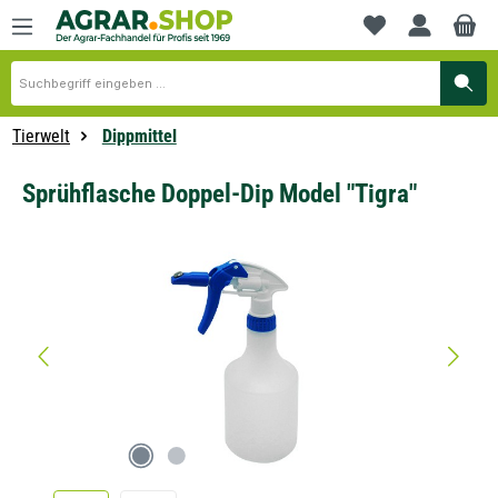
alt springen
Du hast 0 Produkte
Tierwelt
Dippmittel
Sprühflasche Doppel-Dip Model "Tigra"
Bildergalerie überspringen