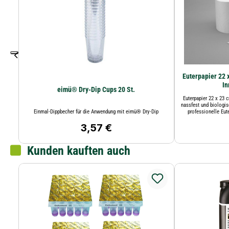
Euterpapier 22 x
In
eimü® Dry-Dip Cups 20 St.
Euterpapier 22 x 23 c
nassfest und biologis
Einmal-Dippbecher für die Anwendung mit eimü® Dry-Dip
professionelle Eut
3,57 €
Regulärer Preis:
Kunden kauften auch