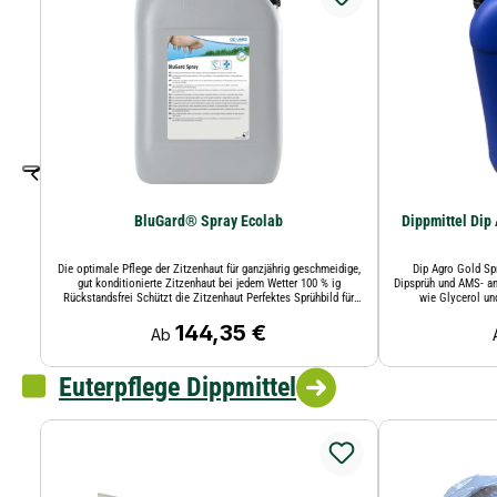
BluGard® Spray Ecolab
Dippmittel Dip
Die optimale Pflege der Zitzenhaut für ganzjährig geschmeidige,
Dip Agro Gold Spr
gut konditionierte Zitzenhaut bei jedem Wetter 100 % ig
Dipsprüh und AMS- anl
Rückstandsfrei Schützt die Zitzenhaut Perfektes Sprühbild für
wie Glycerol un
eine optimale Benetzung der Zitzen mit guten Hafteigenschaften
EuterhautZur nac
Gut sichtbarer durch blauen Schutzfilm Auch sehr gut für AMS,
144,35 €
geeignet
Regulärer Preis:
Ab
Roboter und Dipsprüheinrichtungen geeignet Biozide sicher
geeignet.Zusammen
verwenden, vor Gebrauch stets Produktinformationen lesen
enthält 3000 ppm
GlycerolBAUA-Reg.-N
Euterpflege Dippmittel
Gebrauch stets 