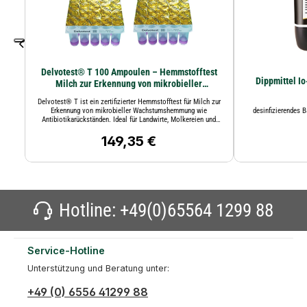
Delvotest® T 100 Ampoulen – Hemmstofftest
Dippmittel Io
Milch zur Erkennung von mikrobieller
Wachstumshemmung wie Antibiotikarückständen
Delvotest® T ist ein zertifizierter Hemmstofftest für Milch zur
Erkennung von mikrobieller Wachstumshemmung wie
desinfizierendes 
Antibiotikarückständen. Ideal für Landwirte, Molkereien und
Labore
149,35 €
Regulärer Preis:
Hotline:
+49(0)65564 1299 88
Service-Hotline
Unterstützung und Beratung unter:
+49 (0) 6556 41299 88