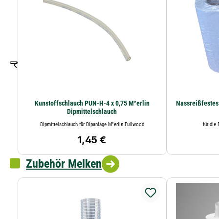
Kunstoffschlauch PUN-H-4 x 0,75 M²erlin
Nassreißfestes
Dipmittelschlauch
Dipmittelschlauch für Dipanlage M²erlin Fullwood
für die
1,45 €
Regulärer Preis:
Zubehör Melken