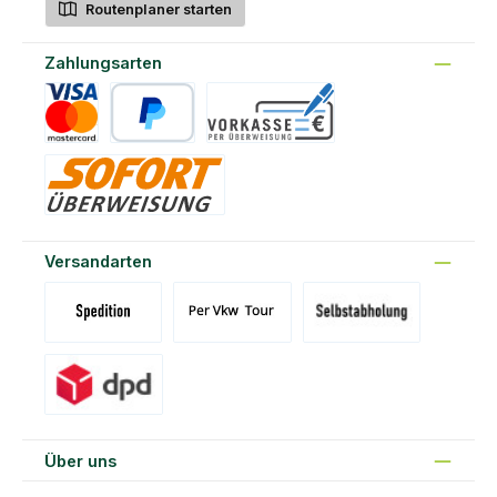
Routenplaner starten
Zahlungsarten
Kreditkarte
PayPal
Vorkasse
Sofort
Versandarten
Versand Spedition (DE)(BE)(LU)(AT)
Versand per Tour
Abholung am Standort Prons
Versand DPD
Über uns