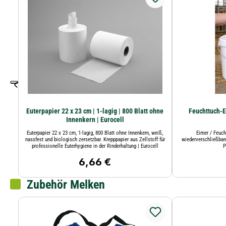
Euterpapier 22 x 23 cm | 1-lagig | 800 Blatt ohne
Feuchttuch-Ei
Innenkern | Eurocell
Euterpapier 22 x 23 cm, 1-lagig, 800 Blatt ohne Innenkern, weiß,
Eimer / Feuch
nassfest und biologisch zersetzbar. Krepppapier aus Zellstoff für
wiederverschließbar
professionelle Euterhygiene in der Rinderhaltung | Eurocell
P
6,66 €
Regulärer Preis:
Zubehör Melken