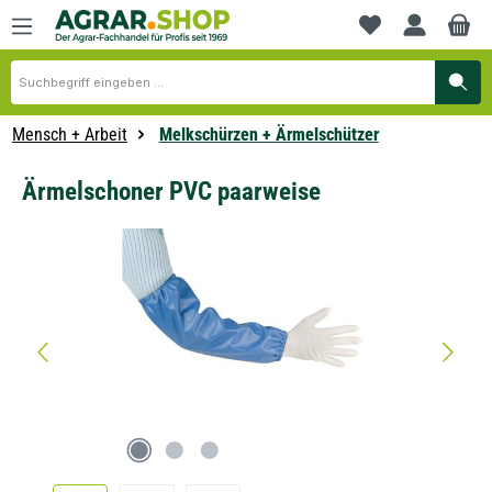
alt springen
Du hast 0 Produkte
Mensch + Arbeit
Melkschürzen + Ärmelschützer
Ärmelschoner PVC paarweise
Bildergalerie überspringen