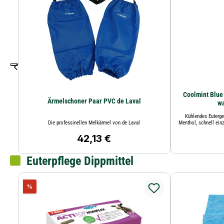
Coolmint Blue 
Ärmelschoner Paar PVC de Laval
wa
Kühlendes Eutergel
Die professinellen Melkärmel von de Laval
Menthol, schnell einz
42,13 €
Regulärer Preis:
Euterpflege Dippmittel
Rabatt
%