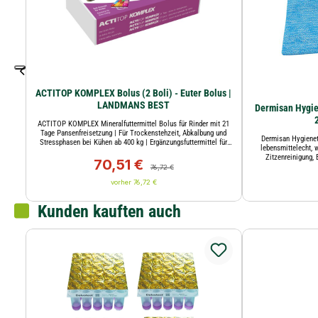
ACTITOP KOMPLEX Bolus (2 Boli) - Euter Bolus |
LANDMANS BEST
Dermisan Hygie
ACTITOP KOMPLEX Mineralfuttermittel Bolus für Rinder mit 21
Tage Pansenfreisetzung | Für Trockenstehzeit, Abkalbung und
Dermisan Hygienet
Stressphasen bei Kühen ab 400 kg | Ergänzungsfuttermittel für
lebensmittelecht, 
Rinder | LANDMANS BEST
Zitzenreinigung,
70,51 €
Verkaufspreis:
Regulärer Preis:
76,72 €
vorher 76,72 €
Kunden kauften auch