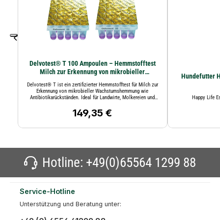
Delvotest® T 100 Ampoulen – Hemmstofftest
Milch zur Erkennung von mikrobieller
Hundefutter H
Wachstumshemmung wie Antibiotikarückständen
Delvotest® T ist ein zertifizierter Hemmstofftest für Milch zur
Erkennung von mikrobieller Wachstumshemmung wie
Antibiotikarückständen. Ideal für Landwirte, Molkereien und
Happy Life E
Labore
149,35 €
Regulärer Preis:
Hotline:
+49(0)65564 1299 88
Service-Hotline
Unterstützung und Beratung unter: