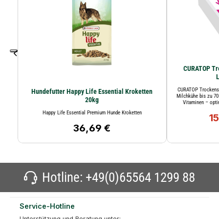
CURATOP Troc
CURATOP Trockenste
Hundefutter Happy Life Essential Kroketten
Milchkühe bis zu 70
20kg
Vitaminen – opti
Happy Life Essential Premium Hunde Kroketten
1
Ver
36,69 €
Regulärer Preis:
Hotline:
+49(0)65564 1299 88
Service-Hotline
Unterstützung und Beratung unter: