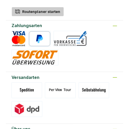
Routenplaner starten
Zahlungsarten
Kreditkarte
PayPal
Vorkasse
Sofort
Versandarten
Versand Spedition (DE)(BE)(LU)(AT)
Versand per Tour
Abholung am Standort Prons
Versand DPD
Über uns