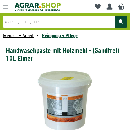
alt springen
Du hast 0 Produkte
Mensch + Arbeit
Reinigung + Pflege
Handwaschpaste mit Holzmehl - (Sandfrei)
10L Eimer
Bildergalerie überspringen