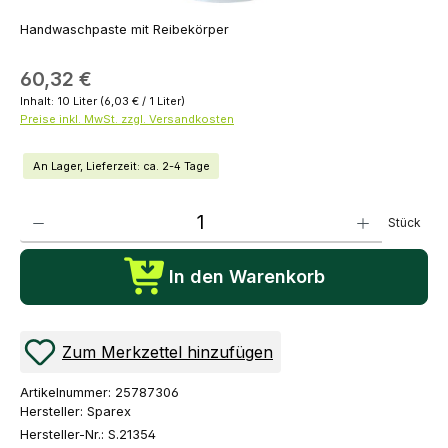
Handwaschpaste mit Reibekörper
60,32 €
Inhalt:
10 Liter
(6,03 € / 1 Liter)
Preise inkl. MwSt. zzgl. Versandkosten
An Lager, Lieferzeit: ca. 2-4 Tage
Produkt Anzahl: Gib den gewünschten Wert ein oder benutze die Schaltflächen um die Anza
Stück
In den Warenkorb
Zum Merkzettel hinzufügen
Artikelnummer:
25787306
Hersteller:
Sparex
Hersteller-Nr.:
S.21354