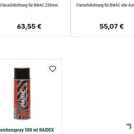
Flanschdichtung für BWAC 235mm
Flanschdichtung für BWAC alte Au
63,55 €
55,07 €
Regulärer Preis:
Regulärer Prei
zeichenspray 500 ml RAIDEX