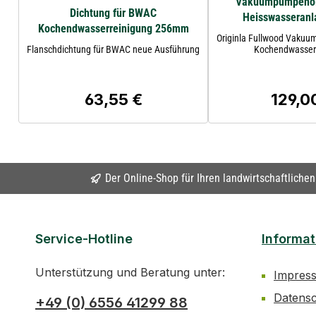
Vakuumpumpenöl o
Dichtung für BWAC
Heisswasseranla
Kochendwasserreinigung 256mm
Originla Fullwood Vaku
Flanschdichtung für BWAC neue Ausführung
Kochendwasser
63,55 €
129,0
Regulärer Preis:
Regulär
Der Online-Shop für Ihren landwirtschaftliche
Service-Hotline
Informat
Unterstützung und Beratung unter:
Impres
Datens
+49 (0) 6556 41299 88