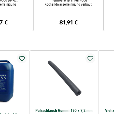
lwood BWAC /
Thermostat ist in Fullwood
rreinigung
Kochendwasserreinigung verbaut.
7 €
81,91 €
ärer Preis:
Regulärer Preis:
Pulsschlauch Gummi 190 x 7,2 mm
Vieh