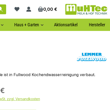
0,00 €
Du hast 0 Produkte auf dem Merkzettel
Haus + Garten
Aktionsartikel
Hersteller
 ist in Fullwood Kochendwasserreinigung verbaut.
 €
MwSt. zzgl. Versandkosten