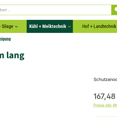
 Silage
Kühl + Melktechnik
Hof + Landtechnik
nigung
m lang
Schutzanode
167,48
Preise inkl. 