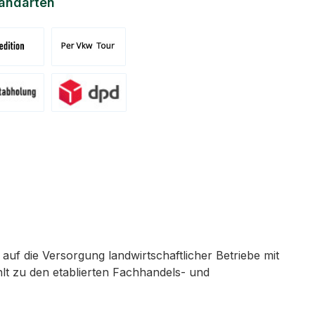
andarten
nd Spedition (DE)(BE)(LU)(AT)
Versand per Tour
ung am Standort Pronsfeld
Versand DPD
 auf die Versorgung landwirtschaftlicher Betriebe mit
lt zu den etablierten Fachhandels- und