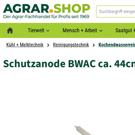
springen
Zur Hauptnavigation springen
Tierwelt
Mensch + Arbeit
Saatgut +
Kühl + Melktechnik
Reinigungstechnik
Kochendwasserrei
Schutzanode BWAC ca. 44c
Bildergalerie überspringen