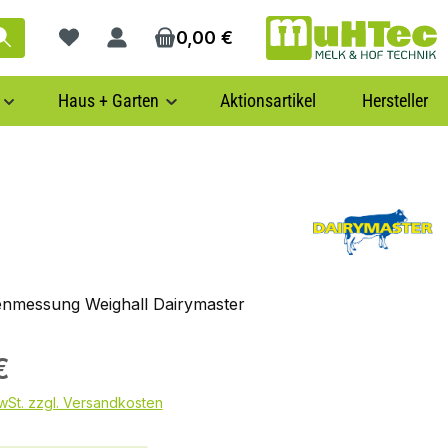
0,00 €
Du hast 0 Produkte auf dem Merkzettel
Haus + Garten
Aktionsartikel
Hersteller
nmessung Weighall Dairymaster
€
MwSt. zzgl. Versandkosten