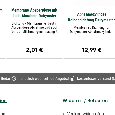
rm
Membrane Absperrdose mit
Abnahmezylinder
Loch Abnahme Dairymster
Kolbendichtung Dairymaste
m
Dichtung / Membrane verbaut in
r
Absperrdose Abnahme und auch
Membrane / Dichtung für
bei der Milchmengenmessung /
Dairymaster Abnahmezylinder.
Alte Ausführung. Neue Ausführung
der Membrane für die
Milchmenegenmessung ist
transparent / Silikon. Artikelnummer
2,01 €
12,99 €
s:
Regulärer Preis:
Regulärer Preis:
561153Maße zur Membrane
DairymasterAußendurchmesser ca.
51 mm Loch ca. 5mm
n Bedarf
monatlich wechselnde Angebote
kostenloser Versand (D
ion
Widerruf / Retouren
sum
Vertrag widerrufen