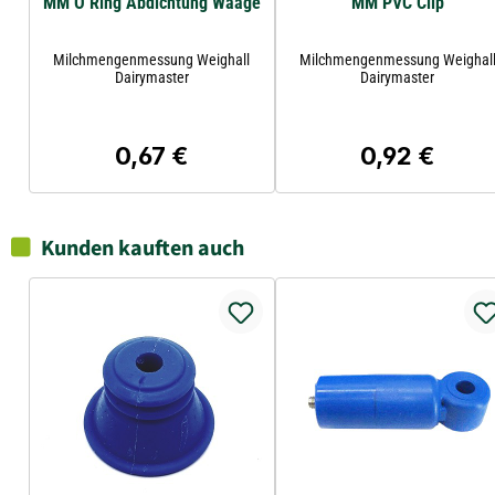
MM O Ring Abdichtung Waage
MM PVC Clip
Milchmengenmessung Weighall
Milchmengenmessung Weighal
Dairymaster
Dairymaster
0,67 €
0,92 €
Regulärer Preis:
Regulärer Preis
Kunden kauften auch