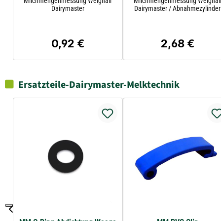
Milchmengenmessung Weighall
Milchmengenmessung Weighal
Dairymaster
Dairymaster / Abnahmezylinder
0,92 €
2,68 €
Regulärer Preis:
Regulärer Preis
Ersatzteile-Dairymaster-Melktechnik