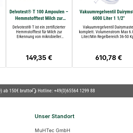
Delvotest® T 100 Ampoulen –
Vakuumregelventil Dairyms
Hemmstofftest Milch zur
6000 Liter 1 1/2"
r
Erkennung von mikrobieller
Delvotest® T ist ein zertifizierter
Vakuumregelventil Dairymaste
Wachstumshemmung wie
Hemmstofftest für Milch zur
komplett. Volumenstrom Max 6.
Erkennung von mikrobieller
Liter/Min Regelbereich 36-50 K
Antibiotikarückständen
Wachstumshemmung wie
Lieferumfang 1 x Regelventil
Antibiotikarückständen. Ideal für
Dairymaster 1 x Anschlußschlauch
Landwirte, Molkereien und Labore
AnschlußstutzenMaße:Anschlußge
1 1/2" (Außen ca.48mm)
149,35 €
610,78 €
Regulärer Preis:
Regulärer Preis
Anschlußstutzen 1/2" (Außen c
20,5mm) Schlauchstutzen ca. 
Aschlußschlauch innen ca.8 
) ab 150€ brutto
Hotline:
+49(0)65564 1299 88
Unser Standort
MuHTec GmbH