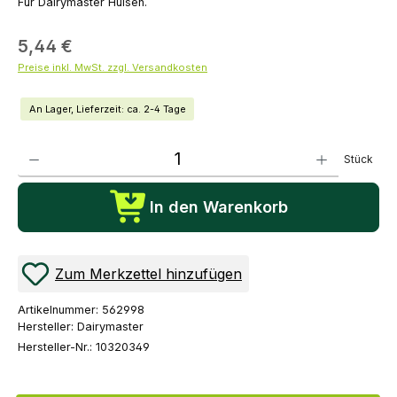
Für Dairymaster Hülsen.
5,44 €
Preise inkl. MwSt. zzgl. Versandkosten
An Lager, Lieferzeit: ca. 2-4 Tage
Produkt Anzahl: Gib den gewünschten Wert ein oder benutze die Schaltflächen um die Anza
Stück
In den Warenkorb
Zum Merkzettel hinzufügen
Artikelnummer:
562998
Hersteller:
Dairymaster
Hersteller-Nr.:
10320349