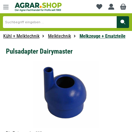
alt springen
Du hast 0 Produkte
Kühl + Melktechnik
Melktechnik
Melkzeuge + Ersatzteile
Pulsadapter Dairymaster
Bildergalerie überspringen