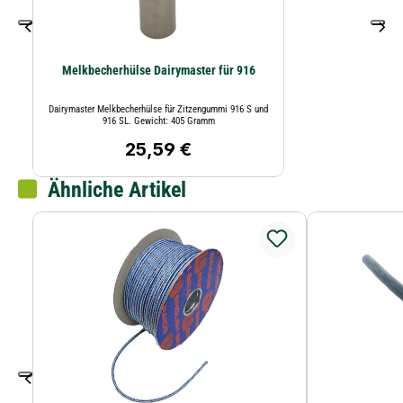
Melkbecherhülse Dairymaster für 916
Dairymaster Melkbecherhülse für Zitzengummi 916 S und
916 SL. Gewicht: 405 Gramm
25,59 €
Regulärer Preis:
Ähnliche Artikel