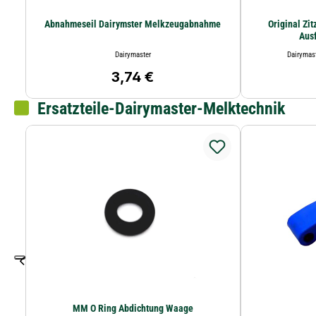
Abnahmeseil Dairymster Melkzeugabnahme
Original Zi
Aus
Dairymaster
Dairymas
3,74 €
Regulärer Preis:
Ersatzteile-Dairymaster-Melktechnik
MM O Ring Abdichtung Waage