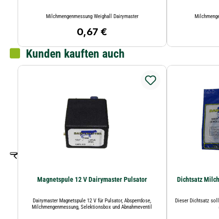
Milchmengenmessung Weighall Dairymaster
Milchmenge
0,67 €
Regulärer Preis:
Kunden kauften auch
Magnetspule 12 V Dairymaster Pulsator
Dichtsatz Mil
Dairymaster Magnetspule 12 V für Pulsator, Absperrdose,
Dieser Dichtsatz sol
Milchmengenmessung, Selektionsbox und Abnahmeventil