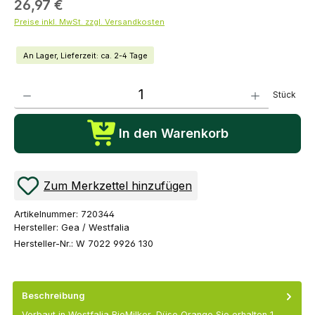
26,97 €
Preise inkl. MwSt. zzgl. Versandkosten
An Lager, Lieferzeit: ca. 2-4 Tage
Produkt Anzahl: Gib den gewünschten Wert ein oder benutze die Schaltflächen um die Anza
Stück
In den Warenkorb
Zum Merkzettel hinzufügen
Artikelnummer:
720344
Hersteller:
Gea / Westfalia
Hersteller-Nr.:
W 7022 9926 130
Beschreibung
Verbaut in Westfalia BioMilker, Düse Orange Sie erhalten 1