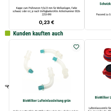
Schutzk
Kappe zum Prüfstutzen 9,5x23 mm für Melkanlagen, Farbe
schwarz oder rot, je nach VerfügbarkeitAlte Artikelnummer 0026-
2253-890
Passend zu G
0,23 €
Regulärer Preis:
Kunden kauften auch
BioMilker L
BioMilker Lufteinlassleitung grün
Lufteinlassventile f