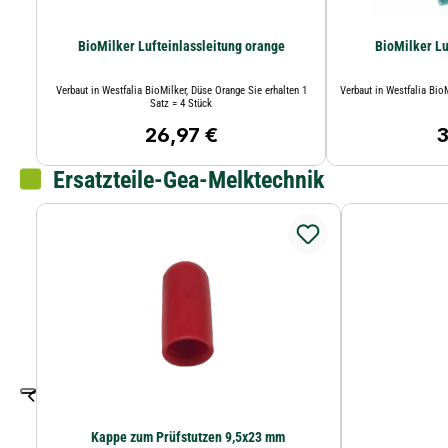
BioMilker Lufteinlassleitung orange
BioMilker Lu
Verbaut in Westfalia BioMilker, Düse Orange Sie erhalten 1
Verbaut in Westfalia BioM
Satz = 4 Stück
26,97 €
3
Regulärer Preis:
R
Ersatzteile-Gea-Melktechnik
Kappe zum Prüfstutzen 9,5x23 mm