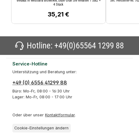
Verbaut in Westfalia BioMilker, Düse Grün Sie erhalten 1 Satz =
Set. Hersteller-Nr. 
4 Stück
35,21 €
Regulärer Preis:
Hotline:
+49(0)65564 1299 88
Service-Hotline
Unterstützung und Beratung unter:
+49 (0) 6556 41299 88
Büro: Mo-Fr, 08:00 - 16:30 Uhr
Lager: Mo-Fr, 08:00 - 17:00 Uhr
Oder über unser
Kontaktformular
.
Cookie-Einstellungen ändern