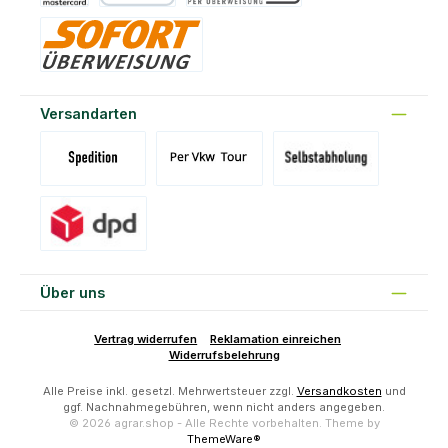
Kreditkarte
PayPal
Vorkasse
Sofort
Versandarten
Versand Spedition (DE)(BE)(LU)(AT)
Versand per Tour
Abholung am Standort Prons
Versand DPD
Über uns
Vertrag widerrufen
Reklamation einreichen
Widerrufsbelehrung
Alle Preise inkl. gesetzl. Mehrwertsteuer zzgl.
Versandkosten
und
ggf. Nachnahmegebühren, wenn nicht anders angegeben.
© 2026 agrar.shop - Alle Rechte vorbehalten. Theme by
ThemeWare®