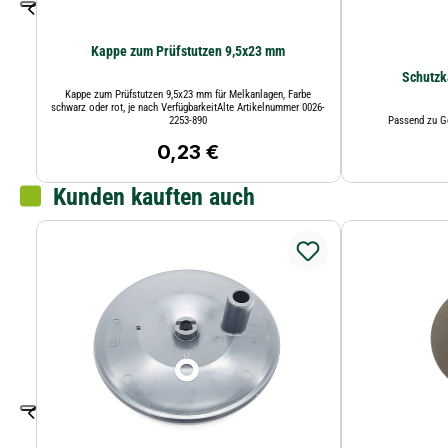
Kappe zum Prüfstutzen 9,5x23 mm
Schutzk
Kappe zum Prüfstutzen 9,5x23 mm für Melkanlagen, Farbe
schwarz oder rot, je nach VerfügbarkeitAlte Artikelnummer 0026-
2253-890
Passend zu G
0,23 €
Regulärer Preis:
Kunden kauften auch