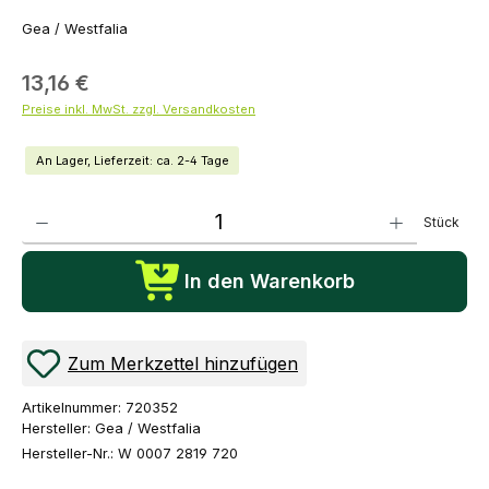
Gea / Westfalia
13,16 €
Preise inkl. MwSt. zzgl. Versandkosten
An Lager, Lieferzeit: ca. 2-4 Tage
Produkt Anzahl: Gib den gewünschten Wert ein oder benutze die Schaltflächen um die Anza
Stück
In den Warenkorb
Zum Merkzettel hinzufügen
Artikelnummer:
720352
Hersteller:
Gea / Westfalia
Hersteller-Nr.:
W 0007 2819 720