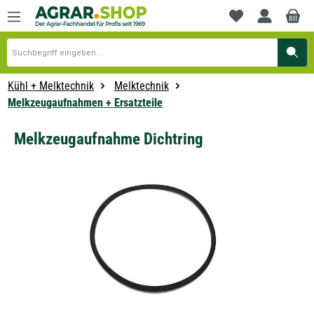
alt springen
Du hast 0 Produkte
Kühl + Melktechnik
Melktechnik
Melkzeugaufnahmen + Ersatzteile
Melkzeugaufnahme Dichtring
Bildergalerie überspringen