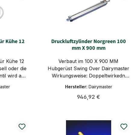
für Kühe 12
Druckluftzylinder Norgreen 100
mm X 900 mm
für Kühe 12
Verbaut im 100 X 900 MM
ell oder die
Hubgerüst Swing Over Dairymaster
til wird an
Wirkungsweise: Doppeltwirkedn
ontiert, und
Norm: ISO 1555 Hublänge: 900 mm
aster
Hersteller:
Dairymaster
 angesteuert
Anschluss: G1/2"
Preis:
Regulärer Preis:
946,92 €
nen Taster.
Zylinderdurchmesser:100 mm
rfreundlich
trieben, der
ch und es
h duch die
uft.