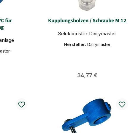
VC für
Kupplungsbolzen / Schraube M 12
ng
Selektionstor Dairymaster
anlage
Hersteller:
Dairymaster
aster
 Preis:
Regulärer Preis:
34,77 €