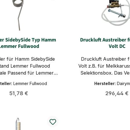
er SidebySide Typ Hamm
Druckluft Austreiber 
Lemmer Fullwood
Volt DC
der für Hamm SidebySide
Druckluft Austreiber 
tand Lemmer Fullwood
Volt z.B. für Melkkaruss
le Passend für Lemmer
Selektionsbox. Das Ven
wood Hamm SidebySide
die gewünschte stelle m
teller:
Lemmer Fullwood
Hersteller:
Dairym
nische Daten
kann so per 12 Volt DC
Regulärer Preis:
Regulärer 
51,78 €
296,44 €
nnenmaßca. 40 mm
wereden, z.B. über ei
rialFederstahl 4,4 mm
Die Kühe werde so Tie
echts Lieferumfang
per Luftdruck weiter ge
feder rechts – 765756
Schlauch bewegt si
entsteht ein Geräusc
ausströmende L