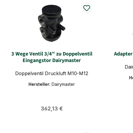
3 Wege Ventil 3/4" zu Doppelventil
Adapter
Eingangstor Dairymaster
Dai
Doppelventil Druckluft M10-M12
H
Hersteller:
Dairymaster
Regulärer Preis:
362,13 €