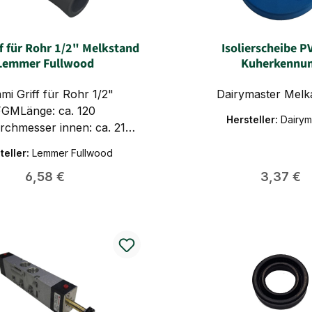
f für Rohr 1/2" Melkstand
Isolierscheibe P
Lemmer Fullwood
Kuherkennu
i Griff für Rohr 1/2"
Dairymaster Melk
FGMLänge: ca. 120
Hersteller:
Dairym
chmesser innen: ca. 21
hmesser Außen: ca. 30
teller:
Lemmer Fullwood
mm
Regulärer Preis:
Regulärer
6,58 €
3,37 €