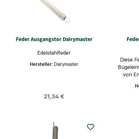
Feder Ausgangstor Dairymaster
Fede
Edelstahlfeder
Diese Fe
Hersteller:
Dairymaster
Bügelein
von En
Durc
H
M
Regulärer Preis:
21,34 €