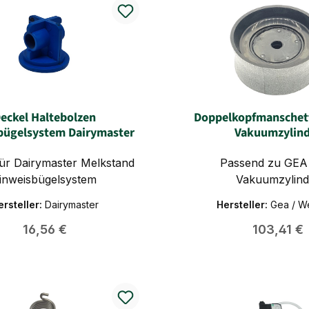
eckel Haltebolzen
Doppelkopfmanschett
bügelsystem Dairymaster
Vakuumzylin
Passend zu GEA
inweisbügelsystem
Vakuumzylind
ersteller:
Dairymaster
Hersteller:
Gea / We
Regulärer Preis:
Regulärer 
16,56 €
103,41 €