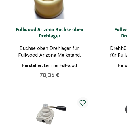
Fullwood Arizona Buchse oben
Fullw
Drehlager
Dr
Buchse oben Drehlager für
Drehhül
Fullwood Arizona Melkstand.
für Ful
Hersteller:
Lemmer Fullwood
Hers
Regulärer Preis:
78,36 €