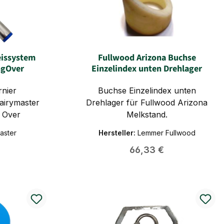
issystem
Fullwood Arizona Buchse
ngOver
Einzelindex unten Drehlager
rnier
Buchse Einzelindex unten
airymaster
Drehlager für Fullwood Arizona
 Over
Melkstand.
aster
Hersteller:
Lemmer Fullwood
Preis:
Regulärer Preis:
66,33 €