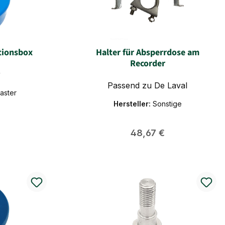
tionsbox
Halter für Absperrdose am
Recorder
r
Passend zu De Laval
aster
Hersteller:
Sonstige
 Preis:
Regulärer Preis:
48,67 €