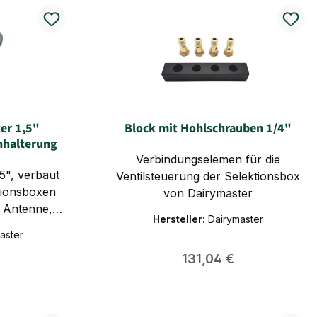
ter 1,5"
Block mit Hohlschrauben 1/4"
nhalterung
Verbindungselemen für die
,5", verbaut
Ventilsteuerung der Selektionsbox
tionsboxen
von Dairymaster
r Antenne,
Hersteller:
Dairymaster
er Halterung
aster
hindert
 Preis:
Regulärer Preis:
131,04 €
enfeld. Alte
aster: MS02