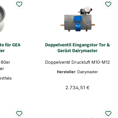
e für GEA
Doppelventil Eingangstor Tor &
der
Gerüst Dairymaster
 80er
Doppelventil Druckluft M10-M12
er
Hersteller:
Dairymaster
stfalia
Preis:
Regulärer Preis:
2.734,51 €