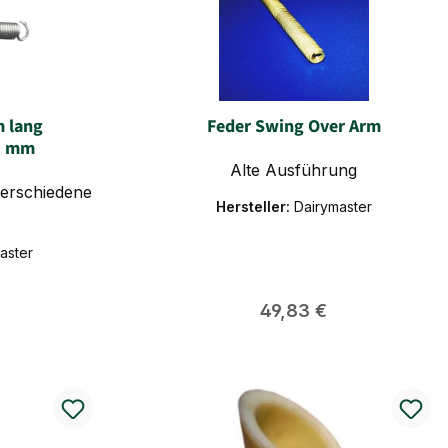
m lang
Feder Swing Over Arm
2 mm
Alte Ausführung
verschiedene
Hersteller:
Dairymaster
aster
 Preis:
Regulärer Preis:
49,83 €