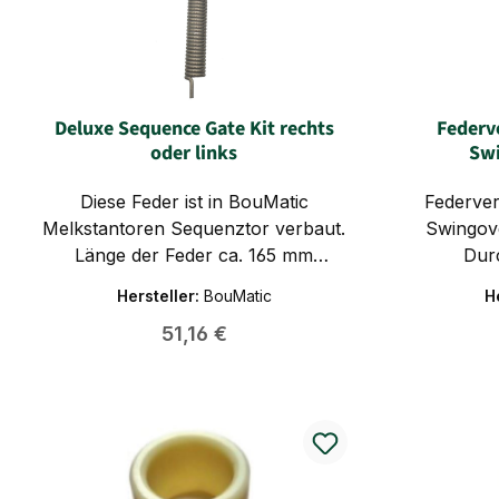
Deluxe Sequence Gate Kit rechts
Federv
oder links
Swi
Diese Feder ist in BouMatic
Federve
Melkstantoren Sequenztor verbaut.
Swingov
Länge der Feder ca. 165 mm
Dur
gemessen ohne gerade Enden
Dur
Hersteller:
BouMatic
H
Außendurchmesser ca.25 mm
Durchmesse
Regulärer Preis:
51,16 €
Innendurchmesser ca. 18mm