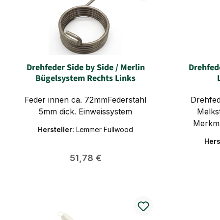
ca. 27 mm Durchmesser 1 außen:
ca.75 mm Durchmesser 2 außen:
ca.54 mm
Drehfeder Side by Side / Merlin
Drehfed
Bügelsystem Rechts Links
Feder innen ca. 72mmFederstahl
Drehfe
5mm dick. Einweissystem
Melks
Merkma
Hersteller:
Lemmer Fullwood
Full
Hers
Melkstand Tech
Regulärer Preis:
51,78 €
I
Mate
Ausführungr
Dreh