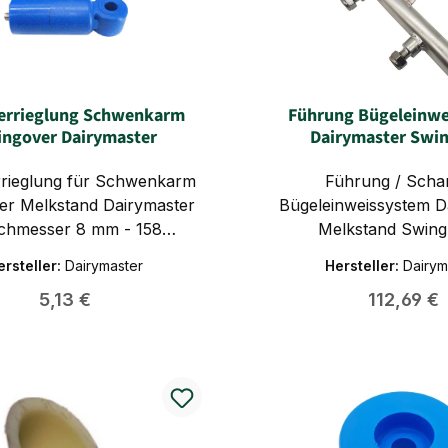
errieglung Schwenkarm
Führung Bügeleinwe
ngover Dairymaster
Dairymaster Swi
rrieglung für Schwenkarm
Führung / Scha
er Melkstand Dairymaster
Bügeleinweissystem D
chmesser 8 mm - 158
Melkstand Swing
chmesser 8 mm - 175
ersteller:
Dairymaster
Hersteller:
Dairym
r 8 mm - 178 Begrenzt
Regulärer Preis:
Regulärer 
5,13 €
112,69 €
lieferbar