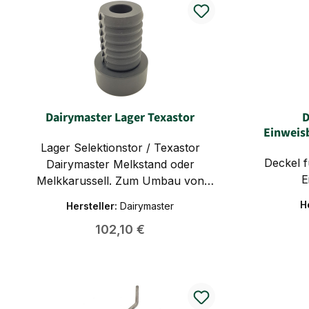
Dairymaster Lager Texastor
D
Einweis
Lager Selektionstor / Texastor
Deckel für Dairymaster Melkstand
Dairymaster Melkstand oder
E
Melkkarussell. Zum Umbau von
Kugellager 6205 2 RS Innen 25mm
H
Hersteller:
Dairymaster
Außen 52mm auf PCV Lager
Regulärer Preis:
102,10 €
benötigen Sie 2 x 25563144
Dairymaster Lager Texastor 1 x
558055 Stange Texastor 2 x
25563155 Schraube
TexastorMaße:Durchmesser innen: