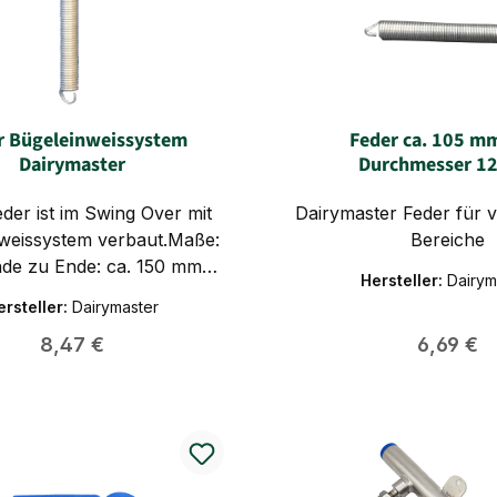
r Bügeleinweissystem
Feder ca. 105 m
Dairymaster
Durchmesser 1
der ist im Swing Over mit
Dairymaster Feder für 
weissystem verbaut.Maße:
Bereiche
de zu Ende: ca. 150 mm
Hersteller:
Dairym
hmesser Außen: 18 mm
ersteller:
Dairymaster
aterialstärke: 2 mm
Regulärer Preis:
Regulärer
8,47 €
6,69 €