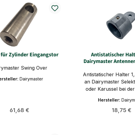
 für Zylinder Eingangstor
Antistatischer Hal
Dairymaster Antenne
rymaster Swing Over
Antistatischer Halter 1
ersteller:
Dairymaster
an Dairymaster Selek
oder Karussel bei de
dient zur Befestigung d
Hersteller:
Dairym
von Antennen. Ver
Regulärer Preis:
Regulärer
61,68 €
18,75 €
fehlleitung des Antenn
Artikel Nr. von Dairym