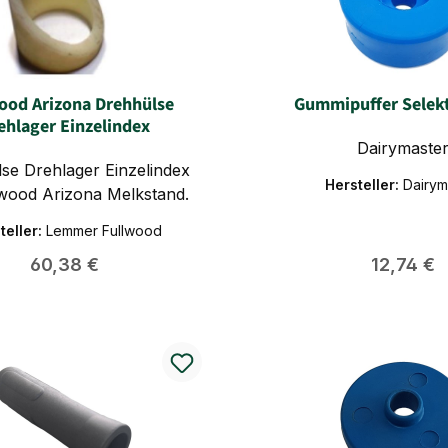
ood Arizona Drehhülse
Gummipuffer Selek
ehlager Einzelindex
Dairymaste
se Drehlager Einzelindex
Hersteller:
Dairym
lwood Arizona Melkstand.
teller:
Lemmer Fullwood
Regulärer Preis:
Regulärer
60,38 €
12,74 €