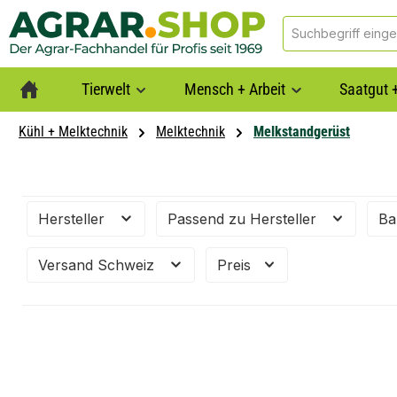
springen
Zur Hauptnavigation springen
Tierwelt
Mensch + Arbeit
Saatgut +
Kühl + Melktechnik
Melktechnik
Melkstandgerüst
Hersteller
Passend zu Hersteller
Ba
Versand Schweiz
Preis