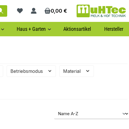
0,00 €
Du hast 0 Produkte auf dem Merkzettel
Haus + Garten
Aktionsartikel
Hersteller
Betriebsmodus
Material