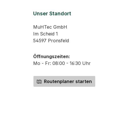
ilität und
 präzise
Unser Standort
ziell bei
der geraden
MuHTec GmbH
 115 mm
Im Scheid 1
54597 Pronsfeld
Öffnungszeiten:
Mo - Fr: 08:00 - 16:30 Uhr
Routenplaner starten