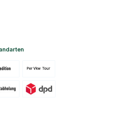
andarten
nd Spedition (DE)(BE)(LU)(AT)
Versand per Tour
ung am Standort Pronsfeld
Versand DPD