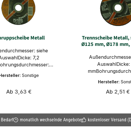
hruppscheibe Metall
Trennscheibe Metall
Ø125 mm, Ø178 mm,
ndurchmesser: siehe
Außendurchmesser
AuswahlDicke: 7,2
AuswahlDicke:
hrungsdurchmesser:
mmBohrungsdurch
mmMaximale RPM: 8600
Hersteller:
Sonstige
22,23mmMaximale R
Zusatzinformation:Für
Hersteller:
Sons
U/minZusatzinform
inkelschleifer aller
Regulärer Preis:
Regulärer 
Ab
3,63 €
Ab
2,51 €
Scheibenbreiten 2
sklassen geeignetSchon mit
schnelles, komforta
 Anpressdruck besonders
gratarmes Trennen 
nungsfreudigBearbeitbare
Winkelschleifer 
ffe:Gehärteter Stahl über
n Bedarf
monatlich wechselnde Angebote
kostenloser Versand (D
Leistungsklassen gee
 N/mm²Stähle bis 1.200
Einsatz großer Span
N/mm²Stahlguss