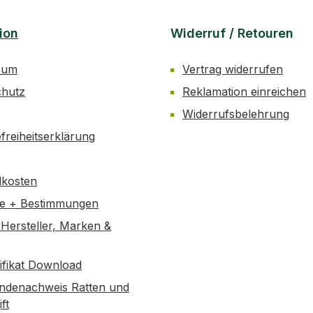
erhöht die Seitenstab
gewährleistet eine
ion
Widerruf / Retouren
Scheibenführung. Spe
dünnen Trennscheiben 
sum
Vertrag widerrufen
Ausführungen in ø
chutz
Reklamation einreichen
Widerrufsbelehrung
efreiheitserklärung
dkosten
se + Bestimmungen
Hersteller, Marken &
tifikat Download
ndenachweis Ratten und
ft