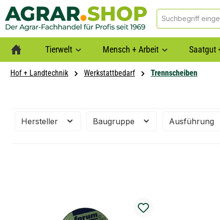
springen
Zur Hauptnavigation springen
Tierwelt
Mensch + Arbeit
Saatgut 
Hof + Landtechnik
Werkstattbedarf
Trennscheiben
Hersteller
Baugruppe
Ausführung