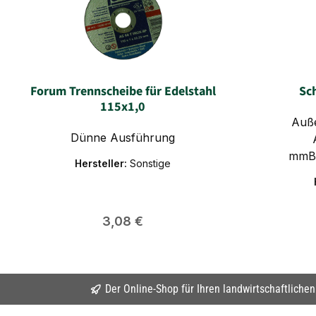
Forum Trennscheibe für Edelstahl
Sc
115x1,0
Auße
Dünne Ausführung
mmBo
Hersteller:
Sonstige
22,23
U/min
W
Regulärer Preis:
3,08 €
Leistung
geringem
zerspan
Werksto
Der Online-Shop für Ihren landwirtschaftliche
1.200