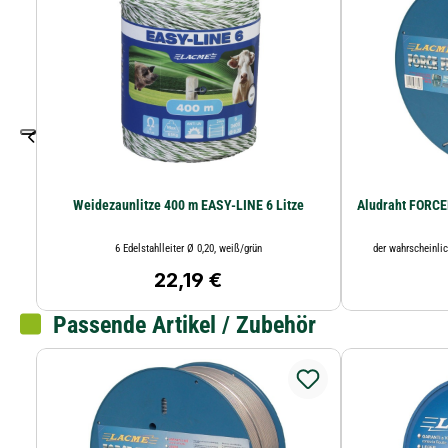
Weidezaunlitze 400 m EASY-LINE 6 Litze
Aludraht FORCE
6 Edelstahlleiter Ø 0,20, weiß/grün
der wahrscheinlic
22,19 €
Regulärer Preis:
Passende Artikel / Zubehör