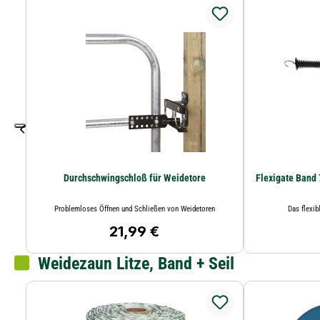
Durchschwingschloß für Weidetore
Flexigate Band
Problemloses Öffnen und Schließen von Weidetoren
Das flexib
21,99 €
Regulärer Preis:
Weidezaun Litze, Band + Seil