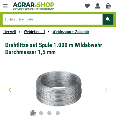
alt springen
Du hast 0 Produkte
Tierwelt
Weidebedarf
Weidezaun + Zubehör
Drahtlitze auf Spule 1.000 m Wildabwehr
Durchmesser 1,5 mm
Bildergalerie überspringen