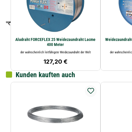
Aludraht FORCEFLEX 25 Weidezaundraht Lacme
Weidezaundraht
400 Meter
der wahrscheinlich leitfähigste Weidezaundraht der Welt
der wahrscheinlic
127,20 €
Regulärer Preis:
Kunden kauften auch