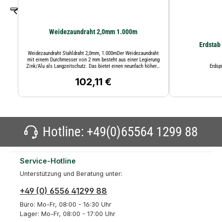
Weidezaundraht 2,0mm 1.000m
Erdstab
Weidezaundraht Stahldraht 2,0mm, 1.000mDer Weidezaundraht
mit einem Durchmesser von 2 mm besteht aus einer Legierung
Zink/Alu als Langzeitschutz. Das bietet einen neunfach höherer
Erdsp
Schutz gegen Korrosion im Vergleich zu normal verzinktem
Draht. Der Draht ist ideal geeignet für Festzauninstallationen und
102,11 €
Regulärer Preis:
bietet eine sehr gute Leitfähigkeit. Sehr gute Stromabgabe bei
Tierberührung.Beschreibung WeidezaundrahtBruchlast: 345 kg
Widerstand Ohm/m: 0,060 Länge: 1.000 Meter Durchmesser: 2
mm Material: Stahldraht, legiertGewicht der Rolle: 25 kg
Hotline:
+49(0)65564 1299 88
Service-Hotline
Unterstützung und Beratung unter:
+49 (0) 6556 41299 88
Büro: Mo-Fr, 08:00 - 16:30 Uhr
Lager: Mo-Fr, 08:00 - 17:00 Uhr