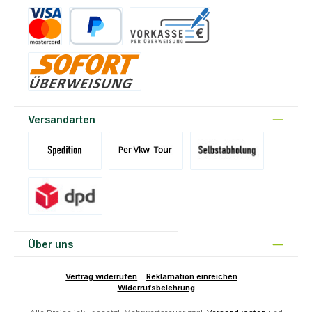
Kreditkarte
PayPal
Vorkasse
Sofort
Versandarten
Versand Spedition (DE)(BE)(LU)(AT)
Versand per Tour
Abholung am Standort Prons
Versand DPD
Über uns
Vertrag widerrufen
Reklamation einreichen
Widerrufsbelehrung