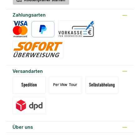
Zahlungsarten
Kreditkarte
PayPal
Vorkasse
Sofort
Versandarten
Versand Spedition (DE)(BE)(LU)(AT)
Versand per Tour
Abholung am Standort Prons
Versand DPD
Über uns