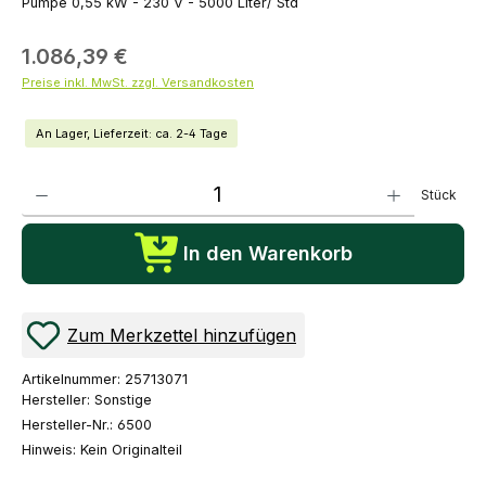
Pumpe 0,55 kW - 230 V - 5000 Liter/ Std
1.086,39 €
Preise inkl. MwSt. zzgl. Versandkosten
An Lager, Lieferzeit: ca. 2-4 Tage
Produkt Anzahl: Gib den gewünschten Wert ein oder benutze die Schaltflächen um die Anza
Stück
In den Warenkorb
Zum Merkzettel hinzufügen
Artikelnummer:
25713071
Hersteller:
Sonstige
Hersteller-Nr.:
6500
Hinweis:
Kein Originalteil