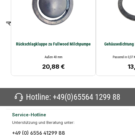
Rückschlagklappe zu Fullwood Milchpumpe
Gehäusedichtung
Außen 40 mm
20,88 €
13
Regulärer Preis:
Reg
Hotline:
+49(0)65564 1299 88
Service-Hotline
Unterstützung und Beratung unter:
+49 (0) 6556 41299 88