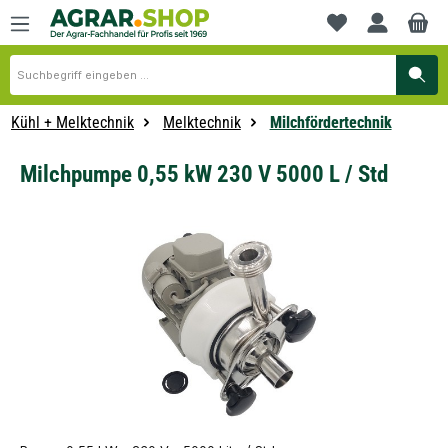
alt springen
Du hast 0 Produkte
Kühl + Melktechnik
Melktechnik
Milchfördertechnik
Milchpumpe 0,55 kW 230 V 5000 L / Std
Bildergalerie überspringen