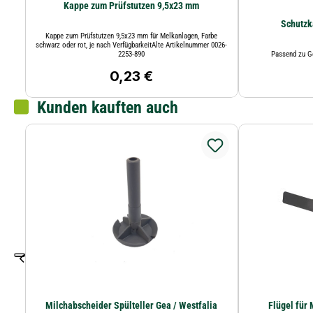
Kappe zum Prüfstutzen 9,5x23 mm
Schutzk
Kappe zum Prüfstutzen 9,5x23 mm für Melkanlagen, Farbe
schwarz oder rot, je nach VerfügbarkeitAlte Artikelnummer 0026-
2253-890
Passend zu G
0,23 €
Regulärer Preis:
Kunden kauften auch
Milchabscheider Spülteller Gea / Westfalia
Flügel für