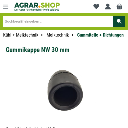
alt springen
Du hast 0 Produkte
Kühl + Melktechnik
Melktechnik
Gummiteile + Dichtungen
Gummikappe NW 30 mm
Bildergalerie überspringen