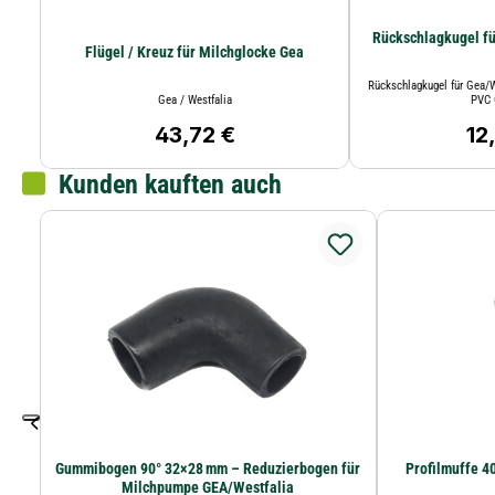
Flügel / Kreuz für Milchglocke Gea
Rückschlagkugel für Gea/W
Gea / Westfalia
PVC 
43,72 €
12
Regulärer Preis:
Regu
Kunden kauften auch
Gummibogen 90° 32×28 mm – Reduzierbogen für
Profilmuffe 4
Milchpumpe GEA/Westfalia