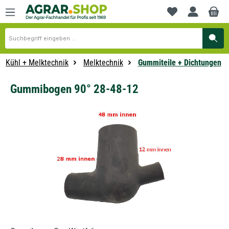
alt springen
Du hast 0 Produkte
Kühl + Melktechnik
Melktechnik
Gummiteile + Dichtungen
Gummibogen 90° 28-48-12
Bildergalerie überspringen