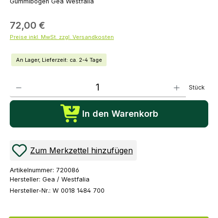
Gummibogen Gea Westfalia
72,00 €
Preise inkl. MwSt. zzgl. Versandkosten
An Lager, Lieferzeit: ca. 2-4 Tage
Produkt Anzahl: Gib den gewünschten Wert ein oder benutze die Schaltflächen um die Anza
Stück
In den Warenkorb
Zum Merkzettel hinzufügen
Artikelnummer:
720086
Hersteller:
Gea / Westfalia
Hersteller-Nr.:
W 0018 1484 700