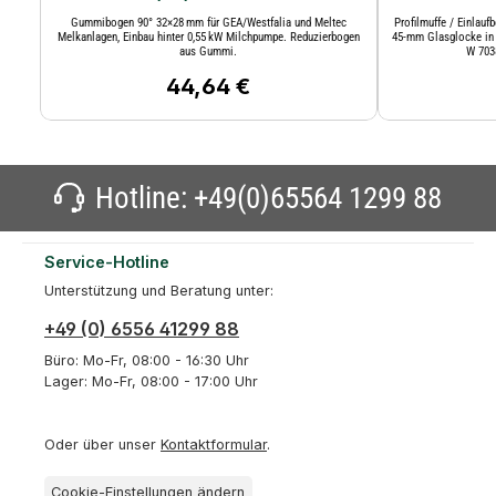
Gummibogen 90° 32×28 mm für GEA/Westfalia und Meltec
Profilmuffe / Einlau
Melkanlagen, Einbau hinter 0,55 kW Milchpumpe. Reduzierbogen
45-mm Glasglocke in 
aus Gummi.
W 7038
44,64 €
Regulärer Preis:
Hotline:
+49(0)65564 1299 88
Service-Hotline
Unterstützung und Beratung unter:
+49 (0) 6556 41299 88
Büro: Mo-Fr, 08:00 - 16:30 Uhr
Lager: Mo-Fr, 08:00 - 17:00 Uhr
Oder über unser
Kontaktformular
.
Cookie-Einstellungen ändern