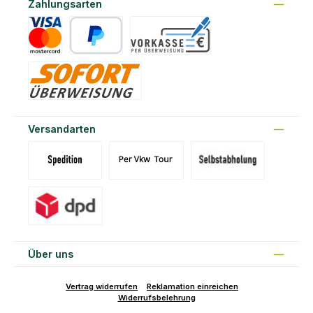
Zahlungsarten
Kreditkarte
PayPal
Vorkasse
Sofort
Versandarten
Versand Spedition (DE)(BE)(LU)(AT)
Versand per Tour
Abholung am Standort Prons
Versand DPD
Über uns
Vertrag widerrufen
Reklamation einreichen
Widerrufsbelehrung