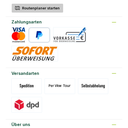
Routenplaner starten
Zahlungsarten
Kreditkarte
PayPal
Vorkasse
Sofort
Versandarten
Versand Spedition (DE)(BE)(LU)(AT)
Versand per Tour
Abholung am Standort Prons
Versand DPD
Über uns