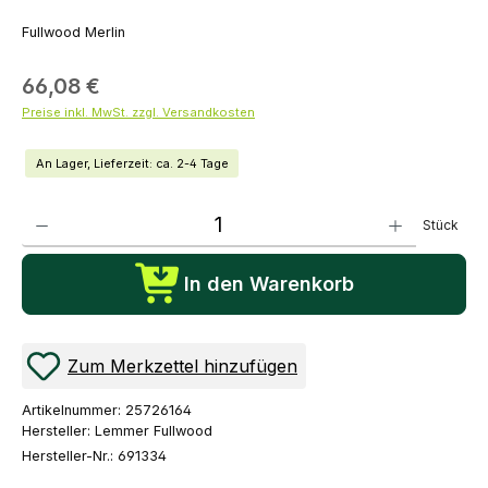
Fullwood Merlin
66,08 €
Preise inkl. MwSt. zzgl. Versandkosten
An Lager, Lieferzeit: ca. 2-4 Tage
Produkt Anzahl: Gib den gewünschten Wert ein oder benutze die Schaltflächen um die Anza
Stück
In den Warenkorb
Zum Merkzettel hinzufügen
Artikelnummer:
25726164
Hersteller:
Lemmer Fullwood
Hersteller-Nr.:
691334