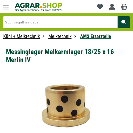
alt springen
Du hast 0 Produkte
Kühl + Melktechnik
Melktechnik
AMS Ersatzteile
Messinglager Melkarmlager 18/25 x 16
Merlin IV
Bildergalerie überspringen