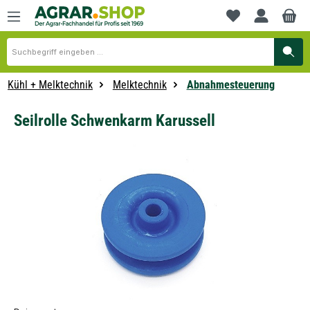
alt springen
Du hast 0 Produkte
Kühl + Melktechnik
Melktechnik
Abnahmesteuerung
Seilrolle Schwenkarm Karussell
Bildergalerie überspringen