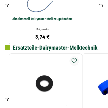
Abnahmeseil Dairymster Melkzeugabnahme
Dairymaster
3,74 €
Regulärer Preis:
Ersatzteile-Dairymaster-Melktechnik