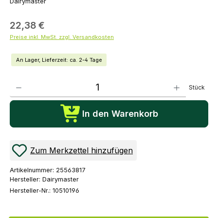
Dairymaster
22,38 €
Preise inkl. MwSt. zzgl. Versandkosten
An Lager, Lieferzeit: ca. 2-4 Tage
Produkt Anzahl: Gib den gewünschten Wert ein oder benutze die Schaltflächen um die Anza
Stück
In den Warenkorb
Zum Merkzettel hinzufügen
Artikelnummer:
25563817
Hersteller:
Dairymaster
Hersteller-Nr.:
10510196