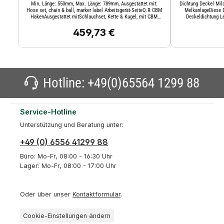
Min. Länge: 550mm, Max. Länge: 789mm, Ausgestattet mit:
Dichtung Deckel Mi
Hose set, chain & ball, marker label Arbeitsgerät-SeiteQ.R CBM
MelkanlageDiese D
HakenAusgestattet mitSchlauchset, Kette & Kugel, mit CBM
Deckeldichtung 
HakenGeeignet für Maschinen bis PS kW100PS (74kW)Gewicht
Edelstahldeckel Le
kg bei 180 bar3960Kategorie2/2Kategorie Arbeitsgerät-
459,73 €
Deckel Lemme
Regulärer Preis:
Seite2Kategorie Traktorseitig2Maximale Länge
Milchsammelbehälte
mm789Mindestlänge mm550Rückschlagventil
ca.176 mmAchtung:
PositionSeitlichSchubgewicht kg bei 180 bar5730Stange Ø
Dichtung,Außen 225 
mm35TraktorseitigKugelTraktorseitige BefestigungBall
passe
EndZylinderbohrung mm63
Hotline:
+49(0)65564 1299 88
Service-Hotline
Unterstützung und Beratung unter:
+49 (0) 6556 41299 88
Büro: Mo-Fr, 08:00 - 16:30 Uhr
Lager: Mo-Fr, 08:00 - 17:00 Uhr
Oder über unser
Kontaktformular
.
Cookie-Einstellungen ändern