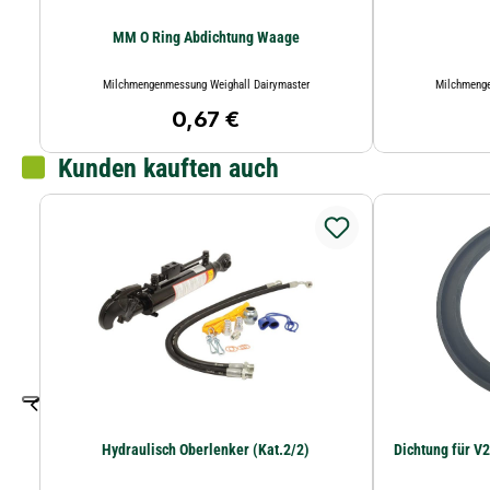
MM O Ring Abdichtung Waage
Milchmengenmessung Weighall Dairymaster
Milchmenge
0,67 €
Regulärer Preis:
Kunden kauften auch
Hydraulisch Oberlenker (Kat.2/2)
Dichtung für V