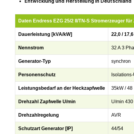
Entwicklung und Herstellung in Deutschland
Daten Endress EZG 25/2 II/TN-S Stromerzeuger für
Dauerleistung [kVA/kW]
22,0 / 17,6
Nennstrom
32 A 3 Ph
Generator-Typ
synchron
Personenschutz
Isolation
Leistungsbedarf an der Heckzapfwelle
35kW / 48
Drehzahl Zapfwelle U/min
U/min 430
Drehzahlregelung
AVR
Schutzart Generator [IP]
44/54