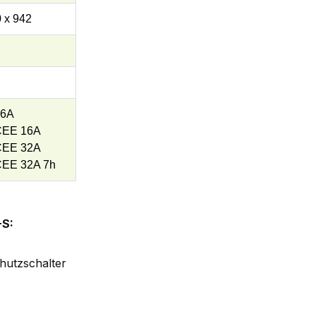
 x 942
16A
CEE 16A
CEE 32A
CEE 32A 7h
-S:
hutzschalter