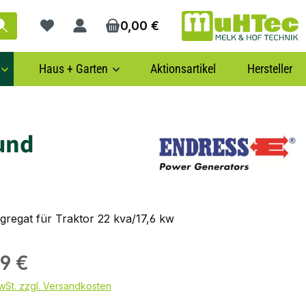
0,00 €
Du hast 0 Produkte auf dem Merkzettel
Haus + Garten
Aktionsartikel
Hersteller
 und
regat für Traktor 22 kva/17,6 kw
99 €
MwSt. zzgl. Versandkosten