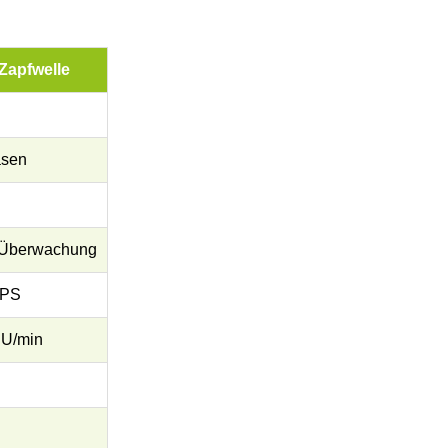
 Zapfwelle
asen
s-Überwachung
 PS
 U/min