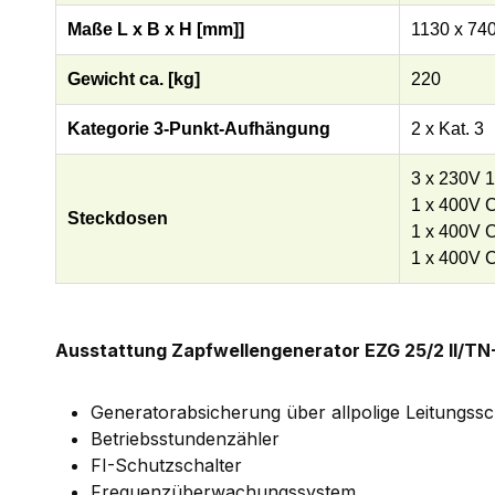
Maße L x B x H [mm]]
1130 x 740
Gewicht ca. [kg]
220
Kategorie 3-Punkt-Aufhängung
2 x Kat. 3
3 x 230V 
1 x 400V 
Steckdosen
1 x 400V 
1 x 400V 
Ausstattung Zapfwellengenerator EZG 25/2 II/TN
Generatorabsicherung über allpolige Leitungssc
Betriebsstundenzähler
FI-Schutzschalter
Frequenzüberwachungssystem