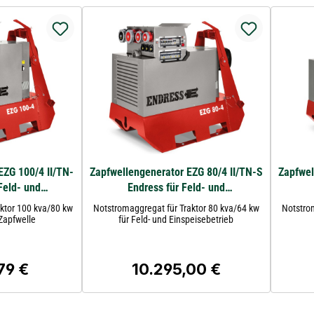
EZG 100/4 II/TN-
Zapfwellengenerator EZG 80/4 II/TN-S
Zapfwel
Feld- und
Endress für Feld- und
etrieb
Einspeisebetrieb
ktor 100 kva/80 kw
Notstromaggregat für Traktor 80 kva/64 kw
Notstro
Zapfwelle
für Feld- und Einspeisebetrieb
79 €
10.295,00 €
 Preis:
Regulärer Preis: