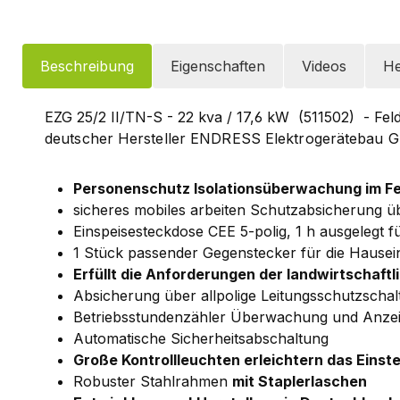
Beschreibung
Eigenschaften
Videos
He
EZG 25/2 II/TN-S - 22 kva / 17,6 kW (511502) - Fel
deutscher Hersteller ENDRESS Elektrogerätebau G
Personenschutz Isolationsüberwachung im Fe
sicheres mobiles arbeiten Schutzabsicherung üb
Einspeisesteckdose CEE 5-polig, 1 h ausgelegt 
1 Stück passender Gegenstecker für die Hausei
Erfüllt die Anforderungen der landwirtschaf
Absicherung über allpolige Leitungsschutzschal
Betriebsstundenzähler Überwachung und Anze
Automatische Sicherheitsabschaltung
Große Kontrollleuchten erleichtern das Einst
Robuster Stahlrahmen
mit Staplerlaschen