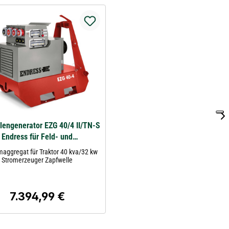
lengenerator EZG 40/4 II/TN-S
Endress für Feld- und
Einspeisebetrieb
maggregat für Traktor 40 kva/32 kw
Stromerzeuger Zapfwelle
7.394,99 €
Regulärer Preis: