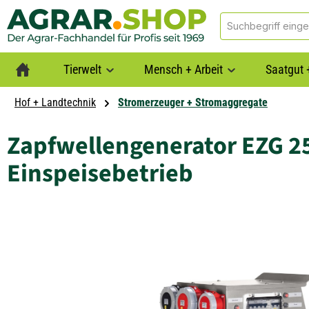
springen
Zur Hauptnavigation springen
Tierwelt
Mensch + Arbeit
Saatgut 
Hof + Landtechnik
Stromerzeuger + Stromaggregate
Zapfwellengenerator EZG 25/
Einspeisebetrieb
Bildergalerie überspringen