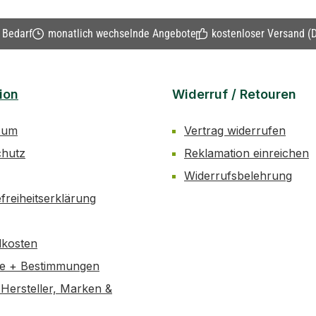
n Bedarf
monatlich wechselnde Angebote
kostenloser Versand (D
ion
Widerruf / Retouren
sum
Vertrag widerrufen
chutz
Reklamation einreichen
Widerrufsbelehrung
efreiheitserklärung
dkosten
se + Bestimmungen
Hersteller, Marken &