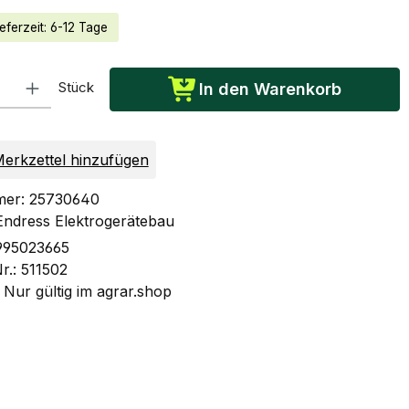
eferzeit: 6-12 Tage
: Gib den gewünschten Wert ein oder benutze die Schaltflächen um die Anzah
Stück
In den Warenkorb
erkzettel hinzufügen
mer:
25730640
Endress Elektrogerätebau
995023665
Nr.:
511502
:
Nur gültig im agrar.shop