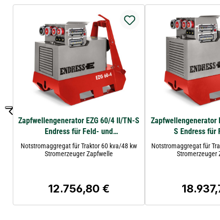
Zapfwellengenerator EZG 60/4 II/TN-S
Zapfwellengenerator 
Endress für Feld- und
S Endress für 
Einspeisebetrieb
Einspeiseb
Notstromaggregat für Traktor 60 kva/48 kw
Notstromaggregat für Tra
Stromerzeuger Zapfwelle
Stromerzeuger 
12.756,80 €
18.937,
Regulärer Preis:
Regulärer