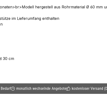
18 Monaten>br>Modell hergestell aus Rohrmaterial Ø 60 mm
stütze im Lieferumfang enthalten
en
gt 30 cm
n Bedarf
monatlich wechselnde Angebote
kostenloser Versand (D