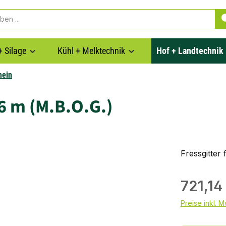
+ Silage
Kühl + Melktechnik
Hof + Landtechnik
mein
 6 m (M.B.O.G.)
Fressgitter
721,14
Preise inkl. 