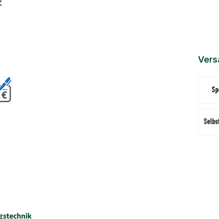
z
Vers
Versa
Abhol
gstechnik