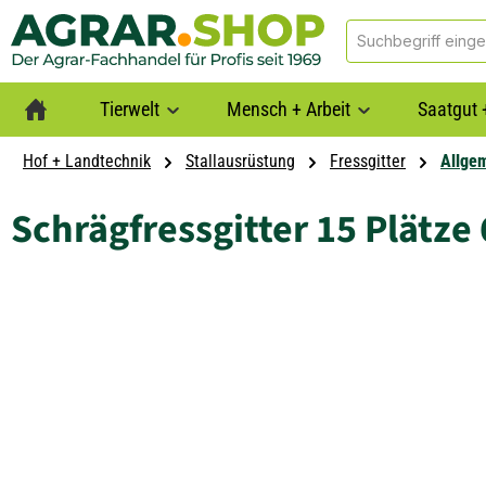
springen
Zur Hauptnavigation springen
Tierwelt
Mensch + Arbeit
Saatgut 
Hof + Landtechnik
Stallausrüstung
Fressgitter
Allge
Schrägfressgitter 15 Plätze
Bildergalerie überspringen