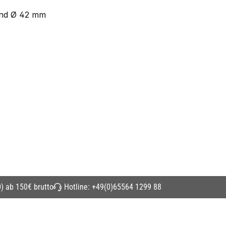
 und Ø 42 mm
) ab 150€ brutto
Hotline:
+49(0)65564 1299 88