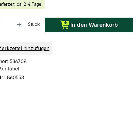
eferzeit: ca. 2-4 Tage
: Gib den gewünschten Wert ein oder benutze die Schaltflächen um die Anzah
Stück
In den Warenkorb
erkzettel hinzufügen
mer:
536708
Agritubel
Nr.:
860553