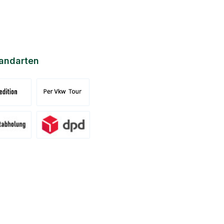
andarten
nd Spedition (DE)(BE)(LU)(AT)
Versand per Tour
ung am Standort Pronsfeld
Versand DPD