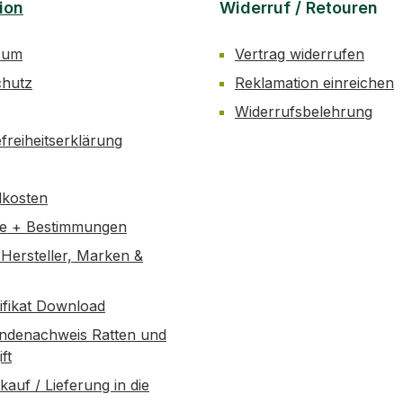
ion
Widerruf / Retouren
sum
Vertrag widerrufen
chutz
Reklamation einreichen
Widerrufsbelehrung
efreiheitserklärung
dkosten
se + Bestimmungen
Hersteller, Marken &
tifikat Download
ndenachweis Ratten und
ft
kauf / Lieferung in die