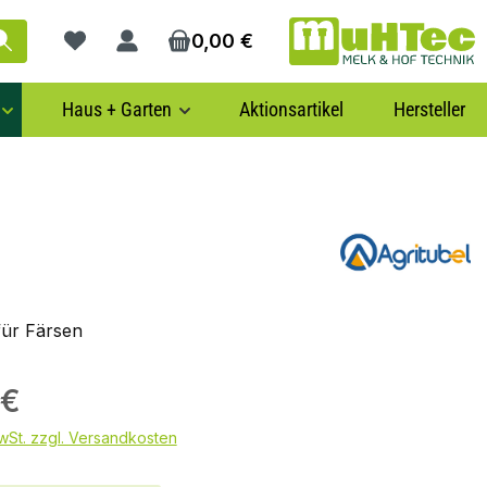
0,00 €
Du hast 0 Produkte auf dem Merkzettel
Haus + Garten
Aktionsartikel
Hersteller
 für Färsen
 €
MwSt. zzgl. Versandkosten