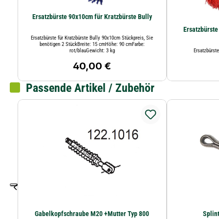
Ersatzbürste 90x10cm für Kratzbürste Bully
Ersatzbürst
Ersatzbürste für Kratzbürste Bully 90x10cm Stückpreis, Sie
benötigen 2 StückBreite: 15 cmHöhe: 90 cmFarbe:
rot/blauGewicht: 3 kg
Ersatzbürst
40,00 €
Regulärer Preis:
Passende Artikel / Zubehör
Gabelkopfschraube M20 +Mutter Typ 800