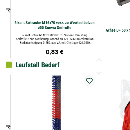
6 kant Schraube M16x70 verz. zu Wechselbolzen
ø50 Suevia Seilrolle
Achse D= 50 x
6 kant Schraube M16x70 verz. zu Suevia Entmistung
Seilrolle Neue AusführungPassend zu:121.0506 Umlenkstation
Bodenbefestigung Ø 250, aus VA, mit Gleitlager121.0510
Umlenkstation Bodenbefestigung Ø 350, aus VA, mit Gleitlager
0,83 €
Regulärer Preis:
Laufstall Bedarf