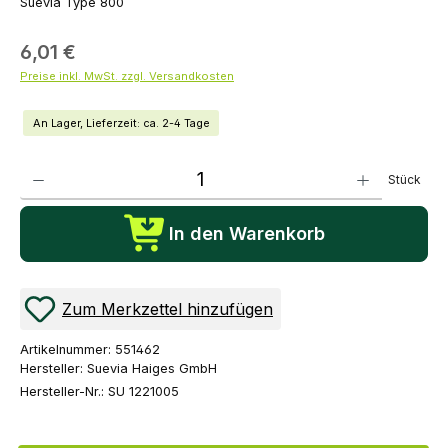
Suevia Type 800
6,01 €
Preise inkl. MwSt. zzgl. Versandkosten
An Lager, Lieferzeit: ca. 2-4 Tage
Produkt Anzahl: Gib den gewünschten Wert ein oder benutze die Schaltflächen um die Anza
Stück
In den Warenkorb
Zum Merkzettel hinzufügen
Artikelnummer:
551462
Hersteller:
Suevia Haiges GmbH
Hersteller-Nr.:
SU 1221005