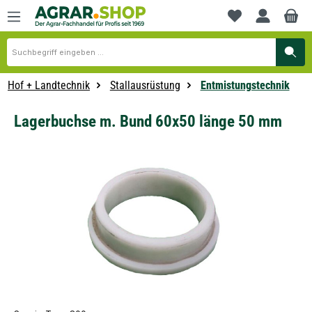
alt springen
Du hast 0 Produkte
Hof + Landtechnik
Stallausrüstung
Entmistungstechnik
Lagerbuchse m. Bund 60x50 länge 50 mm
Bildergalerie überspringen