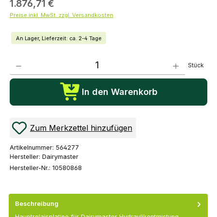
1.876,71 €
Preise inkl. MwSt. zzgl. Versandkosten
An Lager, Lieferzeit: ca. 2-4 Tage
Produkt Anzahl: Gib den gewünschten Wert ein oder benutze die Schaltflächen um die Anza
Stück
In den Warenkorb
Zum Merkzettel hinzufügen
Artikelnummer:
564277
Hersteller:
Dairymaster
Hersteller-Nr.:
10580868
Beschreibung
Hauptrelaisplatine für Dairymaster Hydraulikentmistung.