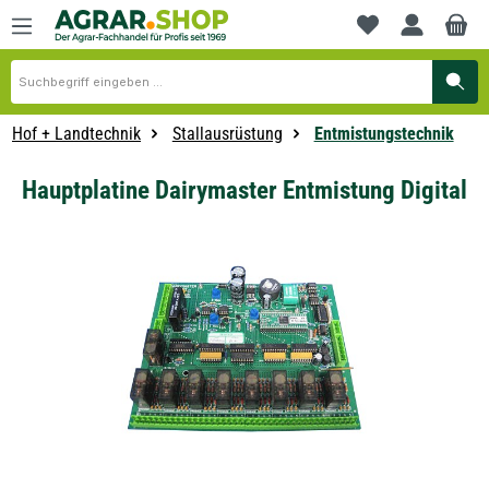
alt springen
Du hast 0 Produkte
Hof + Landtechnik
Stallausrüstung
Entmistungstechnik
Hauptplatine Dairymaster Entmistung Digital
Bildergalerie überspringen