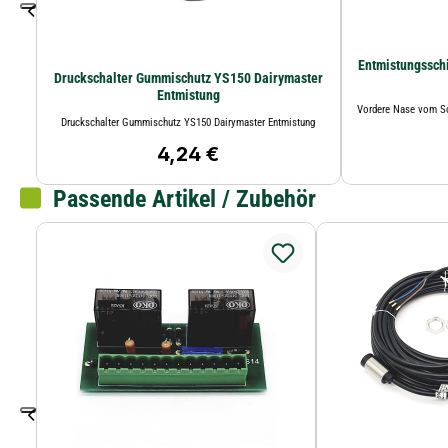
Entmistungssch
Druckschalter Gummischutz YS150 Dairymaster
Entmistung
Vordere Nase vom Schieb
Druckschalter Gummischutz YS150 Dairymaster Entmistung
4,24 €
Regulärer Preis:
Passende Artikel / Zubehör