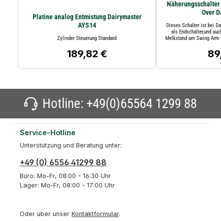
Näherungsschalter
Over D
Platine analog Entmistung Dairymaster
AYS14
Dieses Schalter ist bei D
als Endschalter,und au
Zylinder Steuerung Standard
Melkstand am Swing Arm v
VDCStrom: 20
189,82 €
89
Regulärer Preis:
Regu
Hotline:
+49(0)65564 1299 88
Service-Hotline
Unterstützung und Beratung unter:
+49 (0) 6556 41299 88
Büro: Mo-Fr, 08:00 - 16:30 Uhr
Lager: Mo-Fr, 08:00 - 17:00 Uhr
Oder über unser
Kontaktformular
.