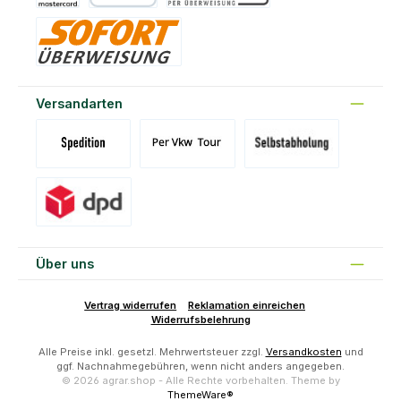
Kreditkarte
PayPal
Vorkasse
Sofort
Versandarten
Versand Spedition (DE)(BE)(LU)(AT)
Versand per Tour
Abholung am Standort Prons
Versand DPD
Über uns
Vertrag widerrufen
Reklamation einreichen
Widerrufsbelehrung
Alle Preise inkl. gesetzl. Mehrwertsteuer zzgl.
Versandkosten
und
ggf. Nachnahmegebühren, wenn nicht anders angegeben.
© 2026 agrar.shop - Alle Rechte vorbehalten. Theme by
ThemeWare®