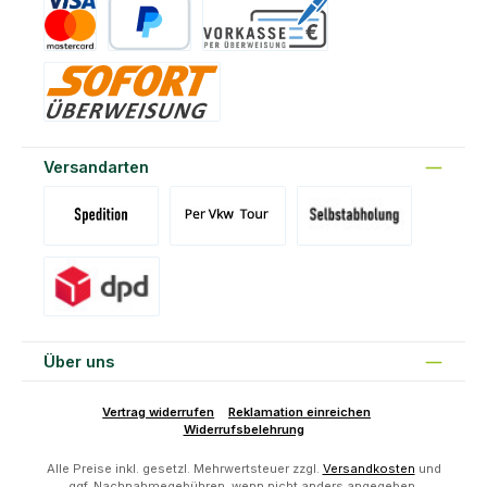
Kreditkarte
PayPal
Vorkasse
Sofort
Versandarten
Versand Spedition (DE)(BE)(LU)(AT)
Versand per Tour
Abholung am Standort Prons
Versand DPD
Über uns
Vertrag widerrufen
Reklamation einreichen
Widerrufsbelehrung
Alle Preise inkl. gesetzl. Mehrwertsteuer zzgl.
Versandkosten
und
ggf. Nachnahmegebühren, wenn nicht anders angegeben.