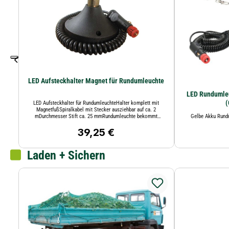
LED Aufsteckhalter Magnet für Rundumleuchte
LED Rundumle
(
LED Aufsteckhalter für RundumleuchteHalter komplett mit
MagnetfußSpiralkabel mit Stecker ausziehbar auf ca. 2
mDurchmesser Stift ca. 25 mmRundumleuchte bekommt
Gelbe Akku Rund
Spannung über den Stift
39,25 €
Regulärer Preis:
Laden + Sichern