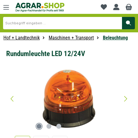
alt springen
Du hast 0 Produkte
Hof + Landtechnik
Maschinen + Transport
Beleuchtung
Rundumleuchte LED 12/24V
Bildergalerie überspringen