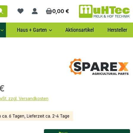
0,00 €
Du hast 0 Produkte auf dem Merkzettel
Haus + Garten
Aktionsartikel
Hersteller
 €
MwSt. zzgl. Versandkosten
n ca. 6 Tagen, Lieferzeit ca. 2-4 Tage
: Gib den gewünschten Wert ein oder benutze die Schaltflächen um die Anzah