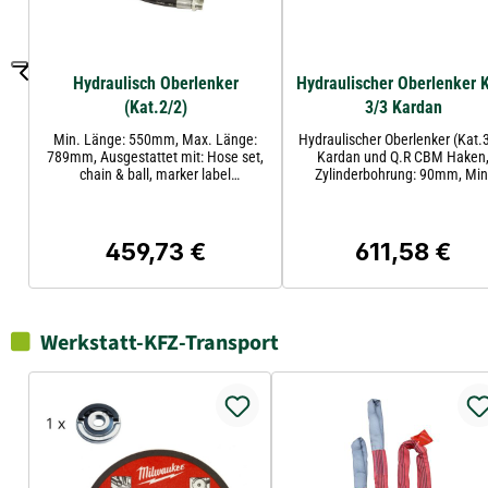
Hydraulisch Oberlenker
Hydraulischer Oberlenker K
(Kat.2/2)
3/3 Kardan
Min. Länge: 550mm, Max. Länge:
Hydraulischer Oberlenker (Kat.
789mm, Ausgestattet mit: Hose set,
Kardan und Q.R CBM Haken
chain & ball, marker label
Zylinderbohrung: 90mm, Min
Arbeitsgerät-SeiteQ.R CBM
Länge : 620mm.
HakenAusgestattet mitSchlauchset,
Kette & Kugel, mit CBM
HakenGeeignet für Maschinen bis PS
459,73 €
611,58 €
Regulärer Preis:
Regulärer Preis
kW100PS (74kW)Gewicht kg bei 180
bar3960Kategorie2/2Kategorie
Arbeitsgerät-Seite2Kategorie
Traktorseitig2Maximale Länge
mm789Mindestlänge
Werkstatt-KFZ-Transport
mm550Rückschlagventil
PositionSeitlichSchubgewicht kg bei
180 bar5730Stange Ø
mm35TraktorseitigKugelTraktorseitige
BefestigungBall EndZylinderbohrung
mm63