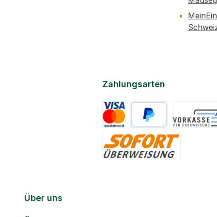
Mäusegi
MeinEin
Schwei
Zahlungsarten
Kreditkarte
PayPal
Vorkasse
Sofort
Über uns