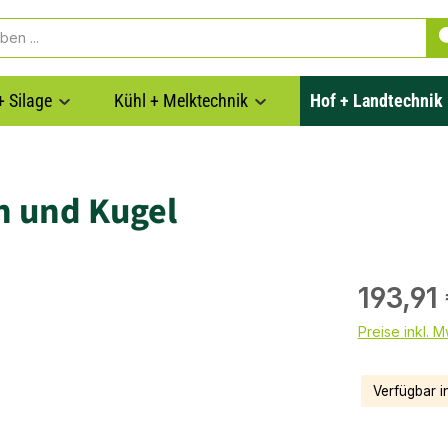
+ Silage
Kühl + Melktechnik
Hof + Landtechnik
n und Kugel
193,91
Preise inkl. 
Verfügbar i
Produkt Anzahl