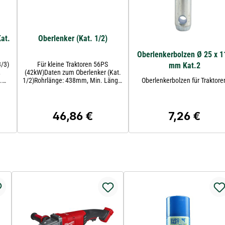
at.
Oberlenker (Kat. 1/2)
Oberlenkerbolzen Ø 25 x 1
3/3)
Für kleine Traktoren 56PS
mm Kat.2
,
(42kW)Daten zum Oberlenker (Kat.
.
1/2)Rohrlänge: 438mm, Min. Länge:
Oberlenkerbolzen für Traktore
560mm, Max. Länge: 760mm,
Gewindegröße: 1 1/8''. Kategorie:
1/2 Kategorie Arbeitsgerät-Seite: 2
Kategorie Traktorseitig: 1
46,86 €
7,26 €
:
Regulärer Preis:
Regulärer Pre
Traktorseitig: Kugel Arbeitsgerät-
Seite: Kugel Traktorseitige Kugel-
Breite mm: 44.5 Geeignet für
Maschinen bis PS kW: 56PS (42kW)