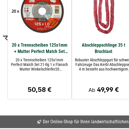
20 x Trennscheiben 125x1mm
Abschleppschlinge 35 t
+ Mutter Perfect Match Set
Bruchlast
21-tlg
20 x Trennscheiben 125x1mm
Robuster Abschleppgurt für schwe
Perfect Match Set 21-tlg 1 x Flansch
Fahrzeuge Das Kerbl Abschleppseil
Mutter Winkelschleifer20
4 m besteht aus hochwertigem
x EXTRADÜNNE
Polyester. Es wurde speziell
METALLTRENNSCHEIBEN
entwickelt für das sichere
PRO+Trennscheibe: SCS 41 /
Abschleppen schwerer Fahrzeug
125BOHRUNGSDURCHMESSER
wie LKW, Traktoren oder
50,58 €
49,99 €
Regulärer Preis:
Regulärer Preis:
Ab
(MM): 22.2BREITE (MM): 1INHALT:
Baumaschinen. Mit verstärkten
20SCHEIBENDURCHMESSER (MM):
Schlaufen und einer doppelten U
1251 x FIXTEC NUT SMALL Mutter /
beständigen Ummantelung biete
Flansch Mutter
es hohe Tragfähigkeit und
WinkelschleiferFIXTEC:
Langlebigkeit. Merkmale Polyester-
Scheibenwechsel in Sekunden, kein
Material mit doppelter
Werkzeug erforderlich.12 Sekunden
Ummantelung robuste Ausführu
Der Online-Shop für Ihren landwirtschaftliche
für kompletten
mit verstärkten Endschlaufen