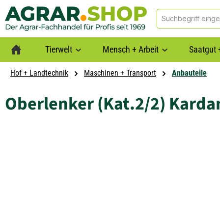
springen
Zur Hauptnavigation springen
Tierwelt
Mensch + Arbeit
Saatgut 
Hof + Landtechnik
Maschinen + Transport
Anbauteile
Oberlenker (Kat.2/2) Karda
Bildergalerie überspringen