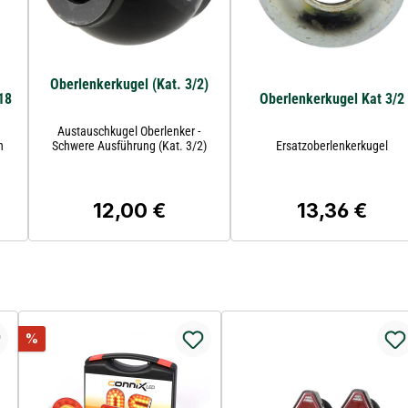
Oberlenkerkugel (Kat. 3/2)
18
Oberlenkerkugel Kat 3/2
Austauschkugel Oberlenker -
n
Schwere Ausführung (Kat. 3/2)
Ersatzoberlenkerkugel
12,00 €
13,36 €
is:
Regulärer Preis:
Regulärer Preis
Rabatt
%