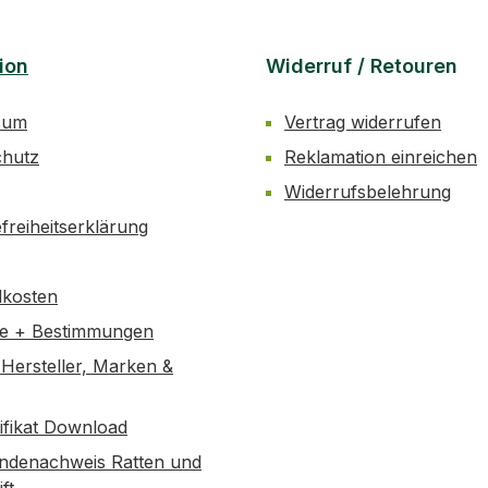
he
ion
Widerruf / Retouren
g
sum
Vertrag widerrufen
rot
chutz
Reklamation einreichen
8
Widerrufsbelehrung
efreiheitserklärung
ls
de
dkosten
he
se + Bestimmungen
en
Hersteller, Marken &
r
tifikat Download
ndenachweis Ratten und