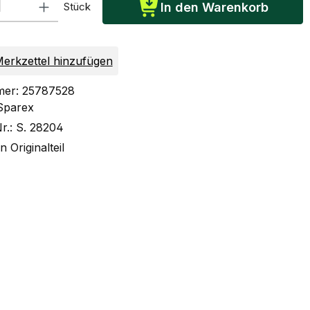
Stück
In den Warenkorb
erkzettel hinzufügen
mer:
25787528
Sparex
Nr.:
S. 28204
n Originalteil