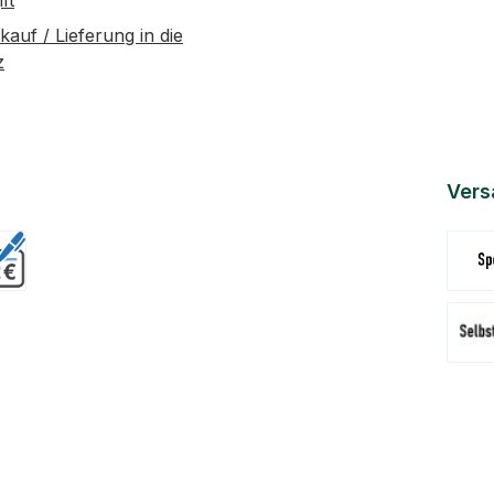
ft
kauf / Lieferung in die
z
Vers
Versa
Abhol