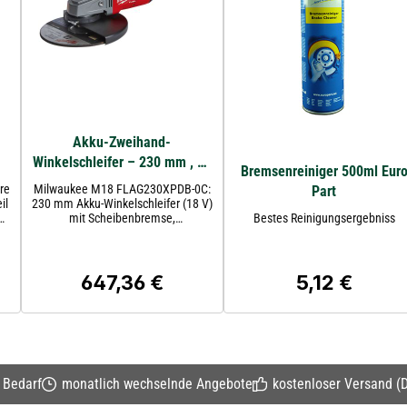
Akku-Zweihand-
Winkelschleifer – 230 mm , 18
Bremsenreiniger 500ml Eur
V, bürstenlos,
re
Milwaukee M18 FLAG230XPDB-0C:
Part
Scheibenbremse, Anti-
230 mm Akku-Winkelschleifer (18 V)
mit Scheibenbremse,
Bestes Reinigungsergebniss
Kickback Milwaukee M18
Totmannschalter, Anti-Kickback und
FLAG230XPDB-0C
FIXTEC™. Hohe Leistung dank M18
e
FUEL™ und HIGH OUTPUT™. Ohne
Akku & Ladegerät.
647,36 €
5,12 €
Regulärer Preis:
Regulärer Preis
V-
t
ng
n Bedarf
monatlich wechselnde Angebote
kostenloser Versand (D