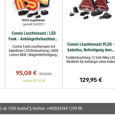
Connix Leuchtensatz | LED
Funk - Anhängerbeleuchtung |
Connix Leuchtensatz PLUS -
wiederaufladbar - magnetisch
Connix Funk Leuchtensatz mit
o
kabellos, Befestigung durch
- kabellos
kabelloser LED-Beleuchtung | 3600
Lumen RAW | Magnetbefestigung |
Magnet
Funkbeleuchtung 12 Volt Akku LE
12 V | IP65 und 2.4-GHz-
Rücklicht für Anhänger ohne Kabe
Funkübertragung | Sparex
95,08 €
Regulärer Preis:
Verkaufspreis:
127,33 €
129,95 €
:
Regulärer Preis:
vorher 127,33 €
) ab 150€ brutto
Hotline:
+49(0)65564 1299 88