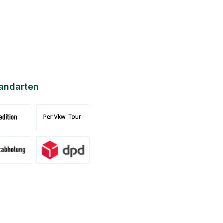
andarten
nd Spedition (DE)(BE)(LU)(AT)
Versand per Tour
ung am Standort Pronsfeld
Versand DPD