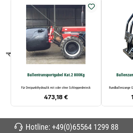
Ballentransportgabel Kat.2 800Kg
Ballenzan
Für Dreipunkthydraulik mit oder ohne Schlepperdreieck
Rundballenzange G
473,18 €
Regulärer Preis:
R
Hotline:
+49(0)65564 1299 88