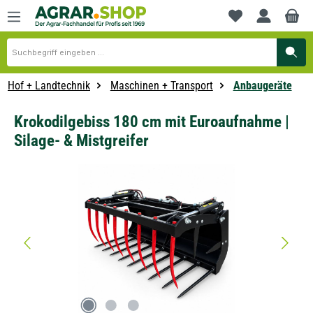
alt springen
Du hast 0 Produkte
Hof + Landtechnik
Maschinen + Transport
Anbaugeräte
Krokodilgebiss 180 cm mit Euroaufnahme |
Silage- & Mistgreifer
Bildergalerie überspringen