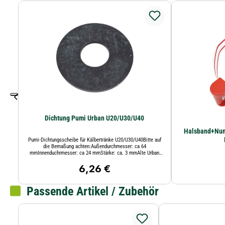
Dichtung Pumi Urban U20/U30/U40
Halsband+Num
Pumi-Dichtungsscheibe für Kälbertränke U20/U30/U40Bitte auf
die Bemaßung achten:Außendurchmesser: ca 64
mmInnenduchrmesser: ca 24 mmStärke: ca. 3 mmAlte Urban
Art.Nr. 998.875
6,26 €
Regulärer Preis:
Passende Artikel / Zubehör