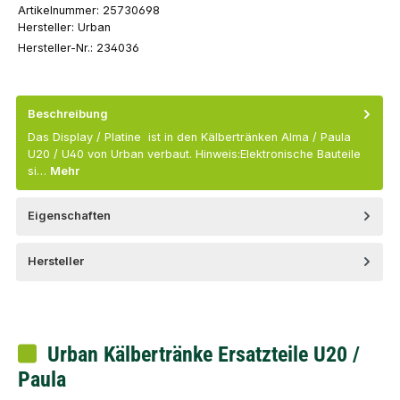
Artikelnummer:
25730698
Hersteller:
Urban
Hersteller-Nr.:
234036
Beschreibung
Das Display / Platine ist in den Kälbertränken Alma / Paula
U20 / U40 von Urban verbaut. Hinweis:Elektronische Bauteile
si…
Mehr
Eigenschaften
Hersteller
Urban Kälbertränke Ersatzteile U20 /
Paula