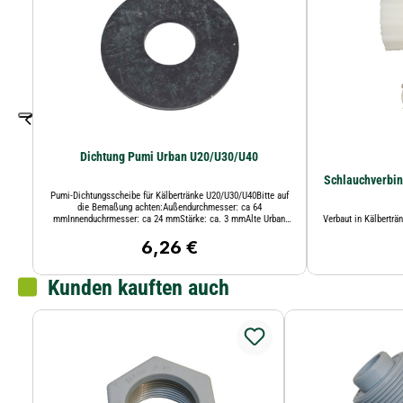
Dichtung Pumi Urban U20/U30/U40
Schlauchverbin
Pumi-Dichtungsscheibe für Kälbertränke U20/U30/U40Bitte auf
die Bemaßung achten:Außendurchmesser: ca 64
mmInnenduchrmesser: ca 24 mmStärke: ca. 3 mmAlte Urban
Verbaut in Kälbertr
Art.Nr. 998.875
6,26 €
Regulärer Preis:
Kunden kauften auch