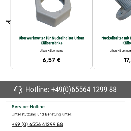
Überwurfmutter für Nuckelhalter Urban
Nuckelhalter mit Rohr 
Kälbertränke
Kälb
Urban Kälbermama
Urban Kälbermam
6,57 €
17
Regulärer Preis:
Regu
Hotline:
+49(0)65564 1299 88
Service-Hotline
Unterstützung und Beratung unter:
+49 (0) 6556 41299 88