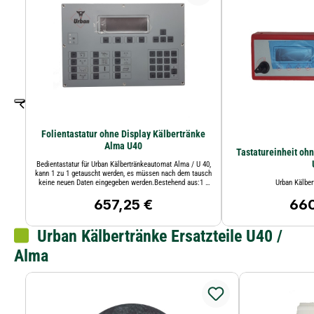
Folientastatur ohne Display Kälbertränke
Alma U40
Tastatureinheit ohn
Bedientastatur für Urban Kälbertränkeautomat Alma / U 40,
kann 1 zu 1 getauscht werden, es müssen nach dem tausch
keine neuen Daten eingegeben werden.Bestehend aus:1 x
Urban Kälber
954.043 Folientastatur ohne Display
657,25 €
660
Regulärer Preis:
Regul
Urban Kälbertränke Ersatzteile U40 /
Alma