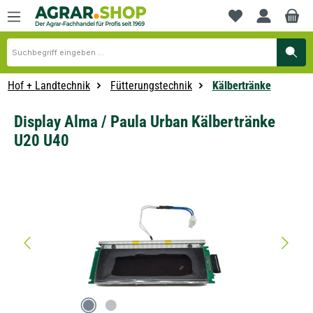
alt springen
Du hast 0 Produkte
Hof + Landtechnik
Fütterungstechnik
Kälbertränke
Display Alma / Paula Urban Kälbertränke
U20 U40
Bildergalerie überspringen