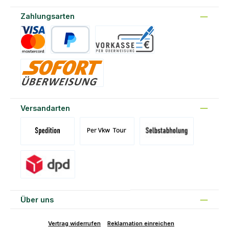
Zahlungsarten
Kreditkarte
PayPal
Vorkasse
Sofort
Versandarten
Versand Spedition (DE)(BE)(LU)(AT)
Versand per Tour
Abholung am Standort Prons
Versand DPD
Über uns
Vertrag widerrufen
Reklamation einreichen