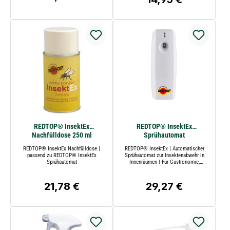
REDTOP® InsektEx
REDTOP® InsektEx
Nachfülldose 250 ml
Sprühautomat
REDTOP® InsektEx Nachfülldose |
REDTOP® InsektEx | Automatischer
passend zu REDTOP® InsektEx
Sprühautomat zur Insektenabwehr in
Sprühautomat
Innenräumen | Für Gastronomie,
Gewerbe und Wohnbereiche geeignet
21,78 €
29,27 €
Regulärer Preis:
Regulärer Preis: