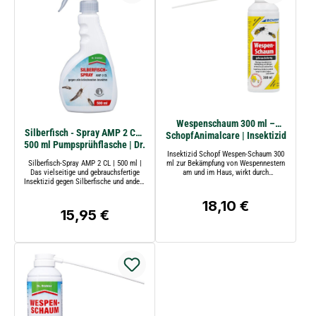
Wespenschaum 300 ml –
Silberfisch - Spray AMP 2 CL |
SchopfAnimalcare | Insektizid
500 ml Pumpsprühflasche | Dr.
gegen Wespennester
Insektizid Schopf Wespen-Schaum 300
Stähler
Silberfisch-Spray AMP 2 CL | 500 ml |
ml zur Bekämpfung von Wespennestern
Das vielseitige und gebrauchsfertige
am und im Haus, wirkt durch
Insektizid gegen Silberfische und andere
Sofortwirkstoffe, mit Permethrin und
kriechende Insekten zur Anwendung in
weiteren Inhaltsstoffen.
Wohnräumen und im Außenbereich | Dr.
18,10 €
Regulärer Preis:
Stähler
15,95 €
Regulärer Preis: