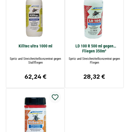
Killtec ultra 1000 ml
LD 100 R 500 ml gegen
Fliegen 350m²
Spritz und Streichmittelkonzentrat gegen
Spritz und Streichmittelkonzentrat gegen
Stallfliegen
Fliegen
62,24 €
28,32 €
Regulärer Preis:
Regulärer Preis: