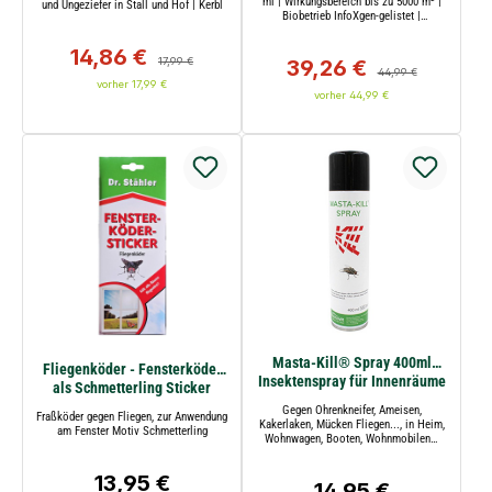
ml | Wirkungsbereich bis zu 5000 m² |
und Ungeziefer in Stall und Hof | Kerbl
Biobetrieb InfoXgen-gelistet |
Makroemulsions-Konzentrat gegen
Fliegen, Bremsen und Mücken für eine
14,86 €
Verkaufspreis:
Regulärer Preis:
blitzartige Sofortwirkung | Kerbl
39,26 €
17,99 €
Verkaufspreis:
Regulärer Preis:
44,99 €
vorher 17,99 €
vorher 44,99 €
Masta-Kill® Spray 400ml
Fliegenköder - Fensterköder
Insektenspray für Innenräume
als Schmetterling Sticker
Gegen Ohrenkneifer, Ameisen,
Fraßköder gegen Fliegen, zur Anwendung
Kakerlaken, Mücken Fliegen..., in Heim,
am Fenster Motiv Schmetterling
Wohnwagen, Booten, Wohnmobilen…
13,95 €
Regulärer Preis:
14,95 €
Regulärer Preis: