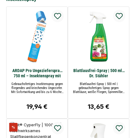
ARDAP Pro Ungezieferspray
Blattlausfrei-Spray | 500 ml |
750 ml – Insektenspray mit
Dr. Stähler
Langzeitwirkung
Gebrauchsfertiges Insektenspray gegen
Blattlausfrei-Spray | 500 ml |
fliegendes und kriechendes Ungeziefer.
gebrauchsfertiges Spray gegen
Mit Sofortwirkung und bis zu 6 Wochen
Blattläuse, weiße Fliegen, Spinnmilben
Langzeitwirkung auf behandelten
und saugende Insekten an Obst, Gemüse
Flächen.
und Zierpflanzen | nicht bienengefährlich
| für Innenräume geeignet | Dr. Stähler
19,94 €
13,65 €
Regulärer Preis:
Regulärer Preis:
Rabatt
%