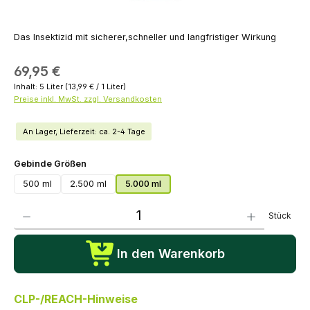
Das Insektizid mit sicherer,schneller und langfristiger Wirkung
69,95 €
Inhalt:
5 Liter
(13,99 € / 1 Liter)
Preise inkl. MwSt. zzgl. Versandkosten
An Lager, Lieferzeit: ca. 2-4 Tage
auswählen
Gebinde Größen
500 ml
2.500 ml
5.000 ml
Produkt Anzahl: Gib den gewünschten Wert ein oder benutze die Schaltflächen um die Anza
Stück
In den Warenkorb
CLP-/REACH-Hinweise