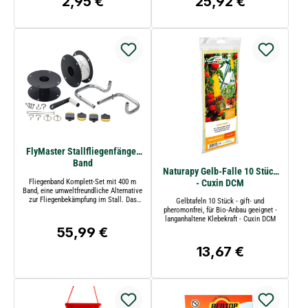
25,92 €
2,95 €
Regulärer Preis:
Regulärer Preis:
FlyMaster Stallfliegenfänger
Band
Naturapy Gelb-Falle 10 Stück
Fliegenband Komplett-Set mit 400 m
- Cuxin DCM
Band, eine umweltfreundliche Alternative
zur Fliegenbekämpfung im Stall. Das
Gelbtafeln 10 Stück - gift- und
verbrauchtes Band wird auf die
pheromonfrei, für Bio-Anbau geeignet -
mitgelieferte Leerhaspel aufgerollt. Die
langanhaltene Klebekraft - Cuxin DCM
Montage ist einfach durchzuführen, die
55,99 €
Regulärer Preis:
Ersatzrollen können problemlos
ausgetauscht werden.
13,67 €
Regulärer Preis: