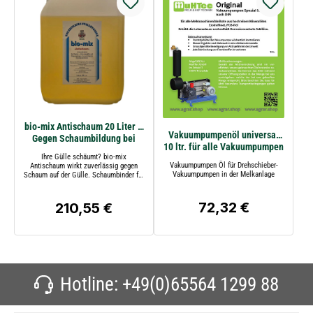
bio-mix Antischaum 20 Liter –
Vakuumpumpenöl universal
Gegen Schaumbildung bei
10 ltr. für alle Vakuumpumpen
Gülle | Schaumbinder
Ihre Gülle schäumt? bio-mix
Vakuumpumpen Öl für Drehschieber-
Antischaum wirkt zuverlässig gegen
Vakuumpumpen in der Melkanlage
Schaum auf der Gülle. Schaumbinder für
Rinder-, Schweine- und Geflügelgülle
sowie Biogasanlagen – verbessert das
Stallklima und reduziert
72,32 €
210,55 €
Regulärer Preis:
Regulärer Preis:
Ammoniakbelastung.
Hotline:
+49(0)65564 1299 88