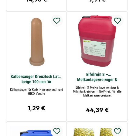
Eifelrein S –
Kälbersauger Kreuzloch Latex
Melkanlagenreiniger &
beige 100 mm für
Milchtankreiniger 25 kg QAV-
Hygieneventil + HIKO
Eifelrein S Melkanlagenreiniger &
frei
Kälbersauger für Kerbl Hygieneventil und
Milchtankreiniger – QAV-frei. Für alle
HIKO Ventile
Melkanlagen geeignet
1,29 €
Regulärer Preis:
44,39 €
Regulärer Preis: