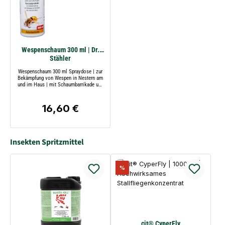
Wespenschaum 300 ml | Dr.
Stähler
Wespenschaum 300 ml Spraydose | zur
Bekämpfung von Wespen in Nestern am
und im Haus | mit Schaumbarrikade und
Sofortwirkung | Dr. Stähler
16,60 €
Regulärer Preis:
Insekten Spritzmittel
Rabatt
%
cit® CyperFly