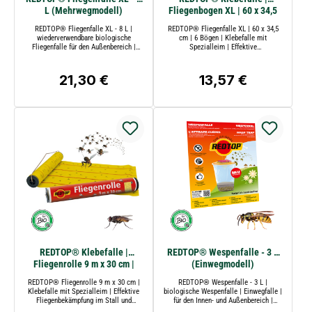
L (Mehrwegmodell)
Fliegenbogen XL | 60 x 34,5
cm | Natürliche Klebefalle
REDTOP® Fliegenfalle XL - 8 L |
REDTOP® Fliegenfalle XL | 60 x 34,5
wiederverwendbare biologische
cm | 6 Bögen | Klebefalle mit
Fliegenfalle für den Außenbereich |
Spezialleim | Effektive
ungiftig und umweltfreundlich |
Fliegenbekämpfung im Stall und
Wirkungsgrad bis zu 1000 m² |
landwirtschaftlichen Bereichen | ungiftig
REDTOP®
und umweltfreundlich
21,30 €
13,57 €
Regulärer Preis:
Regulärer Preis:
REDTOP® Klebefalle |
REDTOP® Wespenfalle - 3 L
Fliegenrolle 9 m x 30 cm |
(Einwegmodell)
Natürliche Klebefalle
REDTOP® Fliegenrolle 9 m x 30 cm |
REDTOP® Wespenfalle - 3 L |
Klebefalle mit Spezialleim | Effektive
biologische Wespenfalle | Einwegfalle |
Fliegenbekämpfung im Stall und
für den Innen- und Außenbereich |
landwirtschaftlichen Bereichen | ungiftig
ungiftig und umweltfreundlich