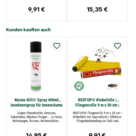
und umweltfreundlich
9,91 €
15,35 €
Regulärer Preis:
Regulärer Preis:
Kunden kauften auch
Masta-Kill® Spray 400ml
REDTOP® Klebefalle |
Insektenspray für Innenräume
Fliegenrolle 9 m x 30 cm |
Natürliche Klebefalle
Gegen Ohrenkneifer, Ameisen,
REDTOP® Fliegenrolle 9 m x 30 cm |
Kakerlaken, Mücken Fliegen..., in Heim,
Klebefalle mit Spezialleim | Effektive
Wohnwagen, Booten, Wohnmobilen…
Fliegenbekämpfung im Stall und
landwirtschaftlichen Bereichen | ungiftig
und umweltfreundlich
14,95 €
9,91 €
Regulärer Preis:
Regulärer Preis: