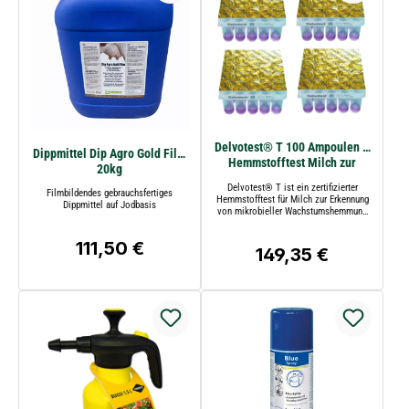
Delvotest® T 100 Ampoulen –
Dippmittel Dip Agro Gold Film
Hemmstofftest Milch zur
20kg
Erkennung von mikrobieller
Delvotest® T ist ein zertifizierter
Wachstumshemmung wie
Filmbildendes gebrauchsfertiges
Hemmstofftest für Milch zur Erkennung
Dippmittel auf Jodbasis
Antibiotikarückständen
von mikrobieller Wachstumshemmung
wie Antibiotikarückständen. Ideal für
Landwirte, Molkereien und Labore
111,50 €
Regulärer Preis:
149,35 €
Regulärer Preis: