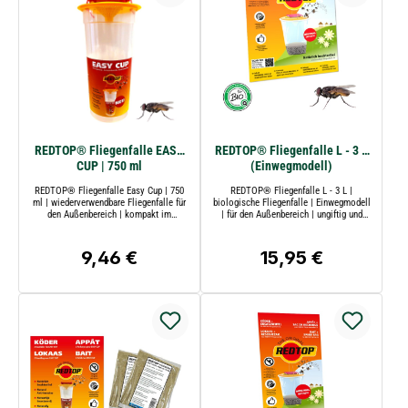
REDTOP® Fliegenfalle EASY
REDTOP® Fliegenfalle L - 3 L
CUP | 750 ml
(Einwegmodell)
(Mehrwegmodell)
REDTOP® Fliegenfalle Easy Cup | 750
REDTOP® Fliegenfalle L - 3 L |
ml | wiederverwendbare Fliegenfalle für
biologische Fliegenfalle | Einwegmodell
den Außenbereich | kompakt im
| für den Außenbereich | ungiftig und
handlichen Tassenformat | REDTOP®
umweltfreundlich | Wirkungsgrad bis zu
800 m² | REDTOP®
9,46 €
15,95 €
Regulärer Preis:
Regulärer Preis: