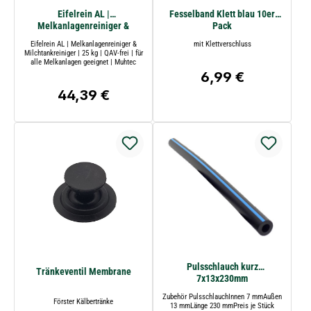
Eifelrein AL |
Fesselband Klett blau 10er
Melkanlagenreiniger &
Pack
Milchtankreiniger | 25 kg |
Eifelrein AL | Melkanlagenreiniger &
mit Klettverschluss
QAV-frei
Milchtankreiniger | 25 kg | QAV-frei | für
alle Melkanlagen geeignet | Muhtec
6,99 €
Regulärer Preis:
44,39 €
Regulärer Preis:
Pulsschlauch kurz
Tränkeventil Membrane
7x13x230mm
Zubehör PulsschlauchInnen 7 mmAußen
Förster Kälbertränke
13 mmLänge 230 mmPreis je Stück