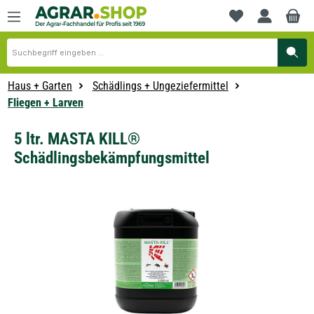
alt springen
Du hast 0 Produkte
Haus + Garten
Schädlings + Ungeziefermittel
Fliegen + Larven
5 ltr. MASTA KILL®
Schädlingsbekämpfungsmittel
Bildergalerie überspringen