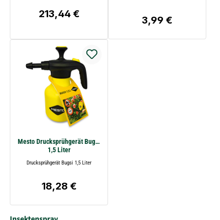
identische Sprühverteilung möglich ist.
213,44 €
Regulärer Preis:
3,99 €
Regulärer Preis:
Mesto Drucksprühgerät Bugsi
1,5 Liter
Drucksprühgerät Bugsi 1,5 Liter
18,28 €
Regulärer Preis:
Insektenspray