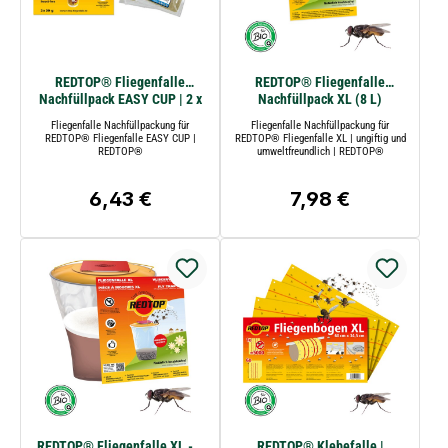
REDTOP® Fliegenfalle
REDTOP® Fliegenfalle
Nachfüllpack EASY CUP | 2 x
Nachfüllpack XL (8 L)
20 g
Fliegenfalle Nachfüllpackung für
Fliegenfalle Nachfüllpackung für
REDTOP® Fliegenfalle EASY CUP |
REDTOP® Fliegenfalle XL | ungiftig und
REDTOP®
umweltfreundlich | REDTOP®
6,43 €
7,98 €
Regulärer Preis:
Regulärer Preis:
REDTOP® Fliegenfalle XL - 8
REDTOP® Klebefalle |