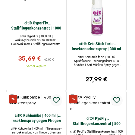
cit® CyperFly
Stallfliegenkonzentrat | 1000
ml | Konzentrat gegen
cit® CyperFly | 1000 ml |
Insekten
Wirkungsbereich bis zu 1000 m" |
cit® KeinStich forte
Hochwirksames Stallfliegenkonzentrat
gegen Fliegen, Bremsen und Mücken mit
Insektenschutzspray | 300 ml
Langzeitwirkung | Kerbl
Sprühflasche | Kerbl
35,69 €
cit® KeinStich forte | 300 ml
Verkaufspreis:
Regulärer Preis:
40,00 €
Sprühflasche | Wirkungsdauer 4 - 8
Stunden | Anti-Mücken-Spray gegen
vorher 40,00 €
Stechmücken, Zecken, Bremsen und
andere Insekten | Kerbl
27,99 €
Regulärer Preis:
Rabatt
Rabatt
%
%
cit® Kuhbombe | 400 ml |
cit® PyoFly
Insektenspray gegen Fliegen
Stallfliegenkonzentrat | 500
und Bremsen
ml | Makroemulsions-
cit® Kuhbombe | 400 ml | Fliegenspray
cit® PyoFly Stallfliegenkonzentrat | 500
zur Bekämpfung von Fliegen, Bremsen
Konzentrat gegen Insekten