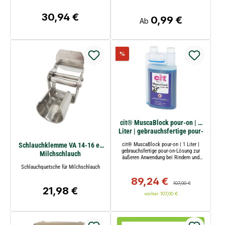
30,94 €
Regulärer Preis:
0,99 €
Regulärer Preis:
Ab
Rabatt
%
cit® MuscaBlock pour-on | 1
Liter | gebrauchsfertige pour-
on-Lösung gegen Fliegen,
cit® MuscaBlock pour-on | 1 Liter |
Schlauchklemme VA 14-16 er
Bremsen und Stechmücken
gebrauchsfertige pour-on-Lösung zur
Milchschlauch
äußeren Anwendung bei Rindern und
Kühen | wirkt bis zu 11 Wochen | Kerbl
Schlauchquetsche für Milchschlauch
89,24 €
Verkaufspreis:
Regulärer Preis:
107,00 €
21,98 €
Regulärer Preis:
vorher 107,00 €