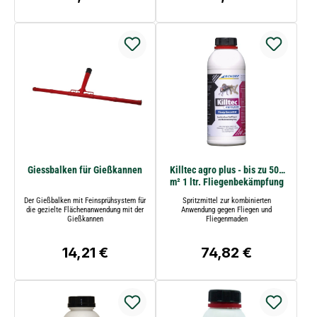
Giessbalken für Gießkannen
Killtec agro plus - bis zu 500
m² 1 ltr. Fliegenbekämpfung
Der Gießbalken mit Feinsprühsystem für
Spritzmittel zur kombinierten
die gezielte Flächenanwendung mit der
Anwendung gegen Fliegen und
Gießkannen
Fliegenmaden
14,21 €
74,82 €
Regulärer Preis:
Regulärer Preis: